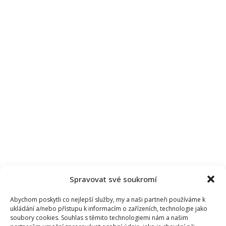
svědků
nesouhlasí
Spravovat své soukromí
Abychom poskytli co nejlepší služby, my a naši partneři používáme k
ukládání a/nebo přístupu k informacím o zařízeních, technologie jako
soubory cookies. Souhlas s těmito technologiemi nám a našim