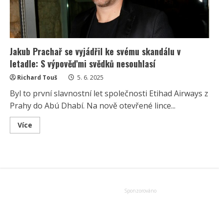
Jakub Prachař se vyjádřil ke svému skandálu v
letadle: S výpověďmi svědků nesouhlasí
Richard Touš
5. 6. 2025
Byl to první slavnostní let společnosti Etihad Airways z
Prahy do Abú Dhabí. Na nově otevřené lince...
Read
Více
more
about
Jakub
Prachař
se
vyjádřil
ke
svému
skandálu
v
letadle:
S
výpověďmi