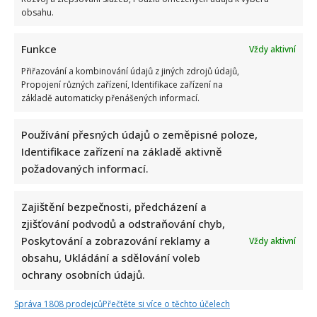
obsahu.
Funkce
Vždy aktivní
Poslední chvíle Ivety Bartošové: Maminka z telefonátu
Přiřazování a kombinování údajů z jiných zdrojů údajů,
cítila zlepšení, poté přišla nejtvrdší rána
Propojení různých zařízení, Identifikace zařízení na
základě automaticky přenášených informací.
Používání přesných údajů o zeměpisné poloze,
Identifikace zařízení na základě aktivně
požadovaných informací.
Petr Kotvald a Stanislav Hložek otevřeně o svých
Zajištění bezpečnosti, předcházení a
důchodech: Oba si stále musí přivydělávat
zjišťování podvodů a odstraňování chyb,
Poskytování a zobrazování reklamy a
Vždy aktivní
obsahu, Ukládání a sdělování voleb
ochrany osobních údajů.
Správa 1808 prodejců
Přečtěte si více o těchto účelech