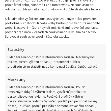
partnerům umožní zpracovávat osobní údaje, jako je chování při
procházení nebo jedinečná ID na tomto webu. Nesouhlas nebo
odvolání souhlasu může nepříznivě ovlivnit určité vlastnosti a funkce.
Kliknutím níže vyjádřete souhlas s výše uvedeným nebo proveďte
podrobnější rozhodnutí. Vaše volby budou použity pouze na tomto
webu. Nastavení můžete kdykoli změnit, včetně odvolání souhlasu,
pomocí přepínačů v Zásadách cookies nebo kliknutím na tlačítko
Spravovat souhlas ve spodní části obrazovky.
Statistiky
Ukládání a/nebo přístup k informacím v zařízení, Měření výkonu
reklam, Měření výkonu obsahu, Porozumění publiku
prostřednictvím statistik nebo kombinací údajů z různých zdrojů.
Dagmar Pecková pod palbou kritiky: Mračková Vildumetzová
Marketing
jí vytkla natáčení se při řízení a ptá se, zda je to v pořádku
Ukládání a/nebo přístup k informacím v zařízení, Použití
omezených údajů k výběru reklam, Vytváření profilů pro
personalizovanou reklamu, Používání profilů k výběru
personalizované reklamy, Vytváření profilů pro personalizovaný
obsah, Používání profilů pro výběr personalizovaného obsahu,
Rozvoj a zlepšování služeb, Použití omezených údajů k výběru