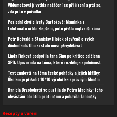
Vildumetzová jí vytkla natáčení se při řízení a ptá se,
zda je to v pořádku
Poslední chvíle Ivety Bartošové: Maminka z
telefonátu cítila zlepšení, poté přišla nejtvrdší rána
Petr Kotvald a Stanislav Hložek otevřeně o svých
důchodech: Oba si stále musí přivydělávat
Linda Finková podpořila Jana Cinu po kritice od člena
SPD: Upozornila na téma, které rozděluje společnost
Test znalostí na téma české pohádky a jejich hlášky:
Úkolem je přiřadit 10/10 výroků ke správným filmům
Daniela Brzobohatá se pustila do Petra Macinky: Jeho
chvástání obrátila proti němu a pobavila fanoušky
Recepty a vaření