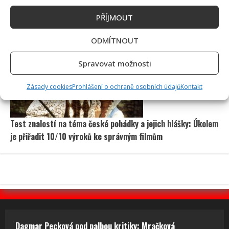
PŘÍJMOUT
Linda Finková podpořila Jana Cinu po kritice od člena SPD:
Upozornila na téma, které rozděluje společnost
ODMÍTNOUT
Spravovat možnosti
Zásady cookies
Prohlášení o ochraně osobních údajů
Kontakt
Test znalostí na téma české pohádky a jejich hlášky: Úkolem
je přiřadit 10/10 výroků ke správným filmům
Dagmar Pecková pod palbou kritiky: Mračková