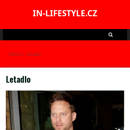
Skip
to
IN-LIFESTYLE.CZ
content
Domů
Letadlo
Letadlo