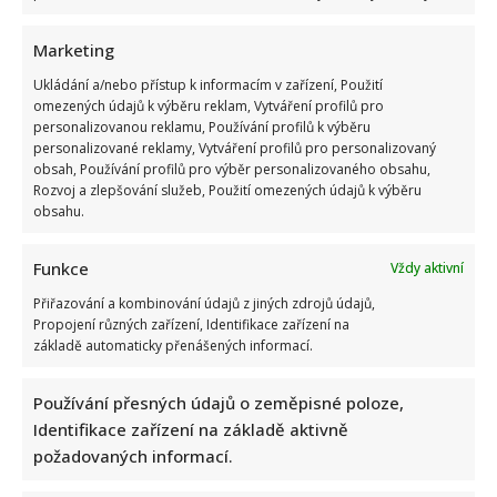
Marketing
Ukládání a/nebo přístup k informacím v zařízení, Použití
Test znalostí staré češtiny: 10 výrazů z počátku 20. století
omezených údajů k výběru reklam, Vytváření profilů pro
personalizovanou reklamu, Používání profilů k výběru
odhalí, kdo by se tehdy domluvil
personalizované reklamy, Vytváření profilů pro personalizovaný
obsah, Používání profilů pro výběr personalizovaného obsahu,
Rozvoj a zlepšování služeb, Použití omezených údajů k výběru
obsahu.
Funkce
Vždy aktivní
Přiřazování a kombinování údajů z jiných zdrojů údajů,
Dagmar Pecková pod palbou kritiky: Mračková Vildumetzová
Propojení různých zařízení, Identifikace zařízení na
základě automaticky přenášených informací.
jí vytkla natáčení se při řízení a ptá se, zda je to v pořádku
Používání přesných údajů o zeměpisné poloze,
Identifikace zařízení na základě aktivně
požadovaných informací.