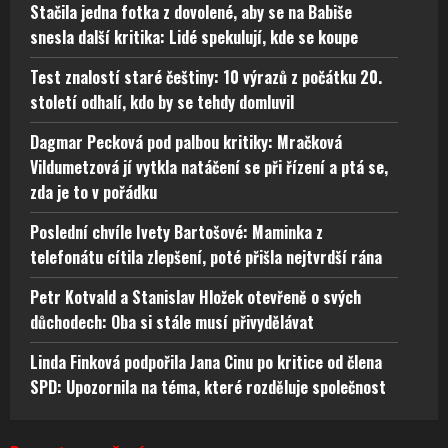
Stačila jedna fotka z dovolené, aby se na Babiše
snesla další kritika: Lidé spekulují, kde se koupe
Test znalostí staré češtiny: 10 výrazů z počátku 20.
století odhalí, kdo by se tehdy domluvil
Dagmar Pecková pod palbou kritiky: Mračková
Vildumetzová jí vytkla natáčení se při řízení a ptá se,
zda je to v pořádku
Poslední chvíle Ivety Bartošové: Maminka z
telefonátu cítila zlepšení, poté přišla nejtvrdší rána
Petr Kotvald a Stanislav Hložek otevřeně o svých
důchodech: Oba si stále musí přivydělávat
Linda Finková podpořila Jana Cinu po kritice od člena
SPD: Upozornila na téma, které rozděluje společnost