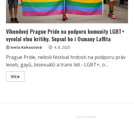
Víkendový Prague Pride na podporu komunity LGBT+
vyvolal vlnu kritiky. Sepsul ho i Osmany Laffita
Iveta Kohoutová
4. 8. 2025
Prague Pride, neboli festival hrdosti na podporu práv
leseb, gayů, bisexuálů a trans lidí - LGBT+, o...
Read
Více
more
about
Víkendový
Prague
Pride
na
podporu
komunity
LGBT+
vyvolal
vlnu
kritiky.
Sepsul