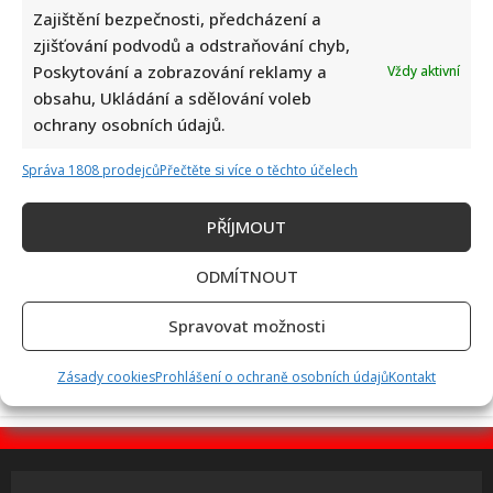
Zajištění bezpečnosti, předcházení a
zjišťování podvodů a odstraňování chyb,
Poslední chvíle Ivety Bartošové: Maminka z telefonátu
Poskytování a zobrazování reklamy a
Vždy aktivní
cítila zlepšení, poté přišla nejtvrdší rána
obsahu, Ukládání a sdělování voleb
ochrany osobních údajů.
Správa 1808 prodejců
Přečtěte si více o těchto účelech
PŘÍJMOUT
ODMÍTNOUT
Petr Kotvald a Stanislav Hložek otevřeně o svých
důchodech: Oba si stále musí přivydělávat
Spravovat možnosti
Zásady cookies
Prohlášení o ochraně osobních údajů
Kontakt