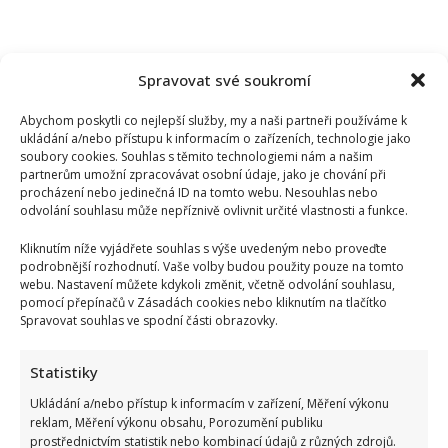
Spravovat své soukromí
Abychom poskytli co nejlepší služby, my a naši partneři používáme k
ukládání a/nebo přístupu k informacím o zařízeních, technologie jako
soubory cookies. Souhlas s těmito technologiemi nám a našim
partnerům umožní zpracovávat osobní údaje, jako je chování při
procházení nebo jedinečná ID na tomto webu. Nesouhlas nebo
odvolání souhlasu může nepříznivě ovlivnit určité vlastnosti a funkce.
Kliknutím níže vyjádřete souhlas s výše uvedeným nebo proveďte
podrobnější rozhodnutí. Vaše volby budou použity pouze na tomto
webu. Nastavení můžete kdykoli změnit, včetně odvolání souhlasu,
pomocí přepínačů v Zásadách cookies nebo kliknutím na tlačítko
Spravovat souhlas ve spodní části obrazovky.
Stačila jedna fotka z dovolené, aby se na Babiše snesla další
kritika: Lidé spekulují, kde se koupe
Statistiky
Ukládání a/nebo přístup k informacím v zařízení, Měření výkonu
reklam, Měření výkonu obsahu, Porozumění publiku
prostřednictvím statistik nebo kombinací údajů z různých zdrojů.