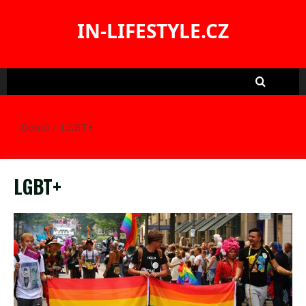
Skip
to
IN-LIFESTYLE.CZ
content
Domů
LGBT+
LGBT+