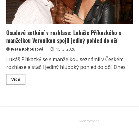
Osudové setkání v rozhlase: Lukáše Příkazkého s
manželkou Veronikou spojil jediný pohled do očí
Iveta Kohoutová
15. 3. 2026
Lukáš Příkazký se s manželkou seznámil v Českém
rozhlase a stačil jediný hluboký pohled do očí. Dnes...
Read
Více
more
about
Osudové
setkání
v
rozhlase:
Lukáše
Příkazkého
s
manželkou
Veronikou
spojil
jediný