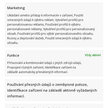
Marketing
Ukládání a/nebo přístup k informacím v zařízení, Použití
omezených údajů k výběru reklam, Vytváření profilů pro
Retro kvíz o dovolené v době socialismu: Kdo získá 10 z 10
personalizovanou reklamu, Používání profilů k výběru
bodů, pamatuje si tehdejší cestování dokonale
personalizované reklamy, Vytváření profilů pro personalizovaný
obsah, Používání profilů pro výběr personalizovaného obsahu,
Rozvoj a zlepšování služeb, Použití omezených údajů k výběru
obsahu.
Funkce
Vždy aktivní
Přiřazování a kombinování údajů z jiných zdrojů údajů,
Propojení různých zařízení, Identifikace zařízení na
Suchánek si rýpl do Macinky a jeho vyjádření o klimatické
základě automaticky přenášených informací.
krizi: Svým videem rozdělil společnost
Používání přesných údajů o zeměpisné poloze,
Identifikace zařízení na základě aktivně vyžádaných
informací.