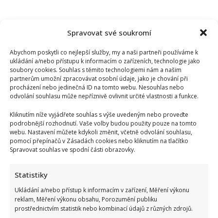
Spravovat své soukromí
Abychom poskytli co nejlepší služby, my a naši partneři používáme k
ukládání a/nebo přístupu k informacím o zařízeních, technologie jako
soubory cookies. Souhlas s těmito technologiemi nám a našim
partnerům umožní zpracovávat osobní údaje, jako je chování při
procházení nebo jedinečná ID na tomto webu. Nesouhlas nebo
odvolání souhlasu může nepříznivě ovlivnit určité vlastnosti a funkce.
Kliknutím níže vyjádřete souhlas s výše uvedeným nebo proveďte
podrobnější rozhodnutí. Vaše volby budou použity pouze na tomto
webu. Nastavení můžete kdykoli změnit, včetně odvolání souhlasu,
pomocí přepínačů v Zásadách cookies nebo kliknutím na tlačítko
Spravovat souhlas ve spodní části obrazovky.
Miloš Zeman se opět pustil do Petra Pavla: Jeho kritika
spustila divoké hádky mezi komentujícími
Statistiky
Ukládání a/nebo přístup k informacím v zařízení, Měření výkonu
reklam, Měření výkonu obsahu, Porozumění publiku
prostřednictvím statistik nebo kombinací údajů z různých zdrojů.