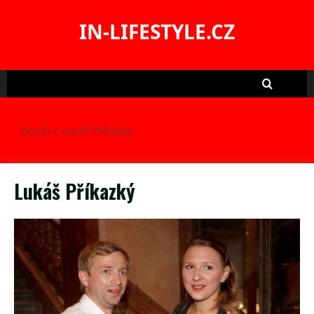
Skip
to
IN-LIFESTYLE.CZ
content
Domů
Lukáš Příkazký
Lukáš Příkazký