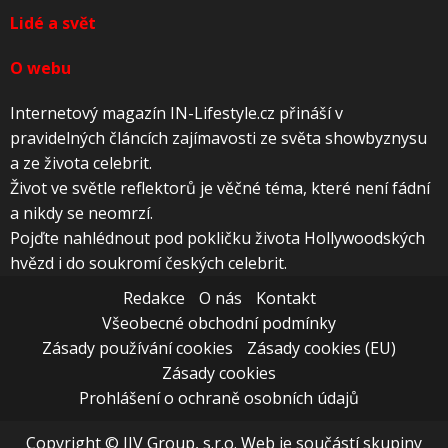
Lidé a svět
O webu
Internetový magazín IN-Lifestyle.cz přináší v
pravidelných článcích zajímavosti ze světa showbyznysu
a ze života celebrit.
Život ve světle reflektorů je věčné téma, které není fádní
a nikdy se neomrzí.
Pojďte nahlédnout pod pokličku života Hollywoodských
hvězd i do soukromí českých celebrit.
Redakce
O nás
Kontakt
Všeobecné obchodní podmínky
Zásady používání cookies
Zásady cookies (EU)
Zásady cookies
Prohlášení o ochraně osobních údajů
Copyright © JJV Group, s.r.o. Web je součástí skupiny