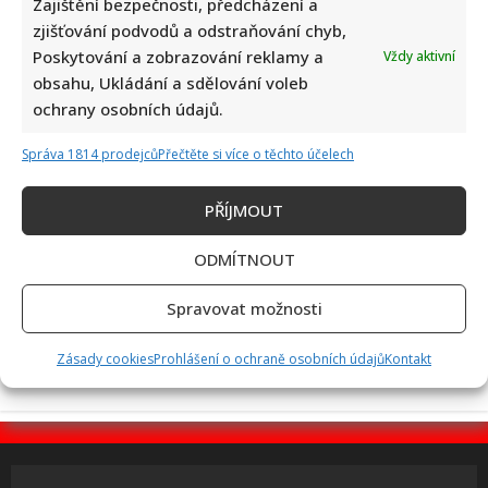
Zajištění bezpečnosti, předcházení a
zjišťování podvodů a odstraňování chyb,
Poskytování a zobrazování reklamy a
Vždy aktivní
Vědomostní kvíz pro fanoušky AZ-kvízu: Je čas zjistit, kdo
obsahu, Ukládání a sdělování voleb
by se dostal k bankomatu pomocí 10 otázek
ochrany osobních údajů.
Správa 1814 prodejců
Přečtěte si více o těchto účelech
PŘÍJMOUT
ODMÍTNOUT
Tragický konec Františka Sahuly: Kytaristu Tří sester
mladíci ubili kvůli banálnímu sporu
Spravovat možnosti
Zásady cookies
Prohlášení o ochraně osobních údajů
Kontakt