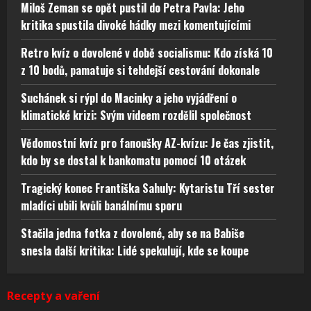
Miloš Zeman se opět pustil do Petra Pavla: Jeho
kritika spustila divoké hádky mezi komentujícími
Retro kvíz o dovolené v době socialismu: Kdo získá 10
z 10 bodů, pamatuje si tehdejší cestování dokonale
Suchánek si rýpl do Macinky a jeho vyjádření o
klimatické krizi: Svým videem rozdělil společnost
Vědomostní kvíz pro fanoušky AZ-kvízu: Je čas zjistit,
kdo by se dostal k bankomatu pomocí 10 otázek
Tragický konec Františka Sahuly: Kytaristu Tří sester
mladíci ubili kvůli banálnímu sporu
Stačila jedna fotka z dovolené, aby se na Babiše
snesla další kritika: Lidé spekulují, kde se koupe
Recepty a vaření