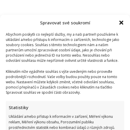
Spravovat své soukromí
Abychom poskytli co nejlepší služby, my a naši partneři používáme k
ukládání a/nebo přístupu k informacím o zařízeních, technologie jako
soubory cookies. Souhlas s těmito technologiemi nám a našim
partnerům umožní zpracovávat osobní údaje, jako je chování při
procházení nebo jedinečná ID na tomto webu. Nesouhlas nebo
odvolání souhlasu může nepříznivě ovlivnit určité vlastnosti a funkce.
Kliknutím níže vyjádřete souhlas s výše uvedeným nebo proveďte
podrobnější rozhodnutí. Vaše volby budou použity pouze na tomto
webu. Nastavení můžete kdykoli změnit, včetně odvolání souhlasu,
pomocí přepínačů v Zásadách cookies nebo kliknutím na tlačítko
Spravovat souhlas ve spodní části obrazovky.
Bydlení Michala Davida ve středomořském stylu: V pražské
Statistiky
vile ma k dispozici i bazén a vnitřní atrium
Ukládání a/nebo přístup k informacím v zařízení, Měření výkonu
reklam, Měření výkonu obsahu, Porozumění publiku
prostřednictvím statistik nebo kombinací údajů z různých zdrojů.