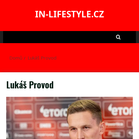
Skip
to
IN-LIFESTYLE.CZ
content
Domů
Lukáš Provod
Lukáš Provod