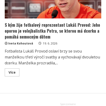
S kým žije fotbalový reprezentant Lukáš Provod: Jeho
oporou je volejbalistka Petra, se kterou má dcerku a
pomáhá nemocným dětem
Iveta Kohoutová
19. 6. 2026
Fotbalista Lukáš Provod oslaví brzy se svou
manželkou třetí výročí svatby a vychovávají dvouletou
dcerku. Manželka prozradila,...
Read
Více
more
about
S
kým
žije
fotbalový
reprezentant
Lukáš
Provod:
Jeho