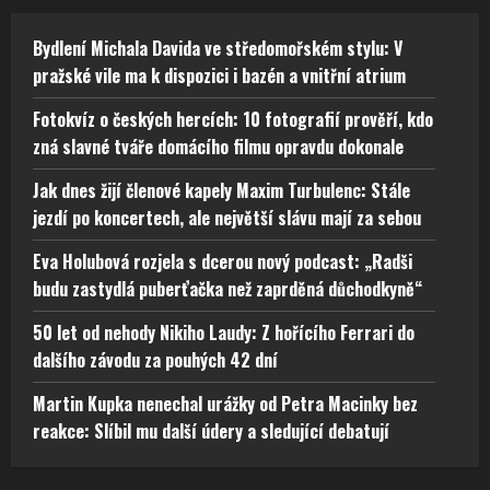
Bydlení Michala Davida ve středomořském stylu: V
pražské vile ma k dispozici i bazén a vnitřní atrium
Fotokvíz o českých hercích: 10 fotografií prověří, kdo
zná slavné tváře domácího filmu opravdu dokonale
Jak dnes žijí členové kapely Maxim Turbulenc: Stále
jezdí po koncertech, ale největší slávu mají za sebou
Eva Holubová rozjela s dcerou nový podcast: „Radši
budu zastydlá puberťačka než zaprděná důchodkyně“
50 let od nehody Nikiho Laudy: Z hořícího Ferrari do
dalšího závodu za pouhých 42 dní
Martin Kupka nenechal urážky od Petra Macinky bez
reakce: Slíbil mu další údery a sledující debatují