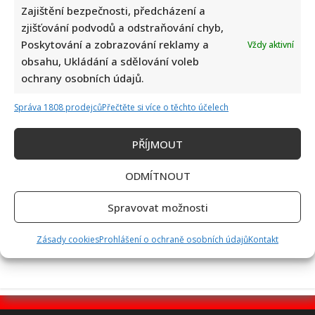
Zajištění bezpečnosti, předcházení a
zjišťování podvodů a odstraňování chyb,
Poskytování a zobrazování reklamy a
Vždy aktivní
obsahu, Ukládání a sdělování voleb
Eva Holubová rozjela s dcerou nový podcast: „Radši budu
ochrany osobních údajů.
zastydlá puberťačka než zaprděná důchodkyně“
Správa 1808 prodejců
Přečtěte si více o těchto účelech
PŘÍJMOUT
ODMÍTNOUT
50 let od nehody Nikiho Laudy: Z hořícího Ferrari do dalšího
Spravovat možnosti
závodu za pouhých 42 dní
Zásady cookies
Prohlášení o ochraně osobních údajů
Kontakt