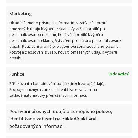
Marketing
Ukládání a/nebo přístup k informacím v zařízení, Použití
omezených údajů k výběru reklam, Vytváření profilů pro
personalizovanou reklamu, Používání profilů k výběru
Fotokvíz o českých hercích: 10 fotografií prověří, kdo zná
personalizované reklamy, Vytváření profilů pro personalizovaný
slavné tváře domácího filmu opravdu dokonale
obsah, Používání profilů pro výběr personalizovaného obsahu,
Rozvoj a zlepšování služeb, Použití omezených údajů k výběru
obsahu.
Funkce
Vždy aktivní
Přiřazování a kombinování údajů z jiných zdrojů údajů,
Propojení různých zařízení, Identifikace zařízení na
základě automaticky přenášených informací.
Jak dnes žijí členové kapely Maxim Turbulenc: Stále jezdí po
koncertech, ale největší slávu mají za sebou
Používání přesných údajů o zeměpisné poloze,
Identifikace zařízení na základě aktivně
požadovaných informací.