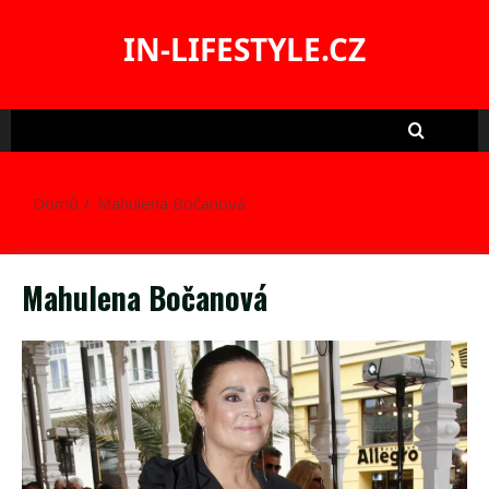
Skip
to
IN-LIFESTYLE.CZ
content
Domů
Mahulena Bočanová
Mahulena Bočanová