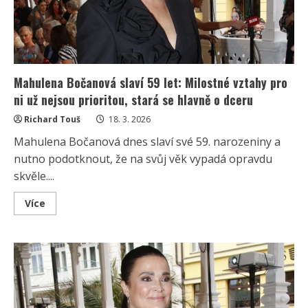
Mahulena Bočanová slaví 59 let: Milostné vztahy pro
ni už nejsou prioritou, stará se hlavně o dceru
Richard Touš
18. 3. 2026
Mahulena Bočanová dnes slaví své 59. narozeniny a
nutno podotknout, že na svůj věk vypadá opravdu
skvěle....
Read
Více
more
about
Mahulena
Bočanová
slaví
59
let:
Milostné
vztahy
pro