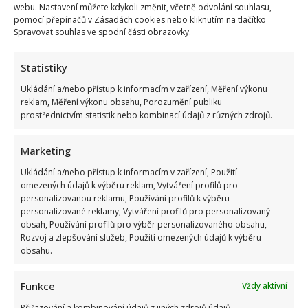
vánočně vyzdobil své bydlení. Hned se se svojí
webu. Nastavení můžete kdykoli změnit, včetně odvolání souhlasu,
výzdobou pochlubila...
pomocí přepínačů v Zásadách cookies nebo kliknutím na tlačítko
Spravovat souhlas ve spodní části obrazovky.
Read
Více
more
about
Statistiky
Mahulena
Bočanová
Ukládání a/nebo přístup k informacím v zařízení, Měření výkonu
se
pochlubila
reklam, Měření výkonu obsahu, Porozumění publiku
vánoční
prostřednictvím statistik nebo kombinací údajů z různých zdrojů.
výzdobou.
Začátek
listopadu
Marketing
je
podle
ní
Ukládání a/nebo přístup k informacím v zařízení, Použití
ideální
omezených údajů k výběru reklam, Vytváření profilů pro
doba
personalizovanou reklamu, Používání profilů k výběru
personalizované reklamy, Vytváření profilů pro personalizovaný
obsah, Používání profilů pro výběr personalizovaného obsahu,
Rozvoj a zlepšování služeb, Použití omezených údajů k výběru
obsahu.
Funkce
Vždy aktivní
Přiřazování a kombinování údajů z jiných zdrojů údajů,