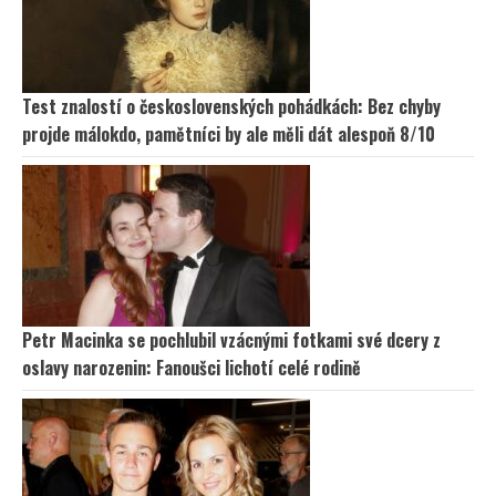
Test znalostí o československých pohádkách: Bez chyby
projde málokdo, pamětníci by ale měli dát alespoň 8/10
Petr Macinka se pochlubil vzácnými fotkami své dcery z
oslavy narozenin: Fanoušci lichotí celé rodině