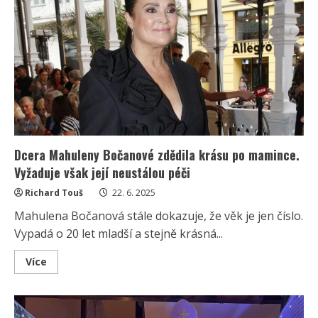
za
svůj
„vtípek“
o
nepokojích
v
Dubaji:
„Tohle
si
dost
přehnala,“
vzkázala
sledující
Dcera Mahuleny Bočanové zdědila krásu po mamince.
Vyžaduje však její neustálou péči
Richard Touš
22. 6. 2025
Mahulena Bočanová stále dokazuje, že věk je jen číslo.
Vypadá o 20 let mladší a stejně krásná...
Read
Více
more
about
Dcera
Mahuleny
Bočanové