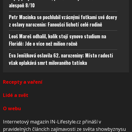
alespoň 8/10
Petr Macinka se pochlubil vzácnými fotkami své dcery
z oslavy narozenin: Fanoušci lichotí celé rodině
Leoš Mareš odhalil, kolik stojí synovo studium na
Floridě: Jde o více než milion ročně
Eva Jeníčková oslavila 62. narozeniny: Místo radosti
však oplakává smrt milovaného tatínka
Recepty a vaření
Lidé a svět
O webu
Internetový magazín IN-Lifestyle.cz přináší v
pravidelných článcích zajímavosti ze světa showbyznysu