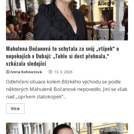
ni
už
nejsou
prioritou,
stará
se
hlavně
o
dceru
Mahulena Bočanová to schytala za svůj „vtípek“ o
nepokojích v Dubaji: „Tohle si dost přehnala,“
vzkázala sledující
Iveta Kohoutová
13. 3. 2026
Odlehčení situace kolem Blízkého východu se podle
některých Mahuleně Bočanové nepovedlo. Jiní se však
nad „úprkem zlatokopek“...
Read
Více
more
about
Mahulena
Bočanová
to
schytala