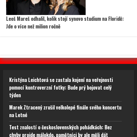
Leoš Mareš odhalil, kolik stojí synovo studium na Floridě:
Jde o více než milion ročně
Kristýna Leichtová se zastala kojení na veřejnosti
pomocí kontroverzní fotky: Bude prý bojovat celý
týden
Marek Ztracený zrušil velkolepé finále svého koncertu
na Letné
Test znalostí o československých pohádkách: Bez
chyby projde málokdo, pamětníci by ale měli dát