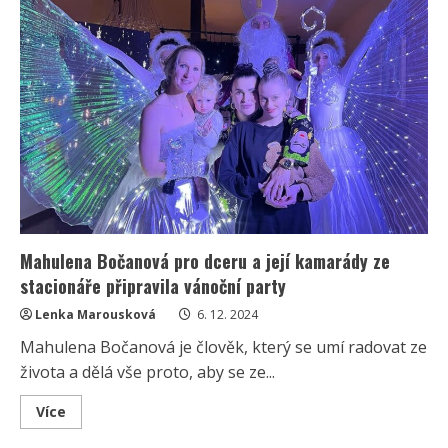
zdědila
krásu
po
mamince.
Vyžaduje
však
její
neustálou
péči
Mahulena Bočanová pro dceru a její kamarády ze
stacionáře připravila vánoční party
Lenka Marousková
6. 12. 2024
Mahulena Bočanová je člověk, který se umí radovat ze
života a dělá vše proto, aby se ze...
Read
Více
more
about