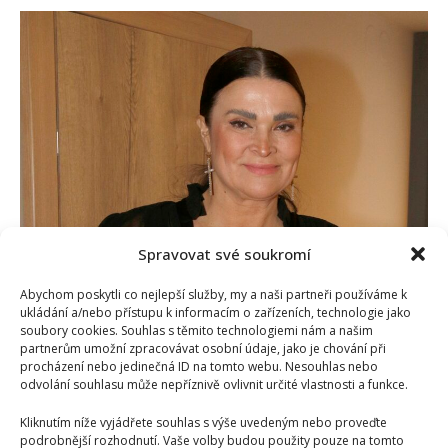
Mahulena
Bočanová
pro
dceru
a
její
kamarády
ze
stacionáře
připravila
vánoční
party
Spravovat své soukromí
Abychom poskytli co nejlepší služby, my a naši partneři používáme k
ukládání a/nebo přístupu k informacím o zařízeních, technologie jako
soubory cookies. Souhlas s těmito technologiemi nám a našim
Mahulena Bočanová se pochlubila vánoční výzdobou.
partnerům umožní zpracovávat osobní údaje, jako je chování při
Začátek listopadu je podle ní ideální doba
procházení nebo jedinečná ID na tomto webu. Nesouhlas nebo
odvolání souhlasu může nepříznivě ovlivnit určité vlastnosti a funkce.
Iveta Kohoutová
9. 11. 2024
Mahulena Bočanová je zřejmě první, kdo letos
Kliknutím níže vyjádřete souhlas s výše uvedeným nebo proveďte
podrobnější rozhodnutí. Vaše volby budou použity pouze na tomto