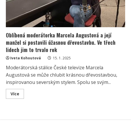
Oblíbená moderátorka Marcela Augustová a její
manžel si postavili úžasnou dřevostavbu. Ve třech
lidech jim to trvalo rok
Iveta Kohoutová
15. 1. 2025
Moderátorská stálice České televize Marcela
Augustová se může chlubit krásnou dřevostavbou,
inspirovanou severským stylem. Spolu se svým...
Read
Více
more
about
Oblíbená
moderátorka
Marcela
Augustová
a
její
manžel