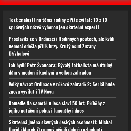
Test znalostí na téma rodiny z říše zvířat: 10 z 10
správných názvů vyberou jen skuteční experti
Proslavila se v Ordinaci i Rodinných poutech, ale kvůli
nemoci odešla příliš brzy. Krutý osud Zuzany
Dřízhalové
Jak bydlí Petr Švancara: Bývalý fotbalista má útulný
dům s moderní kuchyní a velkou zahradou
Velký návrat Ordinace v růžové zahradě 2: Seriál bude
znovu vysílat i TV Nova
Komedie Na samotě u lesa slaví 50 let: Příběhy z
jejího natáčení pobaví fanoušky i dnes
Skutečná jména slavných českých osobností: Michal
David i Marek Ztracený učinili dobré rozhodnutí