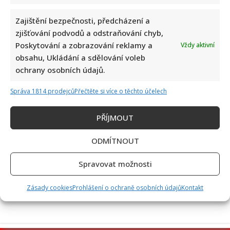
Zajištění bezpečnosti, předcházení a
zjišťování podvodů a odstraňování chyb,
Poskytování a zobrazování reklamy a
Vždy aktivní
Velký návrat Ordinace v růžové zahradě 2: Seriál bude znovu
obsahu, Ukládání a sdělování voleb
vysílat i TV Nova
ochrany osobních údajů.
Správa 1814 prodejců
Přečtěte si více o těchto účelech
PŘÍJMOUT
ODMÍTNOUT
Komedie Na samotě u lesa slaví 50 let: Příběhy z jejího
Spravovat možnosti
natáčení pobaví fanoušky i dnes
Zásady cookies
Prohlášení o ochraně osobních údajů
Kontakt