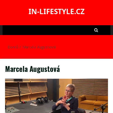
Skip
to
IN-LIFESTYLE.CZ
content
Domů
Marcela Augustová
Marcela Augustová