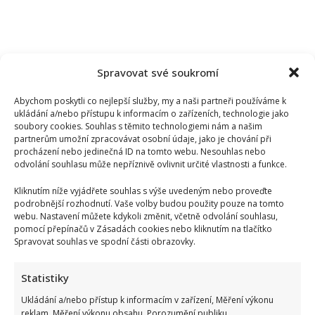
Spravovat své soukromí
Abychom poskytli co nejlepší služby, my a naši partneři používáme k
ukládání a/nebo přístupu k informacím o zařízeních, technologie jako
soubory cookies. Souhlas s těmito technologiemi nám a našim
partnerům umožní zpracovávat osobní údaje, jako je chování při
procházení nebo jedinečná ID na tomto webu. Nesouhlas nebo
odvolání souhlasu může nepříznivě ovlivnit určité vlastnosti a funkce.
Kliknutím níže vyjádřete souhlas s výše uvedeným nebo proveďte
podrobnější rozhodnutí. Vaše volby budou použity pouze na tomto
webu. Nastavení můžete kdykoli změnit, včetně odvolání souhlasu,
pomocí přepínačů v Zásadách cookies nebo kliknutím na tlačítko
Spravovat souhlas ve spodní části obrazovky.
Test znalostí na téma rodiny z říše zvířat: 10 z 10
Statistiky
správných názvů vyberou jen skuteční experti
Ukládání a/nebo přístup k informacím v zařízení, Měření výkonu
reklam, Měření výkonu obsahu, Porozumění publiku