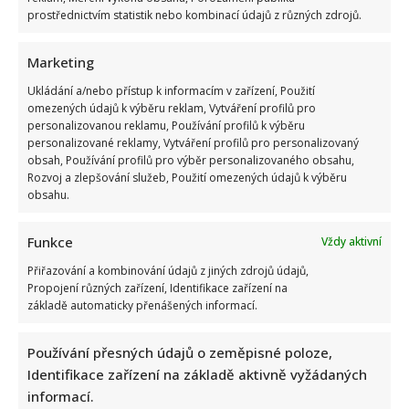
prostřednictvím statistik nebo kombinací údajů z různých zdrojů.
Marketing
Ukládání a/nebo přístup k informacím v zařízení, Použití
omezených údajů k výběru reklam, Vytváření profilů pro
Proslavila se v Ordinaci i Rodinných poutech, ale kvůli
personalizovanou reklamu, Používání profilů k výběru
personalizované reklamy, Vytváření profilů pro personalizovaný
nemoci odešla příliš brzy. Krutý osud Zuzany Dřízhalové
obsah, Používání profilů pro výběr personalizovaného obsahu,
Rozvoj a zlepšování služeb, Použití omezených údajů k výběru
obsahu.
Funkce
Vždy aktivní
Přiřazování a kombinování údajů z jiných zdrojů údajů,
Propojení různých zařízení, Identifikace zařízení na
základě automaticky přenášených informací.
Jak bydlí Petr Švancara: Bývalý fotbalista má útulný dům s
moderní kuchyní a velkou zahradou
Používání přesných údajů o zeměpisné poloze,
Identifikace zařízení na základě aktivně vyžádaných
informací.