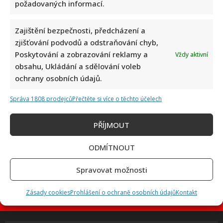
požadovaných informací.
Zajištění bezpečnosti, předcházení a
Petr Kotvald a Stanislav Hložek otevřeně o svých
zjišťování podvodů a odstraňování chyb,
důchodech: Oba si stále musí přivydělávat
Poskytování a zobrazování reklamy a
Vždy aktivní
obsahu, Ukládání a sdělování voleb
ochrany osobních údajů.
Správa 1808 prodejců
Přečtěte si více o těchto účelech
PŘÍJMOUT
Linda Finková podpořila Jana Cinu po kritice od člena SPD:
ODMÍTNOUT
Upozornila na téma, které rozděluje společnost
Spravovat možnosti
Zásady cookies
Prohlášení o ochraně osobních údajů
Kontakt