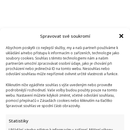
Spravovat své soukromí
Abychom poskytli co nejlepší služby, my a naši partneři používáme k
ukládání a/nebo přístupu k informacím o zařízeních, technologie jako
soubory cookies. Souhlas s těmito technologiemi nám a našim
partnerům umožní zpracovávat osobní údaje, jako je chování při
procházení nebo jedinečná ID na tomto webu. Nesouhlas nebo
odvolání souhlasu může nepříznivě ovlivnit určité vlastnosti a funkce.
Kliknutím níže vyjádřete souhlas s výše uvedeným nebo proveďte
podrobnější rozhodnutí. Vaše volby budou použity pouze na tomto
webu. Nastavení můžete kdykoli změnit, včetně odvolání souhlasu,
pomocí přepínačů v Zásadách cookies nebo kliknutím na tlačítko
Test znalostí staré češtiny: 10 výrazů z počátku 20. století
Spravovat souhlas ve spodní části obrazovky.
odhalí, kdo by se tehdy domluvil
Statistiky
Ukládání a/nebo přístup k informacím v zařízení, Měření výkonu