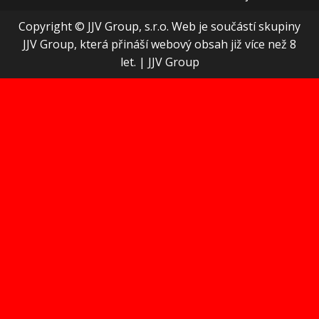
Copyright © JJV Group, s.r.o. Web je součástí skupiny
JJV Group, která přináší webový obsah již více než 8
let.
|
JJV Group