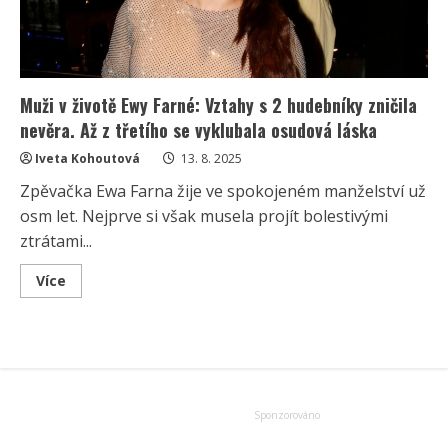
Muži v životě Ewy Farné: Vztahy s 2 hudebníky zničila
nevěra. Až z třetího se vyklubala osudová láska
Iveta Kohoutová
13. 8. 2025
Zpěvačka Ewa Farna žije ve spokojeném manželství už
osm let. Nejprve si však musela projít bolestivými
ztrátami...
Read
Více
more
about
Muži
v
životě
Ewy
Farné:
Vztahy
s
2
hudebníky
zničila