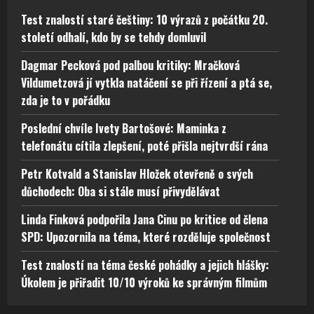
Test znalostí staré češtiny: 10 výrazů z počátku 20.
století odhalí, kdo by se tehdy domluvil
Dagmar Pecková pod palbou kritiky: Mračková
Vildumetzová jí vytkla natáčení se při řízení a ptá se,
zda je to v pořádku
Poslední chvíle Ivety Bartošové: Maminka z
telefonátu cítila zlepšení, poté přišla nejtvrdší rána
Petr Kotvald a Stanislav Hložek otevřeně o svých
důchodech: Oba si stále musí přivydělávat
Linda Finková podpořila Jana Cinu po kritice od člena
SPD: Upozornila na téma, které rozděluje společnost
Test znalostí na téma české pohádky a jejich hlášky:
Úkolem je přiřadit 10/10 výroků ke správným filmům