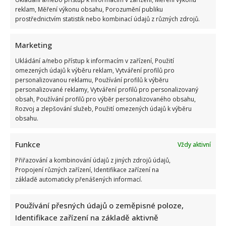
reklam, Měření výkonu obsahu, Porozumění publiku
prostřednictvím statistik nebo kombinací údajů z různých zdrojů.
Marketing
Dagmar Pecková pod palbou kritiky: Mračková Vildumetzová
Ukládání a/nebo přístup k informacím v zařízení, Použití
jí vytkla natáčení se při řízení a ptá se, zda je to v pořádku
omezených údajů k výběru reklam, Vytváření profilů pro
personalizovanou reklamu, Používání profilů k výběru
personalizované reklamy, Vytváření profilů pro personalizovaný
obsah, Používání profilů pro výběr personalizovaného obsahu,
Rozvoj a zlepšování služeb, Použití omezených údajů k výběru
obsahu.
Funkce
Vždy aktivní
Poslední chvíle Ivety Bartošové: Maminka z telefonátu
Přiřazování a kombinování údajů z jiných zdrojů údajů,
Propojení různých zařízení, Identifikace zařízení na
cítila zlepšení, poté přišla nejtvrdší rána
základě automaticky přenášených informací.
Používání přesných údajů o zeměpisné poloze,
Identifikace zařízení na základě aktivně