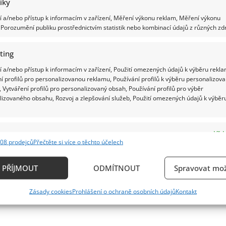
tiky
 a/nebo přístup k informacím v zařízení, Měření výkonu reklam, Měření výkonu
Porozumění publiku prostřednictvím statistik nebo kombinací údajů z různých zdr
ting
 a/nebo přístup k informacím v zařízení, Použití omezených údajů k výběru rekla
í profilů pro personalizovanou reklamu, Používání profilů k výběru personalizov
 Vytváření profilů pro personalizovaný obsah, Používání profilů pro výběr
lizovaného obsahu, Rozvoj a zlepšování služeb, Použití omezených údajů k výběr
e
Vždy
08 prodejců
Přečtěte si více o těchto účelech
ání a kombinování údajů z jiných zdrojů údajů, Propojení různých zařízení,
kace zařízení na základě automaticky přenášených informací.
PŘÍJMOUT
ODMÍTNOUT
Spravovat mož
ání přesných údajů o zeměpisné poloze, Identifikace zařízení n
Zásady cookies
Prohlášení o ochraně osobních údajů
Kontakt
ě aktivně požadovaných informací.
ění bezpečnosti, předcházení a zjišťování podvodů a