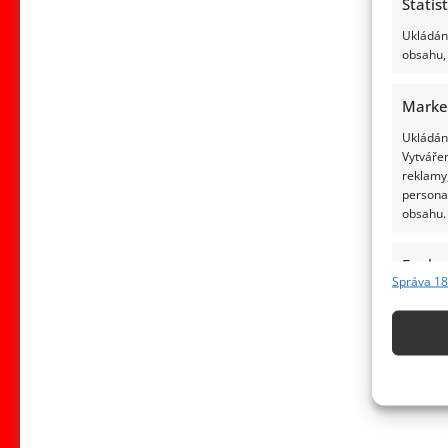
Statis
Ukládání
obsahu, 
Marke
Ukládání
Vytvářen
reklamy,
persona
obsahu.
Funkc
Správa 18
Přiřazov
Identifi
Použív
základ
Zajišt