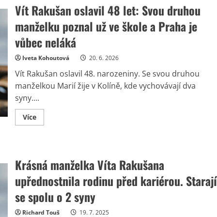
Vít Rakušan oslavil 48 let: Svou druhou
manželku poznal už ve škole a Praha je
vůbec neláká
Iveta Kohoutová
20. 6. 2026
Vít Rakušan oslavil 48. narozeniny. Se svou druhou
manželkou Marií žije v Kolíně, kde vychovávají dva
syny....
Read
Více
more
about
Vít
Rakušan
oslavil
48
Krásná manželka Víta Rakušana
let:
Svou
upřednostnila rodinu před kariérou. Starají
druhou
manželku
poznal
se spolu o 2 syny
už
ve
škole
Richard Touš
19. 7. 2025