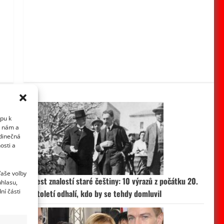
upu k
i nám a
edinečná
osti a
Vaše volby
Test znalostí staré češtiny: 10 výrazů z počátku 20.
uhlasu,
ní části
století odhalí, kdo by se tehdy domluvil