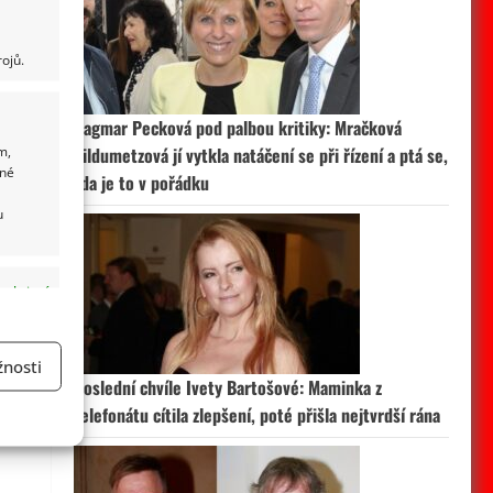
ojů.
Dagmar Pecková pod palbou kritiky: Mračková
m,
Vildumetzová jí vytkla natáčení se při řízení a ptá se,
ané
zda je to v pořádku
u
 aktivní
nosti
Poslední chvíle Ivety Bartošové: Maminka z
a
telefonátu cítila zlepšení, poté přišla nejtvrdší rána