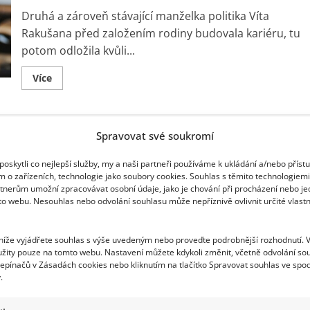
a
Praha
Druhá a zároveň stávající manželka politika Víta
je
vůbec
Rakušana před založením rodiny budovala kariéru, tu
neláká
potom odložila kvůli...
Read
Více
more
about
Krásná
manželka
Víta
Spravovat své soukromí
Rakušana
upřednostnila
rodinu
oskytli co nejlepší služby, my a naši partneři používáme k ukládání a/nebo příst
před
kariérou.
m o zařízeních, technologie jako soubory cookies. Souhlas s těmito technologiem
Starají
tnerům umožní zpracovávat osobní údaje, jako je chování při procházení nebo j
se
to webu. Nesouhlas nebo odvolání souhlasu může nepříznivě ovlivnit určité vlastn
spolu
o
2
syny
 níže vyjádřete souhlas s výše uvedeným nebo proveďte podrobnější rozhodnutí. 
žity pouze na tomto webu. Nastavení můžete kdykoli změnit, včetně odvolání so
epínačů v Zásadách cookies nebo kliknutím na tlačítko Spravovat souhlas ve spod
.