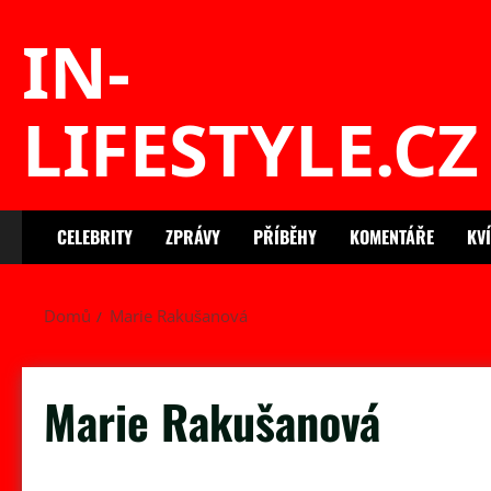
Skip
IN-
to
content
LIFESTYLE.CZ
CELEBRITY
ZPRÁVY
PŘÍBĚHY
KOMENTÁŘE
KV
Domů
Marie Rakušanová
Marie Rakušanová