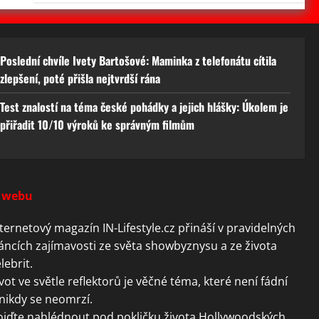
Poslední chvíle Ivety Bartošové: Maminka z telefonátu cítila
zlepšení, poté přišla nejtvrdší rána
Test znalostí na téma české pohádky a jejich hlášky: Úkolem je
přiřadit 10/10 výroků ke správným filmům
 webu
ternetový magazín IN-Lifestyle.cz přináší v pravidelných
áncích zajímavosti ze světa showbyznysu a ze života
lebrit.
vot ve světle reflektorů je věčné téma, které není fádní
nikdy se neomrzí.
ojďte nahlédnout pod pokličku života Hollywoodských