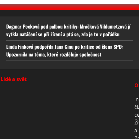
Dagmar Pecková pod palbou kritiky: Mračková Vildumetzová jí
vytkla natáčení se při řízení a ptá se, zda je to v pořádku
Linda Finková podpořila Jana Cinu po kritice od člena SPD:
Upozornila na téma, které rozděluje společnost
Lidé a svět
O
In
čl
ce
Ži
a 
P