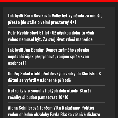
Jak bydlí Bára Basiková: Velký byt vyměnila za menší,
přesto jde stále o velmi prostorný 4+1
Petr Rychlý slaví 61 let: Už nějakou dobu tu však
vůbec nemusel být. Za svůj život vděčí manželce
Jak bydlí Jan Bendig: Domov známého zpěváka
nepůsobí nijak přepychově, zaujme spíše svou
osobností
Ondřej Sokol utekl před českými vedry do Skotska. S
dětmi se vyfotil v nádherné přírodě
Retro kvíz o socialistických dobrotách: Starší
ročníky si budou pamatovat 10/10
Alena Schillerová terčem Víta Rakušana: Politici
vedou ohledně obžaloby Pavla Blažka vášnivé diskuze