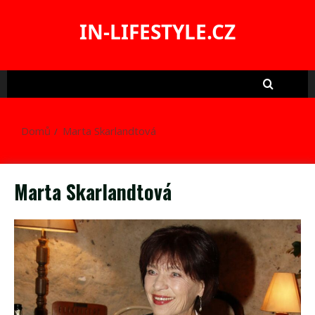
Skip
to
IN-LIFESTYLE.CZ
content
Domů
Marta Skarlandtová
Marta Skarlandtová