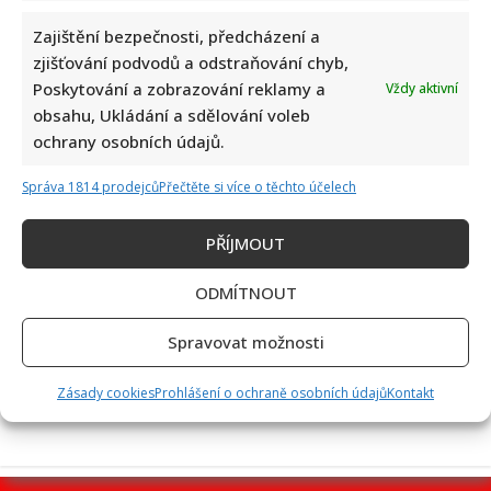
Zajištění bezpečnosti, předcházení a
zjišťování podvodů a odstraňování chyb,
Poskytování a zobrazování reklamy a
Vždy aktivní
Ondřej Sokol utekl před českými vedry do Skotska. S dětmi
obsahu, Ukládání a sdělování voleb
se vyfotil v nádherné přírodě
ochrany osobních údajů.
Správa 1814 prodejců
Přečtěte si více o těchto účelech
PŘÍJMOUT
ODMÍTNOUT
Retro kvíz o socialistických dobrotách: Starší ročníky si
Spravovat možnosti
budou pamatovat 10/10
Zásady cookies
Prohlášení o ochraně osobních údajů
Kontakt