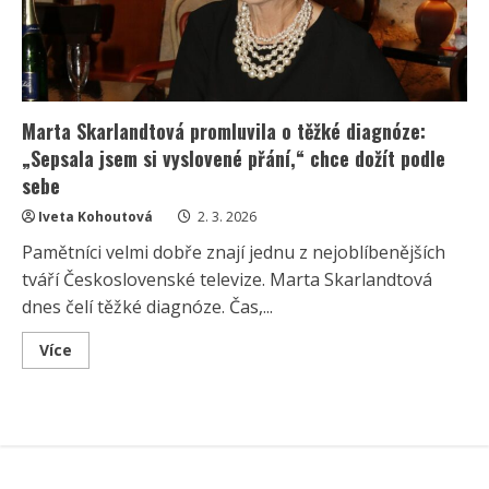
Marta Skarlandtová promluvila o těžké diagnóze:
„Sepsala jsem si vyslovené přání,“ chce dožít podle
sebe
Iveta Kohoutová
2. 3. 2026
Pamětníci velmi dobře znají jednu z nejoblíbenějších
tváří Československé televize. Marta Skarlandtová
dnes čelí těžké diagnóze. Čas,...
Read
Více
more
about
Marta
Skarlandtová
promluvila
o
těžké
diagnóze:
„Sepsala