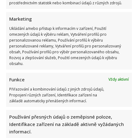
prostřednictvím statistik nebo kombinací údajů z různých zdrojů.
Marketing
Ukládání a/nebo přístup k informacím v zařízení, Použití
omezených údajů k výběru reklam, Vytváření profilů pro
personalizovanou reklamu, Používání profilů k výběru
Petr Rychlý slaví 61 let: Už nějakou dobu tu však vůbec
personalizované reklamy, Vytváření profilů pro personalizovaný
nemusel být. Za svůj život vděčí manželce
obsah, Používání profilů pro výběr personalizovaného obsahu,
Rozvoj a zlepšování služeb, Použití omezených údajů k výběru
obsahu.
Funkce
Vždy aktivní
Přiřazování a kombinování údajů z jiných zdrojů údajů,
Propojení různých zařízení, Identifikace zařízení na
základě automaticky přenášených informací.
Jak bydlí Jan Bendig: Domov známého zpěváka nepůsobí
nijak přepychově, zaujme spíše svou osobností
Používání přesných údajů o zeměpisné poloze,
Identifikace zařízení na základě aktivně vyžádaných
informací.