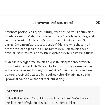
Spravovat své soukromí
Abychom poskytli co nejlepší služby, my a naši partneři používáme k
ukládání a/nebo přístupu k informacím o zařízeních, technologie jako
soubory cookies. Souhlas s těmito technologiemi nám a našim
partnerům umožní zpracovávat osobní údaje, jako je chování při
procházení nebo jedinečná ID na tomto webu. Nesouhlas nebo
odvolání souhlasu může nepříznivě ovlivnit určité vlastnosti a funkce.
Kliknutím níže vyjádřete souhlas s výše uvedeným nebo proveďte
podrobnější rozhodnutí. Vaše volby budou použity pouze na tomto
webu. Nastavení můžete kdykoli změnit, včetně odvolání souhlasu,
pomocí přepínačů v Zásadách cookies nebo kliknutím na tlačítko
Spravovat souhlas ve spodní části obrazovky.
Jak bydlí Bára Basiková: Velký byt vyměnila za menší, přesto
Statistiky
jde stále o velmi prostorný 4+1
Ukládání a/nebo přístup k informacím v zařízení, Měření výkonu
reklam, Měření výkonu obsahu, Porozumění publiku