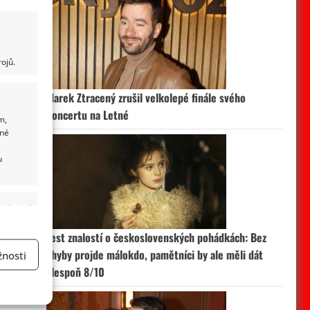
ojů.
Marek Ztracený zrušil velkolepé finále svého
koncertu na Letné
m,
ané
u
 aktivní
Test znalostí o československých pohádkách: Bez
chyby projde málokdo, pamětníci by ale měli dát
nosti
alespoň 8/10
a