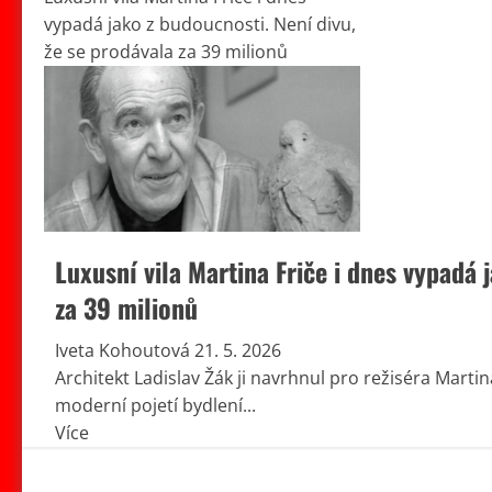
vypadá jako z budoucnosti. Není divu,
že se prodávala za 39 milionů
Luxusní vila Martina Friče i dnes vypadá 
za 39 milionů
Iveta Kohoutová
21. 5. 2026
Architekt Ladislav Žák ji navrhnul pro režiséra Martin
moderní pojetí bydlení...
Read
Více
more
about