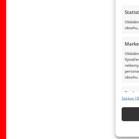
Statis
Ukládání
obsahu, 
Marke
Ukládání
Vytvářen
reklamy,
persona
obsahu.
Funkc
Správa 18
Přiřazov
Identifi
Použív
základ