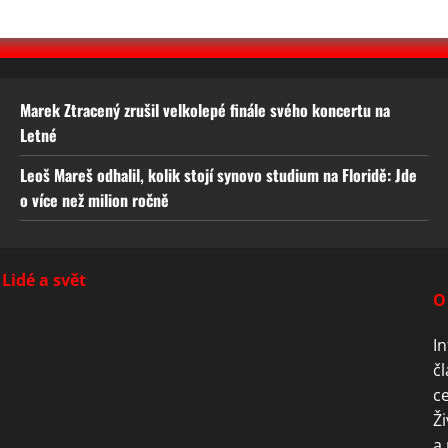
Marek Ztracený zrušil velkolepé finále svého koncertu na
Letné
Leoš Mareš odhalil, kolik stojí synovo studium na Floridě: Jde
o více než milion ročně
Lidé a svět
O
In
čl
ce
Ži
a 