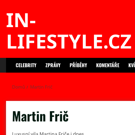
Skip
IN-
to
content
LIFESTYLE.CZ
CELEBRITY
ZPRÁVY
PŘÍBĚHY
KOMENTÁŘE
KV
Domů
Martin Frič
Martin Frič
Luxusní vila Martina Friče i dnes