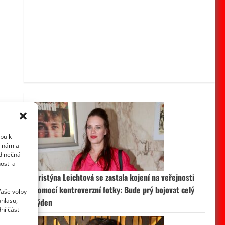
upu k
i nám a
edinečná
osti a
Kristýna Leichtová se zastala kojení na veřejnosti
pomocí kontroverzní fotky: Bude prý bojovat celý
Vaše volby
uhlasu,
týden
ní části