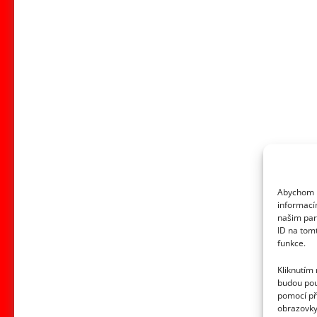
Luxusní
vila
Martina
Friče
i
dnes
vypadá
jako
z
budoucnosti.
Není
Abychom p
informací
divu,
našim par
že
ID na tom
se
funkce.
prodávala
Kliknutím
za
budou pou
pomocí př
39
obrazovky
milionů