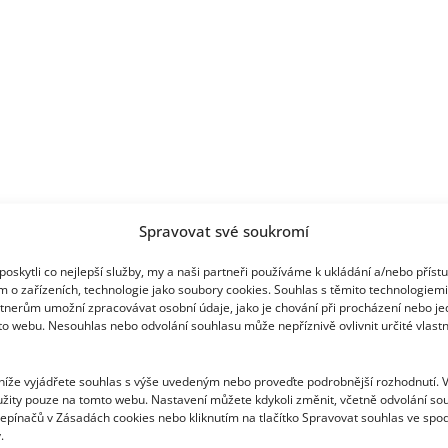
Spravovat své soukromí
oskytli co nejlepší služby, my a naši partneři používáme k ukládání a/nebo příst
m o zařízeních, technologie jako soubory cookies. Souhlas s těmito technologiem
tnerům umožní zpracovávat osobní údaje, jako je chování při procházení nebo j
to webu. Nesouhlas nebo odvolání souhlasu může nepříznivě ovlivnit určité vlastn
 níže vyjádřete souhlas s výše uvedeným nebo proveďte podrobnější rozhodnutí. 
žity pouze na tomto webu. Nastavení můžete kdykoli změnit, včetně odvolání so
epínačů v Zásadách cookies nebo kliknutím na tlačítko Spravovat souhlas ve spod
.