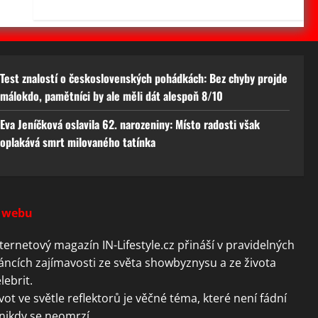
Test znalostí o československých pohádkách: Bez chyby projde
málokdo, pamětníci by ale měli dát alespoň 8/10
Eva Jeníčková oslavila 62. narozeniny: Místo radosti však
oplakává smrt milovaného tatínka
 webu
ternetový magazín IN-Lifestyle.cz přináší v pravidelných
áncích zajímavosti ze světa showbyznysu a ze života
lebrit.
vot ve světle reflektorů je věčné téma, které není fádní
nikdy se neomrzí.