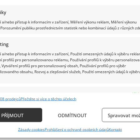
tiky
 a/nebo přístup k informacím v zařízení, Měření výkonu reklam, Měření výkonu
Porozumění publiku prostřednictvím statistik nebo kombinací údajů z různých zdr
ting
 a/nebo přístup k informacím v zařízení, Použití omezených údajů k výběru rekla
í profilů pro personalizovanou reklamu, Používání profilů k výběru personalizov
 Vytváření profilů pro personalizovaný obsah, Používání profilů pro výběr
lizovaného obsahu, Rozvoj a zlepšování služeb, Použití omezených údajů k výběr
e
Vždy
08 prodejců
Přečtěte si více o těchto účelech
ání a kombinování údajů z jiných zdrojů údajů, Propojení různých zařízení,
kace zařízení na základě automaticky přenášených informací.
PŘÍJMOUT
ODMÍTNOUT
Spravovat mož
ání přesných údajů o zeměpisné poloze, Identifikace zařízení n
Zásady cookies
Prohlášení o ochraně osobních údajů
Kontakt
ě aktivně požadovaných informací.