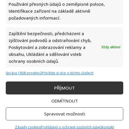
Používání přesných údajů o zeměpisné poloze,
Identifikace zařízení na základě aktivně
požadovaných informací.
Zajištění bezpečnosti, předcházení a
zjišťování podvodů a odstraňování chyb,
Kristýna Leichtová se zastala kojení na veřejnosti pomocí
Poskytování a zobrazování reklamy a
Vždy aktivní
kontroverzní fotky: Bude prý bojovat celý týden
obsahu, Ukládání a sdělování voleb
ochrany osobních údajů.
Správa 1808 prodejců
Přečtěte si více o těchto účelech
PŘÍJMOUT
ODMÍTNOUT
Marek Ztracený zrušil velkolepé finále svého koncertu na
Letné
Spravovat možnosti
Zásady cookies
Prohlášení o ochraně osobních údajů
Kontakt