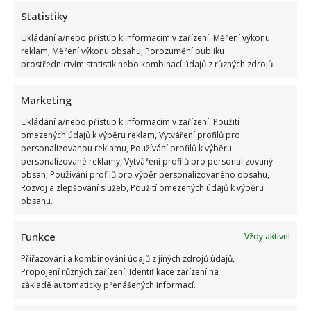
Statistiky
Ukládání a/nebo přístup k informacím v zařízení, Měření výkonu
reklam, Měření výkonu obsahu, Porozumění publiku
prostřednictvím statistik nebo kombinací údajů z různých zdrojů.
Marketing
Jarek Nohavica zasáhl citlivé téma: Ve své písni se pustil do
Ukládání a/nebo přístup k informacím v zařízení, Použití
omezených údajů k výběru reklam, Vytváření profilů pro
lidí, kteří neustále viní Babiše a Putina
personalizovanou reklamu, Používání profilů k výběru
personalizované reklamy, Vytváření profilů pro personalizovaný
obsah, Používání profilů pro výběr personalizovaného obsahu,
Rozvoj a zlepšování služeb, Použití omezených údajů k výběru
obsahu.
Funkce
Vždy aktivní
Přiřazování a kombinování údajů z jiných zdrojů údajů,
Kvíz o postavách z českých filmů: Kdo správně přiřadí všech
Propojení různých zařízení, Identifikace zařízení na
základě automaticky přenášených informací.
10 hrdinů, ten má vynikající přehled