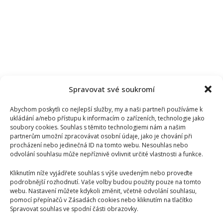
plný
úvazek
Spravovat své soukromí
Abychom poskytli co nejlepší služby, my a naši partneři používáme k
ukládání a/nebo přístupu k informacím o zařízeních, technologie jako
soubory cookies. Souhlas s těmito technologiemi nám a našim
partnerům umožní zpracovávat osobní údaje, jako je chování při
procházení nebo jedinečná ID na tomto webu. Nesouhlas nebo
odvolání souhlasu může nepříznivě ovlivnit určité vlastnosti a funkce.
Kliknutím níže vyjádřete souhlas s výše uvedeným nebo proveďte
podrobnější rozhodnutí. Vaše volby budou použity pouze na tomto
webu. Nastavení můžete kdykoli změnit, včetně odvolání souhlasu,
pomocí přepínačů v Zásadách cookies nebo kliknutím na tlačítko
Daniela Brzobohatá se pustila do Petra Macinky: Jeho
Spravovat souhlas ve spodní části obrazovky.
chvástání obrátila proti němu a pobavila fanoušky