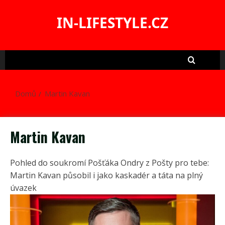
Skip
to
IN-LIFESTYLE.CZ
content
Domů
Martin Kavan
Martin Kavan
Pohled do soukromí Pošťáka Ondry z Pošty pro tebe:
Martin Kavan působil i jako kaskadér a táta na plný
úvazek