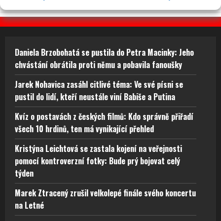
Daniela Brzobohatá se pustila do Petra Macinky: Jeho
chvástání obrátila proti němu a pobavila fanoušky
Jarek Nohavica zasáhl citlivé téma: Ve své písni se
pustil do lidí, kteří neustále viní Babiše a Putina
Kvíz o postavách z českých filmů: Kdo správně přiřadí
všech 10 hrdinů, ten má vynikající přehled
Kristýna Leichtová se zastala kojení na veřejnosti
pomocí kontroverzní fotky: Bude prý bojovat celý
týden
Marek Ztracený zrušil velkolepé finále svého koncertu
na Letné