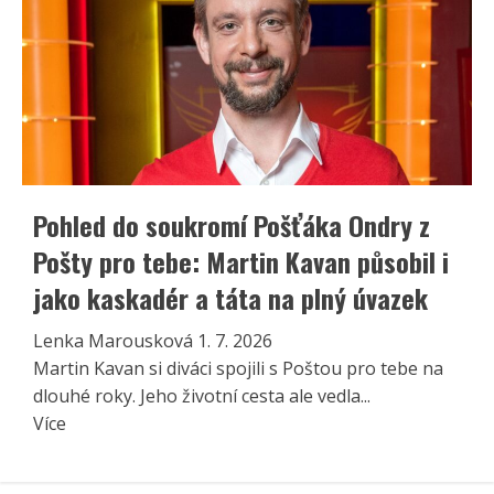
Pohled do soukromí Pošťáka Ondry z
Pošty pro tebe: Martin Kavan působil i
jako kaskadér a táta na plný úvazek
Lenka Marousková
1. 7. 2026
Martin Kavan si diváci spojili s Poštou pro tebe na
dlouhé roky. Jeho životní cesta ale vedla...
Read
Více
more
about