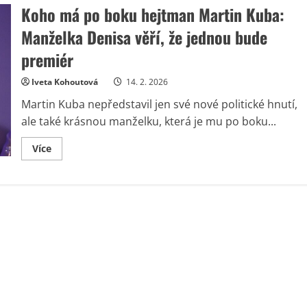
Koho má po boku hejtman Martin Kuba:
Manželka Denisa věří, že jednou bude
premiér
Iveta Kohoutová
14. 2. 2026
Martin Kuba nepředstavil jen své nové politické hnutí,
ale také krásnou manželku, která je mu po boku...
Read
Více
more
about
Koho
má
po
boku
hejtman
Martin
Kuba:
Manželka
Denisa
věří,
že
jednou
bude
premiér