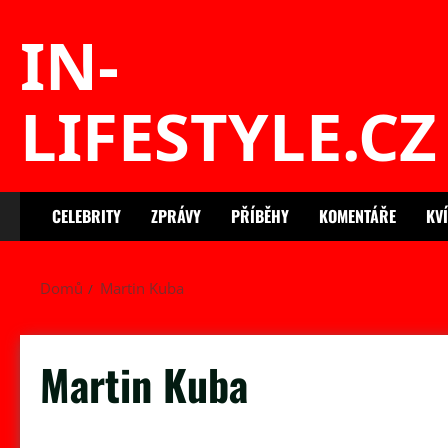
Skip
IN-
to
content
LIFESTYLE.CZ
CELEBRITY
ZPRÁVY
PŘÍBĚHY
KOMENTÁŘE
KV
Domů
Martin Kuba
Martin Kuba