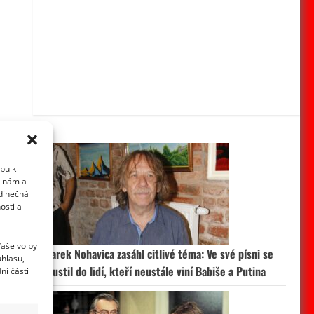
upu k
i nám a
edinečná
osti a
Vaše volby
Jarek Nohavica zasáhl citlivé téma: Ve své písni se
uhlasu,
pustil do lidí, kteří neustále viní Babiše a Putina
ní části