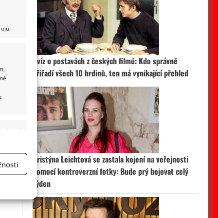
ojů.
Kvíz o postavách z českých filmů: Kdo správně
m,
přiřadí všech 10 hrdinů, ten má vynikající přehled
ané
u
 aktivní
Kristýna Leichtová se zastala kojení na veřejnosti
nosti
pomocí kontroverzní fotky: Bude prý bojovat celý
a
týden