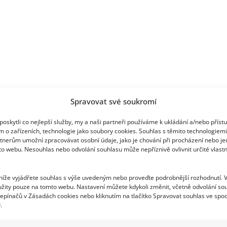
Spravovat své soukromí
oskytli co nejlepší služby, my a naši partneři používáme k ukládání a/nebo příst
m o zařízeních, technologie jako soubory cookies. Souhlas s těmito technologiem
tnerům umožní zpracovávat osobní údaje, jako je chování při procházení nebo j
to webu. Nesouhlas nebo odvolání souhlasu může nepříznivě ovlivnit určité vlastn
 níže vyjádřete souhlas s výše uvedeným nebo proveďte podrobnější rozhodnutí. 
žity pouze na tomto webu. Nastavení můžete kdykoli změnit, včetně odvolání so
epínačů v Zásadách cookies nebo kliknutím na tlačítko Spravovat souhlas ve spod
.