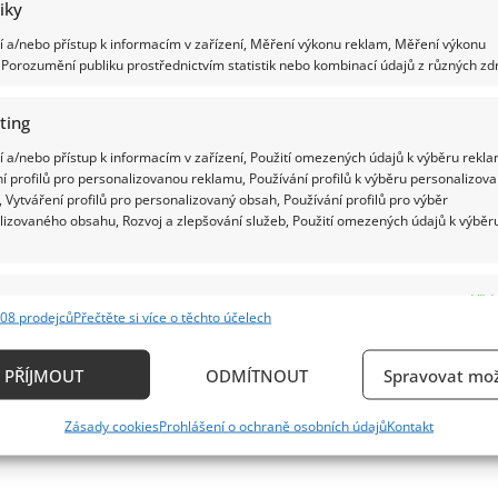
tiky
 a/nebo přístup k informacím v zařízení, Měření výkonu reklam, Měření výkonu
Porozumění publiku prostřednictvím statistik nebo kombinací údajů z různých zdr
ting
 a/nebo přístup k informacím v zařízení, Použití omezených údajů k výběru rekla
í profilů pro personalizovanou reklamu, Používání profilů k výběru personalizov
 Vytváření profilů pro personalizovaný obsah, Používání profilů pro výběr
lizovaného obsahu, Rozvoj a zlepšování služeb, Použití omezených údajů k výběr
e
Vždy
08 prodejců
Přečtěte si více o těchto účelech
ání a kombinování údajů z jiných zdrojů údajů, Propojení různých zařízení,
kace zařízení na základě automaticky přenášených informací.
PŘÍJMOUT
ODMÍTNOUT
Spravovat mož
ání přesných údajů o zeměpisné poloze, Identifikace zařízení n
Zásady cookies
Prohlášení o ochraně osobních údajů
Kontakt
ě aktivně požadovaných informací.