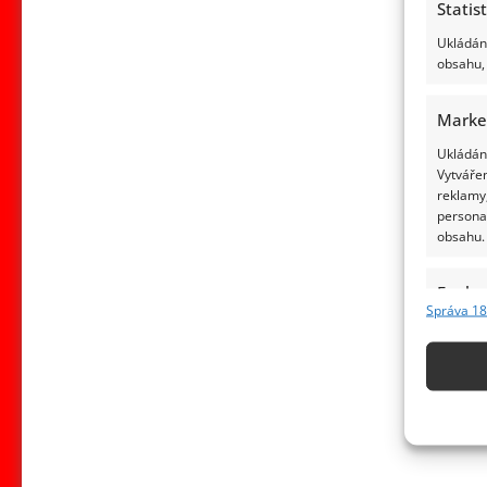
Statis
Ukládání
obsahu, 
Marke
Ukládání
Vytvářen
reklamy,
persona
obsahu.
Funkc
Správa 18
Přiřazov
Identifi
Použív
základ