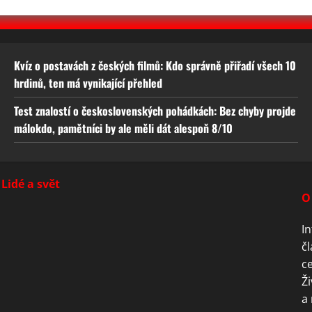
Kvíz o postavách z českých filmů: Kdo správně přiřadí všech 10
hrdinů, ten má vynikající přehled
Test znalostí o československých pohádkách: Bez chyby projde
málokdo, pamětníci by ale měli dát alespoň 8/10
Lidé a svět
O
In
čl
ce
Ži
a 