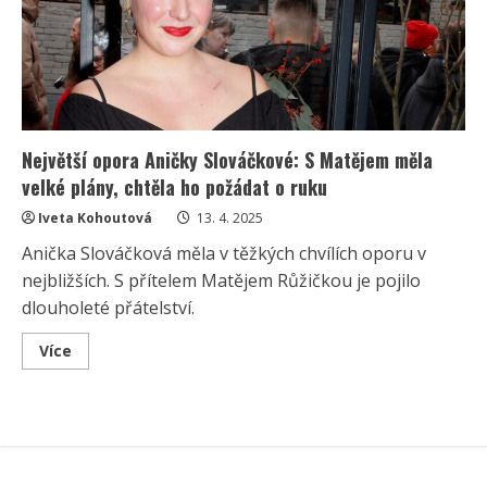
podnikání,
které
společně
dlouho
plánovali
Největší opora Aničky Slováčkové: S Matějem měla
velké plány, chtěla ho požádat o ruku
Iveta Kohoutová
13. 4. 2025
Anička Slováčková měla v těžkých chvílích oporu v
nejbližších. S přítelem Matějem Růžičkou je pojilo
dlouholeté přátelství.
Read
Více
more
about
Největší
opora
Aničky
Slováčkové:
S
Matějem
měla