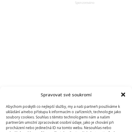
velké
plány,
chtěla
ho
požádat
o
ruku
Spravovat své soukromí
Abychom poskytli co nejlepší služby, my a naši partneři používáme k
ukládání a/nebo přístupu k informacím o zařízeních, technologie jako
soubory cookies. Souhlas s těmito technologiemi nám a našim
partnerům umožní zpracovávat osobní údaje, jako je chování při
procházení nebo jedinečná ID na tomto webu. Nesouhlas nebo