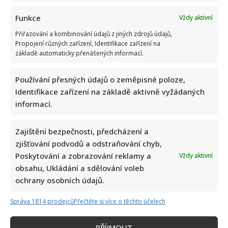
Funkce
Vždy aktivní
Přiřazování a kombinování údajů z jiných zdrojů údajů,
Propojení různých zařízení, Identifikace zařízení na
základě automaticky přenášených informací.
Petr Rychlý slaví 61 let: Už nějakou dobu tu však vůbec
Používání přesných údajů o zeměpisné poloze,
nemusel být. Za svůj život vděčí manželce
Identifikace zařízení na základě aktivně vyžádaných
informací.
Zajištění bezpečnosti, předcházení a
zjišťování podvodů a odstraňování chyb,
Poskytování a zobrazování reklamy a
Vždy aktivní
obsahu, Ukládání a sdělování voleb
Jak bydlí Jan Bendig: Domov známého zpěváka nepůsobí
ochrany osobních údajů.
nijak přepychově, zaujme spíše svou osobností
Správa 1814 prodejců
Přečtěte si více o těchto účelech
PŘÍJMOUT