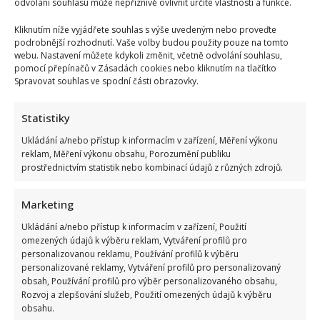
odvolání souhlasu může nepříznivě ovlivnit určité vlastnosti a funkce.
Kliknutím níže vyjádřete souhlas s výše uvedeným nebo proveďte
podrobnější rozhodnutí. Vaše volby budou použity pouze na tomto
webu. Nastavení můžete kdykoli změnit, včetně odvolání souhlasu,
pomocí přepínačů v Zásadách cookies nebo kliknutím na tlačítko
Spravovat souhlas ve spodní části obrazovky.
Statistiky
Ukládání a/nebo přístup k informacím v zařízení, Měření výkonu
reklam, Měření výkonu obsahu, Porozumění publiku
prostřednictvím statistik nebo kombinací údajů z různých zdrojů.
Marketing
Ukládání a/nebo přístup k informacím v zařízení, Použití
omezených údajů k výběru reklam, Vytváření profilů pro
personalizovanou reklamu, Používání profilů k výběru
personalizované reklamy, Vytváření profilů pro personalizovaný
Jak bydlí Bára Basiková: Velký byt vyměnila za menší, přesto
obsah, Používání profilů pro výběr personalizovaného obsahu,
jde stále o velmi prostorný 4+1
Rozvoj a zlepšování služeb, Použití omezených údajů k výběru
obsahu.