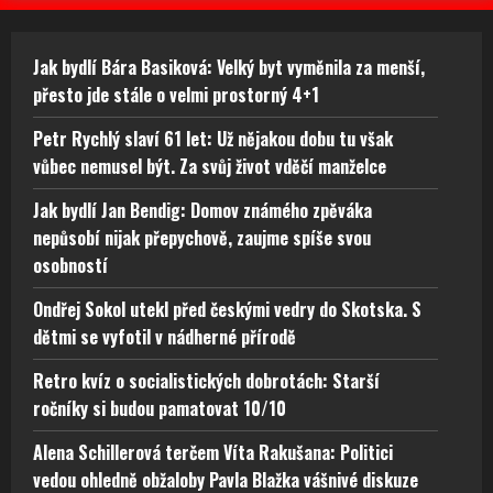
Jak bydlí Bára Basiková: Velký byt vyměnila za menší,
přesto jde stále o velmi prostorný 4+1
Petr Rychlý slaví 61 let: Už nějakou dobu tu však
vůbec nemusel být. Za svůj život vděčí manželce
Jak bydlí Jan Bendig: Domov známého zpěváka
nepůsobí nijak přepychově, zaujme spíše svou
osobností
Ondřej Sokol utekl před českými vedry do Skotska. S
dětmi se vyfotil v nádherné přírodě
Retro kvíz o socialistických dobrotách: Starší
ročníky si budou pamatovat 10/10
Alena Schillerová terčem Víta Rakušana: Politici
vedou ohledně obžaloby Pavla Blažka vášnivé diskuze