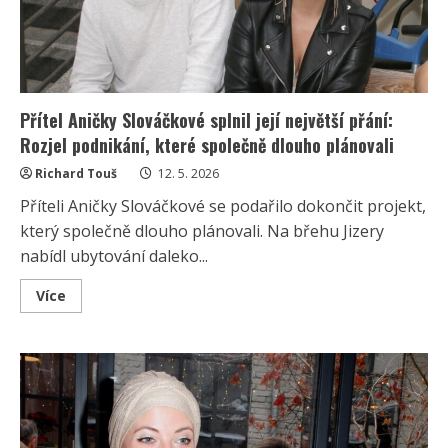
Přítel Aničky Slováčkové splnil její největší přání:
Rozjel podnikání, které společně dlouho plánovali
Richard Touš
12. 5. 2026
Příteli Aničky Slováčkové se podařilo dokončit projekt,
který společně dlouho plánovali. Na břehu Jizery
nabídl ubytování daleko...
Read
Více
more
about
Přítel
Aničky
Slováčkové
splnil
její
největší
přání:
Rozjel