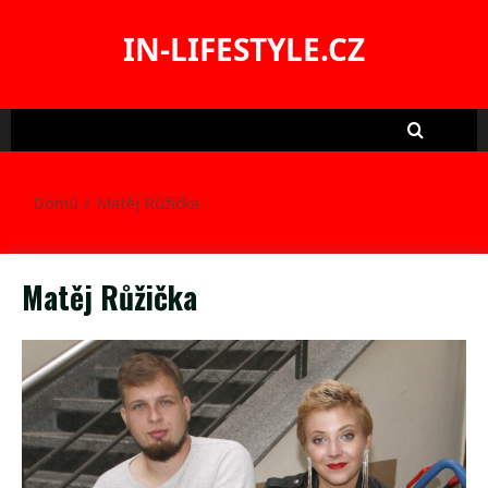
Skip
to
IN-LIFESTYLE.CZ
content
Domů
Matěj Růžička
Matěj Růžička