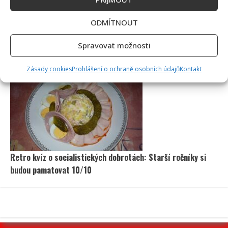
ODMÍTNOUT
Spravovat možnosti
Ondřej Sokol utekl před českými vedry do Skotska. S dětmi
se vyfotil v nádherné přírodě
Zásady cookies
Prohlášení o ochraně osobních údajů
Kontakt
Retro kvíz o socialistických dobrotách: Starší ročníky si
budou pamatovat 10/10