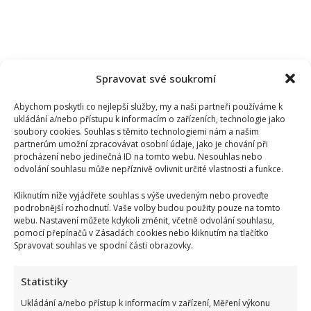
Spravovat své soukromí
Abychom poskytli co nejlepší služby, my a naši partneři používáme k
ukládání a/nebo přístupu k informacím o zařízeních, technologie jako
soubory cookies. Souhlas s těmito technologiemi nám a našim
partnerům umožní zpracovávat osobní údaje, jako je chování při
procházení nebo jedinečná ID na tomto webu. Nesouhlas nebo
odvolání souhlasu může nepříznivě ovlivnit určité vlastnosti a funkce.
Kliknutím níže vyjádřete souhlas s výše uvedeným nebo proveďte
podrobnější rozhodnutí. Vaše volby budou použity pouze na tomto
webu. Nastavení můžete kdykoli změnit, včetně odvolání souhlasu,
pomocí přepínačů v Zásadách cookies nebo kliknutím na tlačítko
Spravovat souhlas ve spodní části obrazovky.
Statistiky
Petr Rychlý slaví 61 let: Už nějakou dobu tu však vůbec
Ukládání a/nebo přístup k informacím v zařízení, Měření výkonu
nemusel být. Za svůj život vděčí manželce