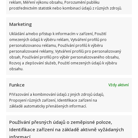
reklam, Měření výkonu obsahu, Porozumění publiku
prostřednictvím statistik nebo kombinací údajů z různých zdrojů.
Marketing
Ukládání a/nebo přístup k informacím v zařízení, Použití
omezených údajů k výběru reklam, Vytváření profilů pro
personalizovanou reklamu, Používání profilů k výběru
Jak bydlí Jan Bendig: Domov známého zpěváka nepůsobí
personalizované reklamy, Vytváření profilů pro personalizovaný
obsah, Používání profilů pro výběr personalizovaného obsahu,
nijak přepychově, zaujme spíše svou osobností
Rozvoj a zlepšování služeb, Použití omezených údajů k výběru
obsahu.
Funkce
Vždy aktivní
Přiřazování a kombinování údajů z jiných zdrojů údajů,
Propojení různých zařízení, Identifikace zařízení na
základě automaticky přenášených informací.
Ondřej Sokol utekl před českými vedry do Skotska. S dětmi
se vyfotil v nádherné přírodě
Používání přesných údajů o zeměpisné poloze,
Identifikace zařízení na základě aktivně vyžádaných
informací.