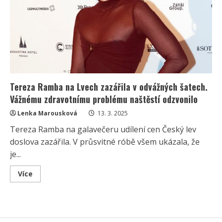
Tereza Ramba na Lvech zazářila v odvážných šatech.
Vážnému zdravotnímu problému naštěstí odzvonilo
Lenka Marousková
13. 3. 2025
Tereza Ramba na galavečeru udílení cen Český lev
doslova zazářila. V průsvitné róbě všem ukázala, že
je...
Read
Více
more
about
Tereza
Ramba
na
Lvech
zazářila