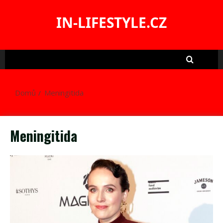
Skip
to
IN-LIFESTYLE.CZ
content
Domů
Meningitida
Meningitida