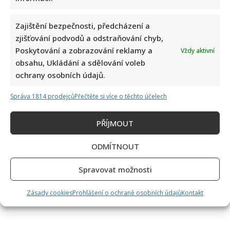
Zajištění bezpečnosti, předcházení a
zjišťování podvodů a odstraňování chyb,
Poskytování a zobrazování reklamy a
Vždy aktivní
obsahu, Ukládání a sdělování voleb
Retro kvíz o socialistických dobrotách: Starší ročníky si
ochrany osobních údajů.
budou pamatovat 10/10
Správa 1814 prodejců
Přečtěte si více o těchto účelech
PŘÍJMOUT
ODMÍTNOUT
Spravovat možnosti
Alena Schillerová terčem Víta Rakušana: Politici vedou
ohledně obžaloby Pavla Blažka vášnivé diskuze
Zásady cookies
Prohlášení o ochraně osobních údajů
Kontakt