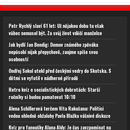
Petr Rychlý slaví 61 let: Už nějakou dobu tu však
vůbec nemusel být. Za svůj život vděčí manželce
Jak bydlí Jan Bendig: Domov známého zpěváka
nepůsobí nijak přepychově, zaujme spíše svou
osobností
Ondřej Sokol utekl před českými vedry do Skotska. S
dětmi se vyfotil v nádherné přírodě
Retro kvíz o socialistických dobrotách: Starší
ročníky si budou pamatovat 10/10
Alena Schillerová terčem Víta Rakušana: Politici
vedou ohledně obžaloby Pavla Blažka vášnivé diskuze
Kvíz pro fanoušky Alana Aldy: Je čas zavzpomínat na