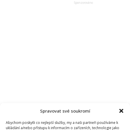
duši“:
Z
ČT
odešel
kvůli
konfliktu
na
pracovišti
Spravovat své soukromí
Abychom poskytli co nejlepší služby, my a naši partneři používáme k
ukládání a/nebo přístupu k informacím o zařízeních, technologie jako