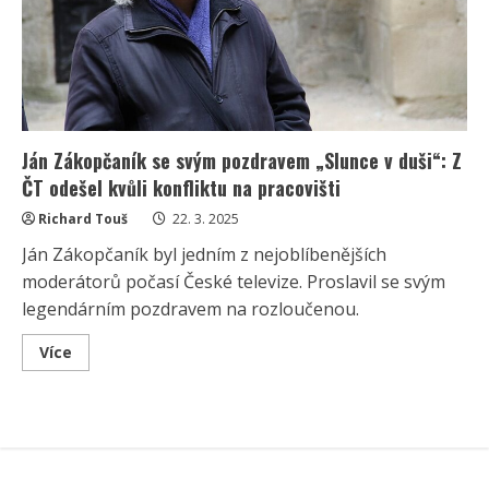
ČT
kvůli
neshodám
s
řediteli
Ján Zákopčaník se svým pozdravem „Slunce v duši“: Z
ČT odešel kvůli konfliktu na pracovišti
Richard Touš
22. 3. 2025
Ján Zákopčaník byl jedním z nejoblíbenějších
moderátorů počasí České televize. Proslavil se svým
legendárním pozdravem na rozloučenou.
Read
Více
more
about
Ján
Zákopčaník
se
svým
pozdravem
„Slunce
v