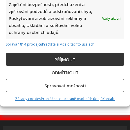
Zajištění bezpečnosti, předcházení a
zjišťování podvodů a odstraňování chyb,
Poskytování a zobrazování reklamy a
Nejhezčí česká herečka roku 2026: Do úzkého výběru se
Vždy aktivní
obsahu, Ukládání a sdělování voleb
dostalo jen 5 jmen. Sandeva i Geislerová měly jistotu
ochrany osobních údajů.
Správa 1814 prodejců
Přečtěte si více o těchto účelech
PŘÍJMOUT
ODMÍTNOUT
Jak bydlí Bára Basiková: Velký byt vyměnila za menší, přesto
jde stále o velmi prostorný 4+1
Spravovat možnosti
Zásady cookies
Prohlášení o ochraně osobních údajů
Kontakt