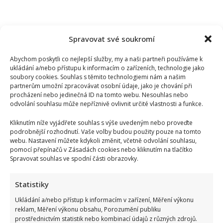
Spravovat své soukromí
Abychom poskytli co nejlepší služby, my a naši partneři používáme k
ukládání a/nebo přístupu k informacím o zařízeních, technologie jako
soubory cookies. Souhlas s těmito technologiemi nám a našim
partnerům umožní zpracovávat osobní údaje, jako je chování při
procházení nebo jedinečná ID na tomto webu. Nesouhlas nebo
odvolání souhlasu může nepříznivě ovlivnit určité vlastnosti a funkce.
Kliknutím níže vyjádřete souhlas s výše uvedeným nebo proveďte
podrobnější rozhodnutí. Vaše volby budou použity pouze na tomto
webu. Nastavení můžete kdykoli změnit, včetně odvolání souhlasu,
pomocí přepínačů v Zásadách cookies nebo kliknutím na tlačítko
Spravovat souhlas ve spodní části obrazovky.
Kvíz na téma nejčastější česká příjmení a jejich původ: Lidé
se skóre nad 7/10 mohou být pyšní
Statistiky
Ukládání a/nebo přístup k informacím v zařízení, Měření výkonu
reklam, Měření výkonu obsahu, Porozumění publiku
prostřednictvím statistik nebo kombinací údajů z různých zdrojů.