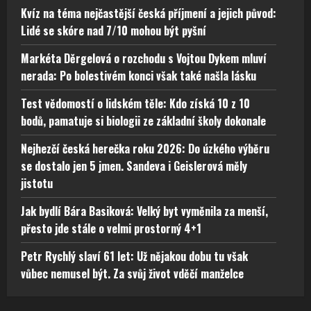
Kvíz na téma nejčastější česká příjmení a jejich původ:
Lidé se skóre nad 7/10 mohou být pyšní
Markéta Děrgelová o rozchodu s Vojtou Dykem mluví
nerada: Po bolestivém konci však také našla lásku
Test vědomostí o lidském těle: Kdo získá 10 z 10
bodů, pamatuje si biologii ze základní školy dokonale
Nejhezčí česká herečka roku 2026: Do úzkého výběru
se dostalo jen 5 jmen. Sandeva i Geislerová měly
jistotu
Jak bydlí Bára Basiková: Velký byt vyměnila za menší,
přesto jde stále o velmi prostorný 4+1
Petr Rychlý slaví 61 let: Už nějakou dobu tu však
vůbec nemusel být. Za svůj život vděčí manželce