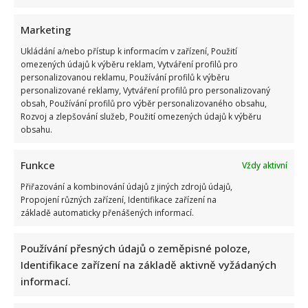
Marketing
Ukládání a/nebo přístup k informacím v zařízení, Použití
omezených údajů k výběru reklam, Vytváření profilů pro
Markéta Děrgelová o rozchodu s Vojtou Dykem mluví
personalizovanou reklamu, Používání profilů k výběru
nerada: Po bolestivém konci však také našla lásku
personalizované reklamy, Vytváření profilů pro personalizovaný
obsah, Používání profilů pro výběr personalizovaného obsahu,
Rozvoj a zlepšování služeb, Použití omezených údajů k výběru
obsahu.
Funkce
Vždy aktivní
Přiřazování a kombinování údajů z jiných zdrojů údajů,
Propojení různých zařízení, Identifikace zařízení na
Test vědomostí o lidském těle: Kdo získá 10 z 10 bodů,
základě automaticky přenášených informací.
pamatuje si biologii ze základní školy dokonale
Používání přesných údajů o zeměpisné poloze,
Identifikace zařízení na základě aktivně vyžádaných
informací.