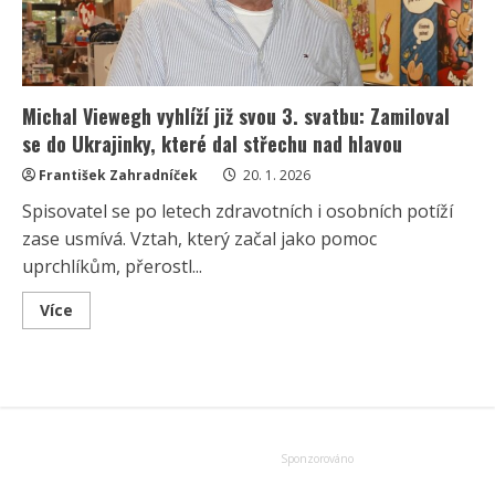
Michal Viewegh vyhlíží již svou 3. svatbu: Zamiloval
se do Ukrajinky, které dal střechu nad hlavou
František Zahradníček
20. 1. 2026
Spisovatel se po letech zdravotních i osobních potíží
zase usmívá. Vztah, který začal jako pomoc
uprchlíkům, přerostl...
Read
Více
more
about
Michal
Viewegh
vyhlíží
již
svou
3.
svatbu:
Zamiloval
se
do