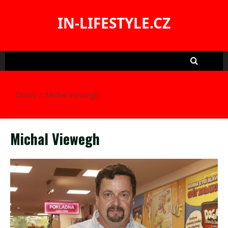
Skip
to
IN-LIFESTYLE.CZ
content
Domů
Michal Viewegh
Michal Viewegh