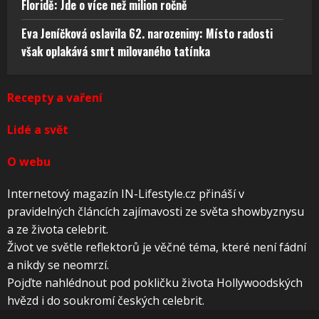
Floridě: Jde o více než milion ročně
Eva Jeníčková oslavila 62. narozeniny: Místo radosti
však oplakává smrt milovaného tatínka
Recepty a vaření
Lidé a svět
O webu
Internetový magazín IN-Lifestyle.cz přináší v
pravidelných článcích zajímavosti ze světa showbyznysu
a ze života celebrit.
Život ve světle reflektorů je věčné téma, které není fádní
a nikdy se neomrzí.
Pojďte nahlédnout pod pokličku života Hollywoodských
hvězd i do soukromí českých celebrit.