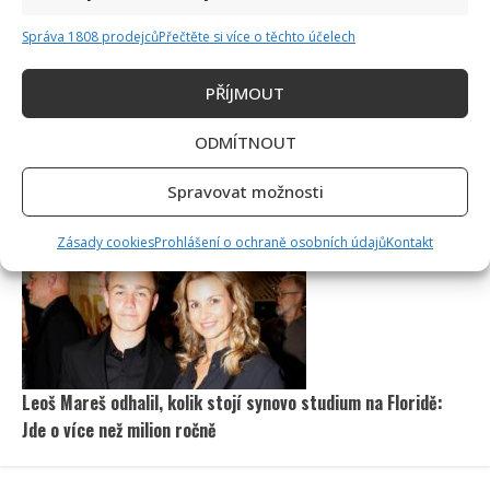
Správa 1808 prodejců
Přečtěte si více o těchto účelech
PŘÍJMOUT
ODMÍTNOUT
Petr Macinka se pochlubil vzácnými fotkami své dcery z
Spravovat možnosti
oslavy narozenin: Fanoušci lichotí celé rodině
Zásady cookies
Prohlášení o ochraně osobních údajů
Kontakt
Leoš Mareš odhalil, kolik stojí synovo studium na Floridě:
Jde o více než milion ročně