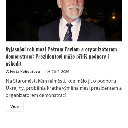
Milionu
chvilek:
Ukázalo
se,
jak
snadno
někteří
uvěří
podvrhu
Vyjasnění rolí mezi Petrem Pavlem a organizátorem
demonstrací: Prezidentovi může příliš podpory i
uškodit
Iveta Kohoutová
26. 2. 2026
Na Staroměstském náměstí, kde mělo jít o podporu
Ukrajiny, proběhla krátká výměna mezi prezidentem a
organizátorem demonstrací.
Read
Více
more
about
Vyjasnění
rolí
mezi