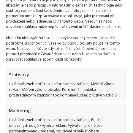
ukládání a/nebo přístupu k informacím o zařízeních, technologie jako
soubory cookies. Souhlas s těmito technologiemi nám a našim
partnerům umožní zpracovávat osobní údaje, jako je chování při
procházení nebo jedinečná ID na tomto webu. Nesouhlas nebo
odvolání souhlasu může nepříznivě ovlivnit určité vlastnosti a funkce.
Kliknutím níže vyjádřete souhlas s výše uvedeným nebo proveďte
podrobnější rozhodnutí. Vaše volby budou použity pouze na tomto
webu. Nastavení můžete kdykoli změnit, včetně odvolání souhlasu,
pomocí přepínačů v Zásadách cookies nebo kliknutím na tlačítko
Spravovat souhlas ve spodní části obrazovky.
Statistiky
Ukládání a/nebo přístup k informacím v zařízení, Měření výkonu
reklam, Měření výkonu obsahu, Porozumění publiku
prostřednictvím statistik nebo kombinací údajů z různých zdrojů.
Marketing
Ukládání a/nebo přístup k informacím v zařízení, Použití
omezených údajů k výběru reklam, Vytváření profilů pro
Kristýna Leichtová se zastala kojení na veřejnosti pomocí
personalizovanou reklamu, Používání profilů k výběru