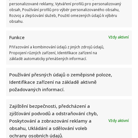
kontroverzní fotky: Bude prý bojovat celý týden
personalizované reklamy, Vytváření profilů pro personalizovaný
obsah, Používání profilů pro výběr personalizovaného obsahu,
Rozvoj a zlepšování služeb, Použití omezených údajů k výběru
obsahu.
Funkce
Vždy aktivní
Přiřazování a kombinování údajů z jiných zdrojů údajů,
Propojení různých zařízení, Identifikace zařízení na
základě automaticky přenášených informací.
Marek Ztracený zrušil velkolepé finále svého koncertu na
Letné
Používání přesných údajů o zeměpisné poloze,
Identifikace zařízení na základě aktivně
požadovaných informací.
Zajištění bezpečnosti, předcházení a
zjišťování podvodů a odstraňování chyb,
Poskytování a zobrazování reklamy a
Vždy aktivní
Test znalostí o československých pohádkách: Bez chyby
obsahu, Ukládání a sdělování voleb
projde málokdo, pamětníci by ale měli dát alespoň 8/10
ochrany osobních údajů.