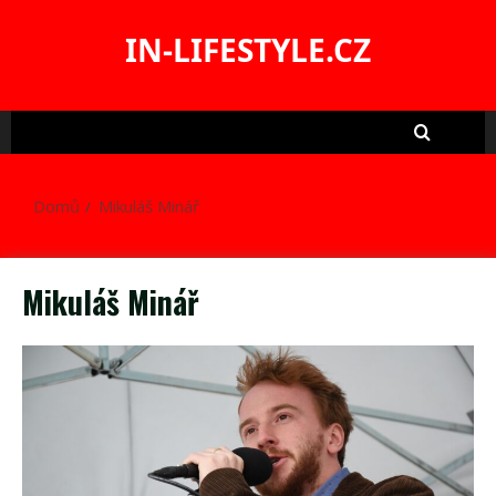
Skip
to
IN-LIFESTYLE.CZ
content
Domů
Mikuláš Minář
Mikuláš Minář