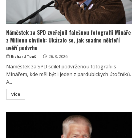
Náměstek za SPD zveřejnil falešnou fotografii Mináře
z Milionu chvilek: Ukázalo se, jak snadno někteří
uvěří podvrhu
Richard Touš
26. 3. 2026
Náměstek za SPD sdílel podvrženou fotografii s
Minářem, kde měl být i jeden z pardubických útočníků.
A...
Read
Více
more
about
Náměstek
za
SPD
zveřejnil
falešnou
fotografii
Mináře
z