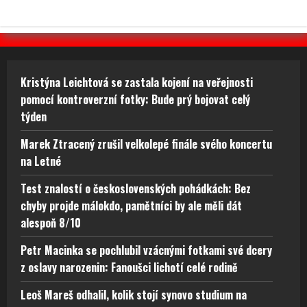
Kristýna Leichtová se zastala kojení na veřejnosti
pomocí kontroverzní fotky: Bude prý bojovat celý
týden
Marek Ztracený zrušil velkolepé finále svého koncertu
na Letné
Test znalostí o československých pohádkách: Bez
chyby projde málokdo, pamětníci by ale měli dát
alespoň 8/10
Petr Macinka se pochlubil vzácnými fotkami své dcery
z oslavy narozenin: Fanoušci lichotí celé rodině
Leoš Mareš odhalil, kolik stojí synovo studium na