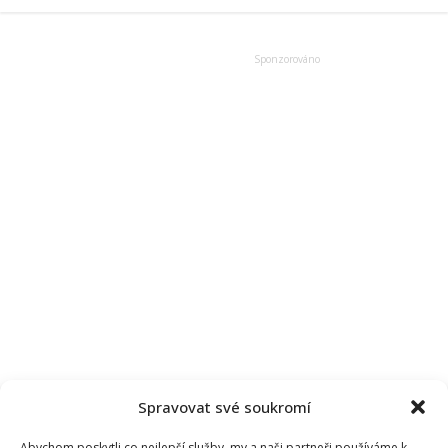
Petrem
Pavlem
a
organizátorem
demonstrací:
Prezidentovi
může
příliš
podpory
i
uškodit
Spravovat své soukromí
Abychom poskytli co nejlepší služby, my a naši partneři používáme k