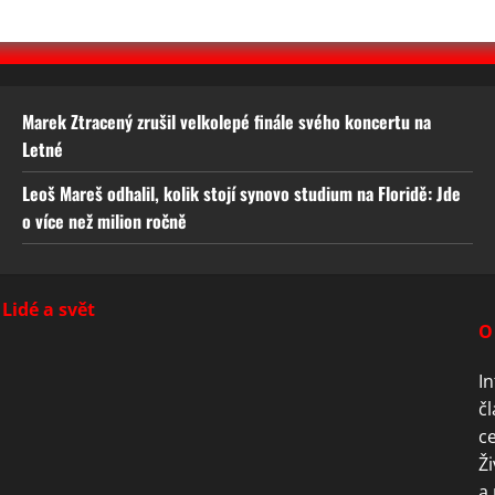
Marek Ztracený zrušil velkolepé finále svého koncertu na
Letné
Leoš Mareš odhalil, kolik stojí synovo studium na Floridě: Jde
o více než milion ročně
Lidé a svět
O
In
čl
ce
Ži
a 