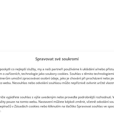
týrání
Spravovat své soukromí
oskytli co nejlepší služby, my a naši partneři používáme k ukládání a/nebo příst
m o zařízeních, technologie jako soubory cookies. Souhlas s těmito technologiem
tnerům umožní zpracovávat osobní údaje, jako je chování při procházení nebo j
to webu. Nesouhlas nebo odvolání souhlasu může nepříznivě ovlivnit určité vlastn
 níže vyjádřete souhlas s výše uvedeným nebo proveďte podrobnější rozhodnutí. 
žity pouze na tomto webu. Nastavení můžete kdykoli změnit, včetně odvolání so
epínačů v Zásadách cookies nebo kliknutím na tlačítko Spravovat souhlas ve spod
.