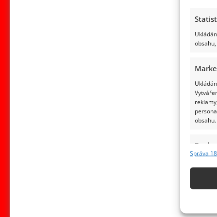
Statis
Ukládání
obsahu, 
Marke
Ukládání
Vytvářen
reklamy,
persona
obsahu.
Funkc
Správa 18
Přiřazov
Identifi
Použív
základ