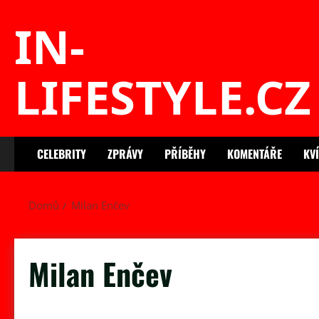
Skip
IN-
to
content
LIFESTYLE.CZ
CELEBRITY
ZPRÁVY
PŘÍBĚHY
KOMENTÁŘE
KV
Domů
Milan Enčev
Milan Enčev