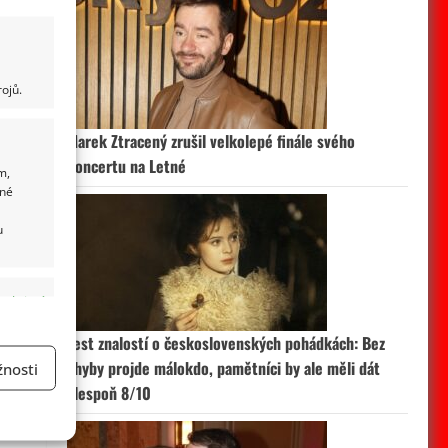
ojů.
Marek Ztracený zrušil velkolepé finále svého
koncertu na Letné
m,
ané
u
 aktivní
Test znalostí o československých pohádkách: Bez
chyby projde málokdo, pamětníci by ale měli dát
nosti
alespoň 8/10
a