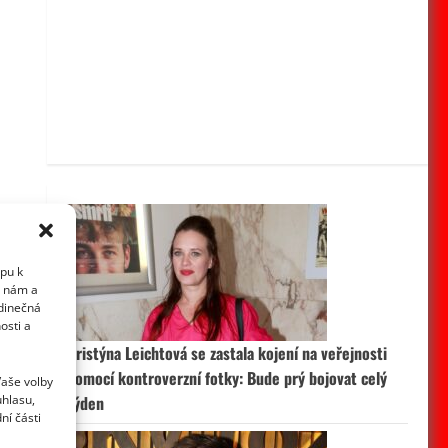
upu k
i nám a
edinečná
osti a
Kristýna Leichtová se zastala kojení na veřejnosti
pomocí kontroverzní fotky: Bude prý bojovat celý
Vaše volby
uhlasu,
týden
ní části