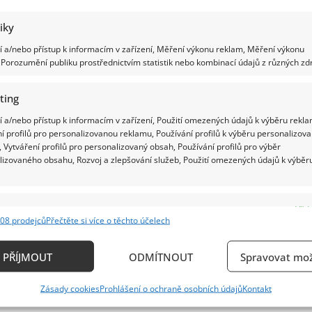
tiky
 a/nebo přístup k informacím v zařízení, Měření výkonu reklam, Měření výkonu
Porozumění publiku prostřednictvím statistik nebo kombinací údajů z různých zdr
ting
 a/nebo přístup k informacím v zařízení, Použití omezených údajů k výběru rekla
í profilů pro personalizovanou reklamu, Používání profilů k výběru personalizov
 Vytváření profilů pro personalizovaný obsah, Používání profilů pro výběr
lizovaného obsahu, Rozvoj a zlepšování služeb, Použití omezených údajů k výběr
e
Vždy
08 prodejců
Přečtěte si více o těchto účelech
ání a kombinování údajů z jiných zdrojů údajů, Propojení různých zařízení,
kace zařízení na základě automaticky přenášených informací.
PŘÍJMOUT
ODMÍTNOUT
Spravovat mož
ání přesných údajů o zeměpisné poloze, Identifikace zařízení n
Zásady cookies
Prohlášení o ochraně osobních údajů
Kontakt
ě aktivně požadovaných informací.