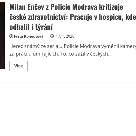
Milan Enčev z Policie Modrava kritizuje
české zdravotnictví: Pracuje v hospicu, kde
odhalil i týrání
Iveta Kohoutová
17. 1. 2026
Herec známý ze seriálu Policie Modrava vyměnil kamer
za práci u umírajících. To, co zažil v českých...
Read
Více
more
about
Milan
Enčev
z
Policie
Modrava
kritizuje
české
zdravotnictví:
Pracuje
v
hospicu,
kde
odhalil
i