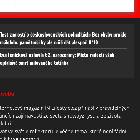
Test znalostí o československých pohádkách: Bez chyby projde
málokdo, pamětníci by ale měli dát alespoň 8/10
Eva Jeníčková oslavila 62. narozeniny: Místo radosti však
oplakává smrt milovaného tatínka
 webu
ternetový magazín IN-Lifestyle.cz přináší v pravidelných
áncích zajímavosti ze světa showbyznysu a ze života
lebrit.
vot ve světle reflektorů je věčné téma, které není fádní
nikdy se neomrzí.