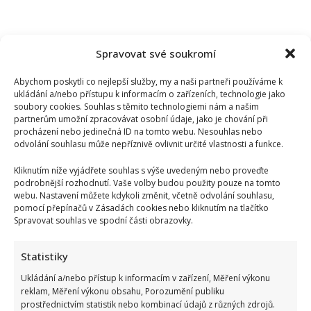
Spravovat své soukromí
Abychom poskytli co nejlepší služby, my a naši partneři používáme k
ukládání a/nebo přístupu k informacím o zařízeních, technologie jako
soubory cookies. Souhlas s těmito technologiemi nám a našim
partnerům umožní zpracovávat osobní údaje, jako je chování při
procházení nebo jedinečná ID na tomto webu. Nesouhlas nebo
odvolání souhlasu může nepříznivě ovlivnit určité vlastnosti a funkce.
Kliknutím níže vyjádřete souhlas s výše uvedeným nebo proveďte
podrobnější rozhodnutí. Vaše volby budou použity pouze na tomto
webu. Nastavení můžete kdykoli změnit, včetně odvolání souhlasu,
pomocí přepínačů v Zásadách cookies nebo kliknutím na tlačítko
Spravovat souhlas ve spodní části obrazovky.
Suchánek si rýpl do Macinky a jeho vyjádření o klimatické
krizi: Svým videem rozdělil společnost
Statistiky
Ukládání a/nebo přístup k informacím v zařízení, Měření výkonu
reklam, Měření výkonu obsahu, Porozumění publiku
prostřednictvím statistik nebo kombinací údajů z různých zdrojů.