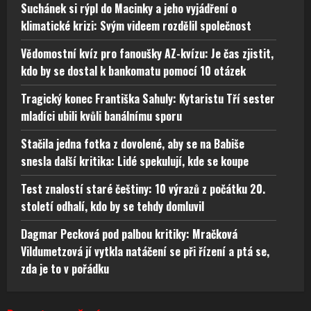
Suchánek si rýpl do Macinky a jeho vyjádření o
klimatické krizi: Svým videem rozdělil společnost
Vědomostní kvíz pro fanoušky AZ-kvízu: Je čas zjistit,
kdo by se dostal k bankomatu pomocí 10 otázek
Tragický konec Františka Sahuly: Kytaristu Tří sester
mladíci ubili kvůli banálnímu sporu
Stačila jedna fotka z dovolené, aby se na Babiše
snesla další kritika: Lidé spekulují, kde se koupe
Test znalostí staré češtiny: 10 výrazů z počátku 20.
století odhalí, kdo by se tehdy domluvil
Dagmar Pecková pod palbou kritiky: Mračková
Vildumetzová jí vytkla natáčení se při řízení a ptá se,
zda je to v pořádku