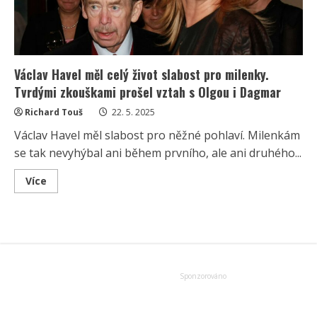
Václav Havel měl celý život slabost pro milenky.
Tvrdými zkouškami prošel vztah s Olgou i Dagmar
Richard Touš
22. 5. 2025
Václav Havel měl slabost pro něžné pohlaví. Milenkám
se tak nevyhýbal ani během prvního, ale ani druhého...
Read
Více
more
about
Václav
Havel
měl
celý
život
slabost
pro
milenky.
Tvrdými
zkouškami
prošel