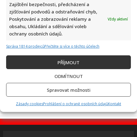
Zajištění bezpečnosti, předcházení a
zjišťování podvodů a odstraňování chyb,
Stačila jedna fotka z dovolené, aby se na Babiše snesla další
Poskytování a zobrazování reklamy a
Vždy aktivní
kritika: Lidé spekulují, kde se koupe
obsahu, Ukládání a sdělování voleb
ochrany osobních údajů.
Správa 1814 prodejců
Přečtěte si více o těchto účelech
PŘÍJMOUT
ODMÍTNOUT
Test znalostí staré češtiny: 10 výrazů z počátku 20. století
odhalí, kdo by se tehdy domluvil
Spravovat možnosti
Zásady cookies
Prohlášení o ochraně osobních údajů
Kontakt