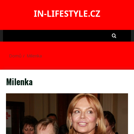
Skip
to
IN-LIFESTYLE.CZ
content
Domů
Milenka
Milenka