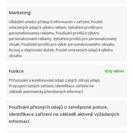
Marketing
Ukládání a/nebo přístup k informacím v zařízení, Použití
Vědomostní kvíz pro fanoušky AZ-kvízu: Je čas zjistit, kdo
omezených údajů k výběru reklam, Vytváření profilů pro
by se dostal k bankomatu pomocí 10 otázek
personalizovanou reklamu, Používání profilů k výběru
personalizované reklamy, Vytváření profilů pro personalizovaný
obsah, Používání profilů pro výběr personalizovaného obsahu,
Rozvoj a zlepšování služeb, Použití omezených údajů k výběru
obsahu.
Funkce
Vždy aktivní
Přiřazování a kombinování údajů z jiných zdrojů údajů,
Tragický konec Františka Sahuly: Kytaristu Tří sester
Propojení různých zařízení, Identifikace zařízení na
mladíci ubili kvůli banálnímu sporu
základě automaticky přenášených informací.
Používání přesných údajů o zeměpisné poloze,
Identifikace zařízení na základě aktivně vyžádaných
informací.