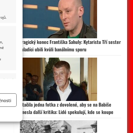
ojů.
Tragický konec Františka Sahuly: Kytaristu Tří sester
m,
ané
mladíci ubili kvůli banálnímu sporu
u
 aktivní
nosti
Stačila jedna fotka z dovolené, aby se na Babiše
a
snesla další kritika: Lidé spekulují, kde se koupe