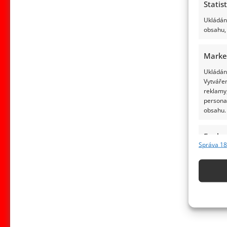
Statis
Ukládání
obsahu, 
Marke
Ukládání
Vytvářen
reklamy,
persona
obsahu.
Funkc
Správa 18
Přiřazov
Identifi
Použív
základ