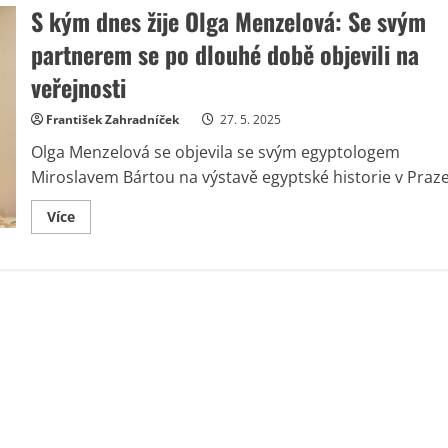
S kým dnes žije Olga Menzelová: Se svým
partnerem se po dlouhé době objevili na
veřejnosti
František Zahradníček
27. 5. 2025
Olga Menzelová se objevila se svým egyptologem
Miroslavem Bártou na výstavě egyptské historie v Praze
Read
Více
more
about
S
kým
dnes
žije
Olga
Menzelová:
Se
svým
partnerem
se
po
dlouhé
době
objevili