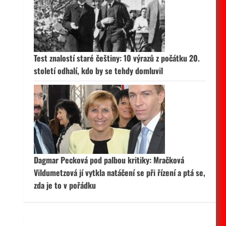
 aktivní
Test znalostí staré češtiny: 10 výrazů z počátku 20.
století odhalí, kdo by se tehdy domluvil
Dagmar Pecková pod palbou kritiky: Mračková
Vildumetzová jí vytkla natáčení se při řízení a ptá se,
zda je to v pořádku