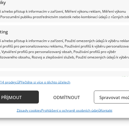
tiky
 a/nebo přístup k informacím v zařízení, Měření výkonu reklam, Měření výkonu
Porozumění publiku prostřednictvím statistik nebo kombinací údajů z různých zdr
ting
 a/nebo přístup k informacím v zařízení, Použití omezených údajů k výběru rekla
í profilů pro personalizovanou reklamu, Používání profilů k výběru personalizov
 Vytváření profilů pro personalizovaný obsah, Používání profilů pro výběr
lizovaného obsahu, Rozvoj a zlepšování služeb, Použití omezených údajů k výběr
e
Vždy
14 prodejců
Přečtěte si více o těchto účelech
ání a kombinování údajů z jiných zdrojů údajů, Propojení různých zařízení,
kace zařízení na základě automaticky přenášených informací.
PŘÍJMOUT
ODMÍTNOUT
Spravovat mož
ání přesných údajů o zeměpisné poloze, Identifikace zařízení n
Zásady cookies
Prohlášení o ochraně osobních údajů
Kontakt
ě aktivně vyžádaných informací.