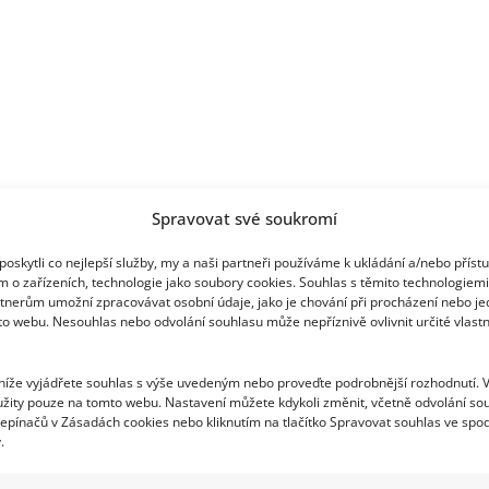
na
veřejnosti
Spravovat své soukromí
oskytli co nejlepší služby, my a naši partneři používáme k ukládání a/nebo příst
m o zařízeních, technologie jako soubory cookies. Souhlas s těmito technologiem
tnerům umožní zpracovávat osobní údaje, jako je chování při procházení nebo j
to webu. Nesouhlas nebo odvolání souhlasu může nepříznivě ovlivnit určité vlastn
 níže vyjádřete souhlas s výše uvedeným nebo proveďte podrobnější rozhodnutí. 
žity pouze na tomto webu. Nastavení můžete kdykoli změnit, včetně odvolání so
epínačů v Zásadách cookies nebo kliknutím na tlačítko Spravovat souhlas ve spod
.