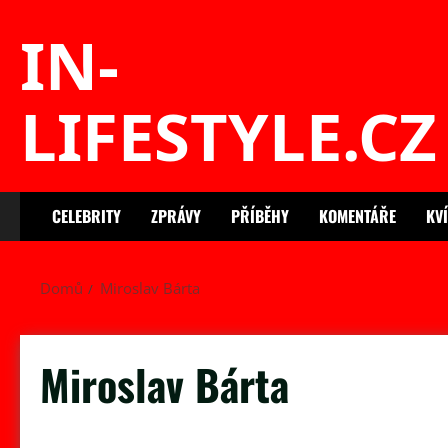
Skip
IN-
to
content
LIFESTYLE.CZ
CELEBRITY
ZPRÁVY
PŘÍBĚHY
KOMENTÁŘE
KV
Domů
Miroslav Bárta
Miroslav Bárta