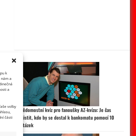
upu k
i nám a
edinečná
osti a
Vaše volby
Vědomostní kvíz pro fanoušky AZ-kvízu: Je čas
uhlasu,
zjistit, kdo by se dostal k bankomatu pomocí 10
ní části
otázek