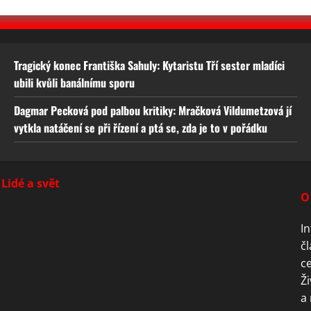
Tragický konec Františka Sahuly: Kytaristu Tří sester mladíci
ubili kvůli banálnímu sporu
Dagmar Pecková pod palbou kritiky: Mračková Vildumetzová jí
vytkla natáčení se při řízení a ptá se, zda je to v pořádku
Lidé a svět
O
In
čl
ce
Ži
a 