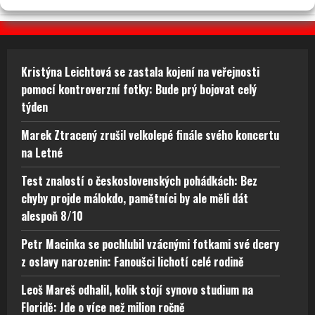
Kristýna Leichtová se zastala kojení na veřejnosti
pomocí kontroverzní fotky: Bude prý bojovat celý
týden
Marek Ztracený zrušil velkolepé finále svého koncertu
na Letné
Test znalostí o československých pohádkách: Bez
chyby projde málokdo, pamětníci by ale měli dát
alespoň 8/10
Petr Macinka se pochlubil vzácnými fotkami své dcery
z oslavy narozenin: Fanoušci lichotí celé rodině
Leoš Mareš odhalil, kolik stojí synovo studium na
Floridě: Jde o více než milion ročně