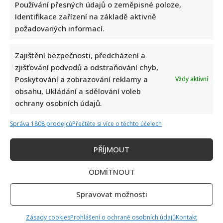
Používání přesných údajů o zeměpisné poloze,
Identifikace zařízení na základě aktivně
požadovaných informací.
Zajištění bezpečnosti, předcházení a
zjišťování podvodů a odstraňování chyb,
Petr Macinka se pochlubil vzácnými fotkami své dcery z
Poskytování a zobrazování reklamy a
Vždy aktivní
oslavy narozenin: Fanoušci lichotí celé rodině
obsahu, Ukládání a sdělování voleb
ochrany osobních údajů.
Správa 1808 prodejců
Přečtěte si více o těchto účelech
PŘÍJMOUT
ODMÍTNOUT
Leoš Mareš odhalil, kolik stojí synovo studium na Floridě:
Jde o více než milion ročně
Spravovat možnosti
Zásady cookies
Prohlášení o ochraně osobních údajů
Kontakt