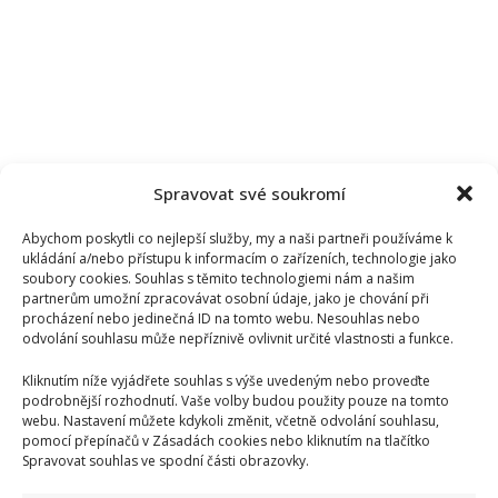
Spravovat své soukromí
Abychom poskytli co nejlepší služby, my a naši partneři používáme k
ukládání a/nebo přístupu k informacím o zařízeních, technologie jako
soubory cookies. Souhlas s těmito technologiemi nám a našim
partnerům umožní zpracovávat osobní údaje, jako je chování při
procházení nebo jedinečná ID na tomto webu. Nesouhlas nebo
odvolání souhlasu může nepříznivě ovlivnit určité vlastnosti a funkce.
Kliknutím níže vyjádřete souhlas s výše uvedeným nebo proveďte
podrobnější rozhodnutí. Vaše volby budou použity pouze na tomto
webu. Nastavení můžete kdykoli změnit, včetně odvolání souhlasu,
pomocí přepínačů v Zásadách cookies nebo kliknutím na tlačítko
Spravovat souhlas ve spodní části obrazovky.
Kristýna Leichtová se zastala kojení na veřejnosti pomocí
kontroverzní fotky: Bude prý bojovat celý týden