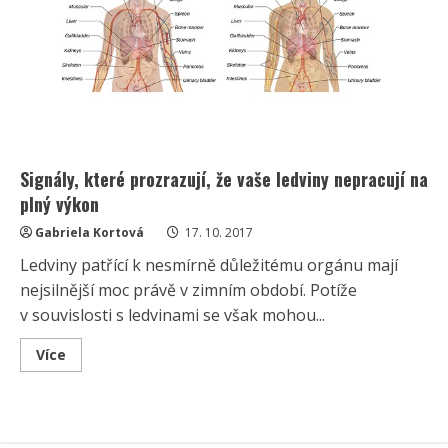
Signály, které prozrazují, že vaše ledviny nepracují na
plný výkon
Gabriela Kortová
17. 10. 2017
Ledviny patřící k nesmírně důležitému orgánu mají
nejsilnější moc právě v zimním období. Potíže
v souvislosti s ledvinami se však mohou...
Read
Více
more
about
Signály,
které
prozrazují,
že