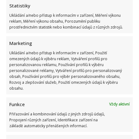
Statistiky
Ukládání a/nebo přístup k informacím v zařízení, Měření výkonu
reklam, Měření výkonu obsahu, Porozumění publiku
prostřednictvím statistik nebo kombinací údajů z různých zdrojů.
Marketing
Ukládání a/nebo přístup k informacím v zařízení, Použití
Marek Ztracený zrušil velkolepé finále svého koncertu na
omezených údajů k výběru reklam, Vytváření profilů pro
Letné
personalizovanou reklamu, Používání profilů k výběru
personalizované reklamy, Vytváření profilů pro personalizovaný
obsah, Používání profilů pro výběr personalizovaného obsahu,
Rozvoj a zlepšování služeb, Použití omezených údajů k výběru
obsahu.
Funkce
Vždy aktivní
Přiřazování a kombinování údajů z jiných zdrojů údajů,
Test znalostí o československých pohádkách: Bez chyby
Propojení různých zařízení, Identifikace zařízení na
základě automaticky přenášených informací.
projde málokdo, pamětníci by ale měli dát alespoň 8/10