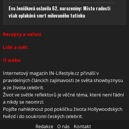
Eva Jeníčková oslavila 62. narozeniny: Místo radosti
však oplakává smrt milovaného tatínka
Recepty a vaření
Lidé a svět
O webu
Internetový magazín IN-Lifestyle.cz přináší v
pravidelných článcích zajímavosti ze světa showbyznysu
a ze života celebrit.
Život ve světle reflektorů je věčné téma, které není fádní
a nikdy se neomrzí.
Pojďte nahlédnout pod pokličku života Hollywoodských
hvězd i do soukromí českých celebrit.
Redakce
O nás
Kontakt