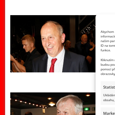
Abychom p
informací
našim par
ID na tom
funkce.
Kliknutím
budou pou
pomocí př
obrazovky
Statis
Ukládání
obsahu, 
Marke