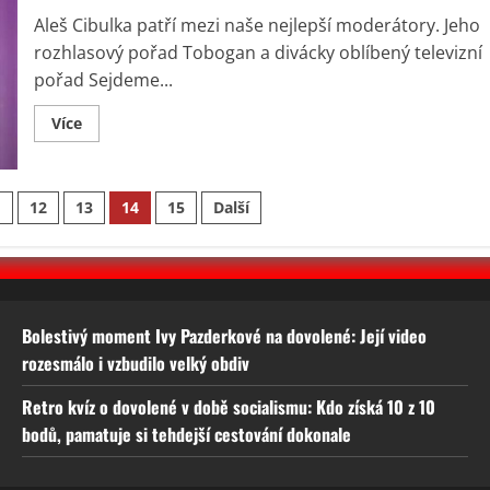
sepsanou
předmanželskou
Aleš Cibulka patří mezi naše nejlepší moderátory. Jeho
smlouvu
rozhlasový pořad Tobogan a divácky oblíbený televizní
pořad Sejdeme...
Read
Více
more
about
Aleš
Cibulka
otevřeně
1
12
13
14
15
Další
v
rozhovoru
o
svých
pořadech,
hostech
a
kariéře
Bolestivý moment Ivy Pazderkové na dovolené: Její video
spisovatele
rozesmálo i vzbudilo velký obdiv
Retro kvíz o dovolené v době socialismu: Kdo získá 10 z 10
bodů, pamatuje si tehdejší cestování dokonale