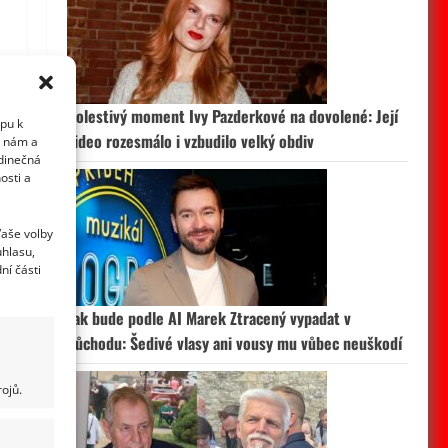
Bolestivý moment Ivy Pazderkové na dovolené: Její
upu k
video rozesmálo i vzbudilo velký obdiv
i nám a
edinečná
osti a
Vaše volby
uhlasu,
ní části
Jak bude podle AI Marek Ztracený vypadat v
důchodu: Šedivé vlasy ani vousy mu vůbec neuškodí
ojů.