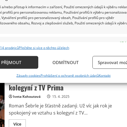
ostré
kritice.
Richard Touš
18. 4. 2025
 a/nebo přístup k informacím v zařízení, Použití omezených údajů k výběru rekla
Divákům
í profilů pro personalizovanou reklamu, Používání profilů k výběru personalizov
je
Oblíbený moderátor Karel Šíp čelí kritice za genderovo
líto
 Vytváření profilů pro personalizovaný obsah, Používání profilů pro výběr
jeho
nevyváženost. Podívejte se, jak rozhořčeně na toto
lizovaného obsahu, Rozvoj a zlepšování služeb, Použití omezených údajů k výběr
13letého
hosta
téma zareagoval.
Read
Více
e
Vždy
more
14 prodejců
Přečtěte si více o těchto účelech
about
ání a kombinování údajů z jiných zdrojů údajů, Propojení různých zařízení,
Karel
Šíp
kace zařízení na základě automaticky přenášených informací.
se
PŘÍJMOUT
ODMÍTNOUT
Spravovat mož
rozčílil
Roman Šebrle si po rozvodu našel novou
kvůli
ání přesných údajů o zeměpisné poloze, Identifikace zařízení n
kritice
partnerku. Již nějakou dobu randí s
Zásady cookies
Prohlášení o ochraně osobních údajů
Kontakt
jeho
ě aktivně vyžádaných informací.
pořadu.
Ostrá
kolegyní z TV Prima
slova
o
ění bezpečnosti, předcházení a zjišťování podvodů a
svých
Iveta Kohoutová
15. 4. 2025
divácích
ňování chyb, Poskytování a zobrazování reklamy a
Vždy
chtěl
Roman Šebrle je šťastně zadaný. Už víc jak rok je
, Ukládání a sdělování voleb ochrany osobních údajů.
vystřihnout
spokojený ve vztahu s kolegyní z TV...
Read
Více