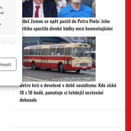
m,
ané
u
Miloš Zeman se opět pustil do Petra Pavla: Jeho
u
kritika spustila divoké hádky mezi komentujícími
 aktivní
nosti
a
Retro kvíz o dovolené v době socialismu: Kdo získá
10 z 10 bodů, pamatuje si tehdejší cestování
dokonale
 aktivní