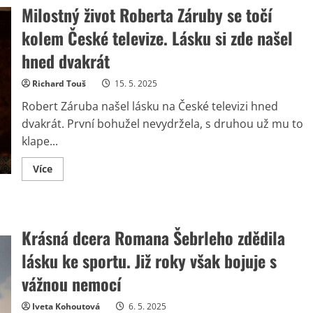
Milostný život Roberta Záruby se točí
kolem České televize. Lásku si zde našel
hned dvakrát
Richard Touš
15. 5. 2025
Robert Záruba našel lásku na České televizi hned
dvakrát. První bohužel nevydržela, s druhou už mu to
klape...
Read
Více
more
about
Milostný
život
Roberta
Záruby
Krásná dcera Romana Šebrleho zdědila
se
točí
lásku ke sportu. Již roky však bojuje s
kolem
České
televize.
vážnou nemocí
Lásku
si
zde
Iveta Kohoutová
6. 5. 2025