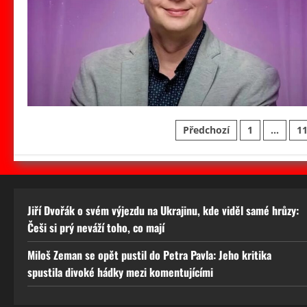
Stránkování
Předchozí
1
…
1
příspěvků
Jiří Dvořák o svém výjezdu na Ukrajinu, kde viděl samé hrůzy:
Češi si prý neváží toho, co mají
Miloš Zeman se opět pustil do Petra Pavla: Jeho kritika
spustila divoké hádky mezi komentujícími