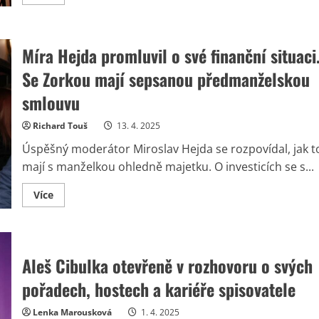
more
about
Roman
Šebrle
si
Míra Hejda promluvil o své finanční situaci
po
rozvodu
našel
Se Zorkou mají sepsanou předmanželskou
novou
partnerku.
smlouvu
Již
nějakou
dobu
Richard Touš
13. 4. 2025
randí
s
Úspěšný moderátor Miroslav Hejda se rozpovídal, jak t
kolegyní
z
mají s manželkou ohledně majetku. O investicích se s...
TV
Prima
Read
Více
more
about
Míra
Hejda
promluvil
o
Aleš Cibulka otevřeně v rozhovoru o svých
své
finanční
pořadech, hostech a kariéře spisovatele
situaci.
Se
Zorkou
Lenka Marousková
1. 4. 2025
mají