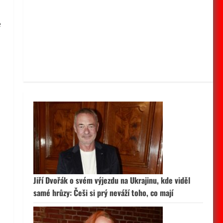
é
Jiří Dvořák o svém výjezdu na Ukrajinu, kde viděl
samé hrůzy: Češi si prý neváží toho, co mají