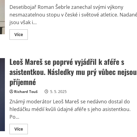
našel
hned
Desetibojař Roman Šebrle zanechal svými výkony
dvakrát
nesmazatelnou stopu v české i světové atletice. Nadan
jsou však i...
Read
Více
more
about
Krásná
dcera
Romana
Leoš Mareš se poprvé vyjádřil k aféře s
Šebrleho
zdědila
lásku
asistentkou. Následky mu prý vůbec nejsou
ke
sportu.
příjemné
Již
roky
však
Richard Touš
5. 5. 2025
bojuje
s
Známý moderátor Leoš Mareš se nedávno dostal do
vážnou
nemocí
hledáčku médií kvůli údajné aféře s jeho asistentkou.
Po...
Read
Více
more