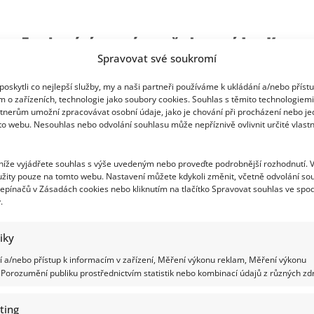
about
Leoš
Mareš
se
Za chování ve svém pořadu nyní Jan Kraus
poprvé
vyjádřil
Spravovat své soukromí
k
čelí ostré kritice. Divákům je líto jeho
aféře
s
13letého hosta
oskytli co nejlepší služby, my a naši partneři používáme k ukládání a/nebo příst
asistentkou.
Následky
m o zařízeních, technologie jako soubory cookies. Souhlas s těmito technologiem
mu
tnerům umožní zpracovávat osobní údaje, jako je chování při procházení nebo j
Richard Touš
29. 4. 2025
prý
to webu. Nesouhlas nebo odvolání souhlasu může nepříznivě ovlivnit určité vlastn
vůbec
Zábavný pořad Jana Krause čelí dlouhodobě kritice od
nejsou
příjemné
některých diváků. Moderátor se často baví na účet
 níže vyjádřete souhlas s výše uvedeným nebo proveďte podrobnější rozhodnutí. 
svých...
žity pouze na tomto webu. Nastavení můžete kdykoli změnit, včetně odvolání so
epínačů v Zásadách cookies nebo kliknutím na tlačítko Spravovat souhlas ve spod
Read
Více
.
more
about
Za
tiky
chování
ve
Karel Šíp se rozčílil kvůli kritice jeho
svém
 a/nebo přístup k informacím v zařízení, Měření výkonu reklam, Měření výkonu
pořadu
Porozumění publiku prostřednictvím statistik nebo kombinací údajů z různých zdr
nyní
pořadu. Ostrá slova o svých divácích chtěl
Jan
Kraus
vystřihnout
čelí
ting