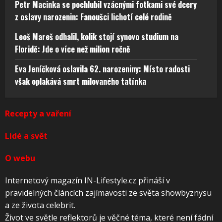
Petr Macinka se pochlubil vzácnými fotkami své dcery
z oslavy narozenin: Fanoušci lichotí celé rodině
Leoš Mareš odhalil, kolik stojí synovo studium na
Floridě: Jde o více než milion ročně
Eva Jeníčková oslavila 62. narozeniny: Místo radosti
však oplakává smrt milovaného tatínka
Recepty a vaření
Lidé a svět
O webu
Internetový magazín IN-Lifestyle.cz přináší v
pravidelných článcích zajímavosti ze světa showbyznysu
a ze života celebrit.
Život ve světle reflektorů je věčné téma, které není fádní