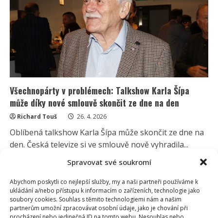
byt
má
střešní
terasu
se
zelenou
oázou
Všechnopárty v problémech: Talkshow Karla Šípa
může díky nové smlouvě skončit ze dne na den
Richard Touš
26. 4. 2026
Oblíbená talkshow Karla Šípa může skončit ze dne na
den. Česká televize si ve smlouvě nově vyhradila...
Spravovat své soukromí
Read
Více
more
about
Abychom poskytli co nejlepší služby, my a naši partneři používáme k
Všechnopárty
v
ukládání a/nebo přístupu k informacím o zařízeních, technologie jako
problémech:
soubory cookies. Souhlas s těmito technologiemi nám a našim
Talkshow
partnerům umožní zpracovávat osobní údaje, jako je chování při
Karla
procházení nebo jedinečná ID na tomto webu. Nesouhlas nebo
Šípa