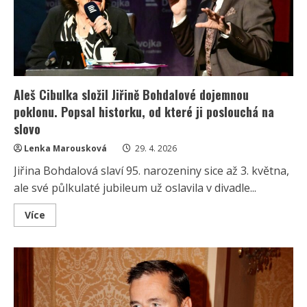
kvůli
nevěrám
a
horská
dráha
s
Faltýnovou
Aleš Cibulka složil Jiřině Bohdalové dojemnou
poklonu. Popsal historku, od které ji poslouchá na
slovo
Lenka Marousková
29. 4. 2026
Jiřina Bohdalová slaví 95. narozeniny sice až 3. května,
ale své půlkulaté jubileum už oslavila v divadle...
Read
Více
more
about
Aleš
Cibulka
složil
Jiřině
Bohdalové
dojemnou
poklonu.