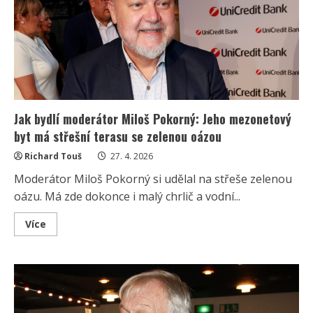
a
další
žánry:
Klempířova
slova
spustila
kauzu,
která
hýbe
Českem
Jak bydlí moderátor Miloš Pokorný: Jeho mezonetový
byt má střešní terasu se zelenou oázou
Richard Touš
27. 4. 2026
Moderátor Miloš Pokorný si udělal na střeše zelenou
oázu. Má zde dokonce i malý chrlič a vodní...
Read
Více
more
about
Jak
bydlí
moderátor
Miloš
Pokorný:
Jeho
mezonetový