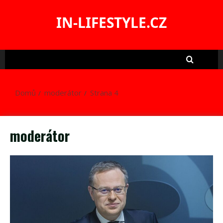
Skip
to
IN-LIFESTYLE.CZ
content
Domů
moderátor
Strana 4
moderátor