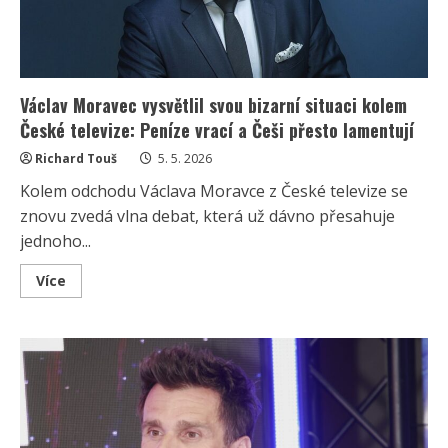
Václav Moravec vysvětlil svou bizarní situaci kolem
České televize: Peníze vrací a Češi přesto lamentují
Richard Touš
5. 5. 2026
Kolem odchodu Václava Moravce z České televize se
znovu zvedá vlna debat, která už dávno přesahuje
jednoho...
Read
Více
more
about
Václav
Moravec
vysvětlil
svou
bizarní
situaci
kolem
České
televize:
Peníze