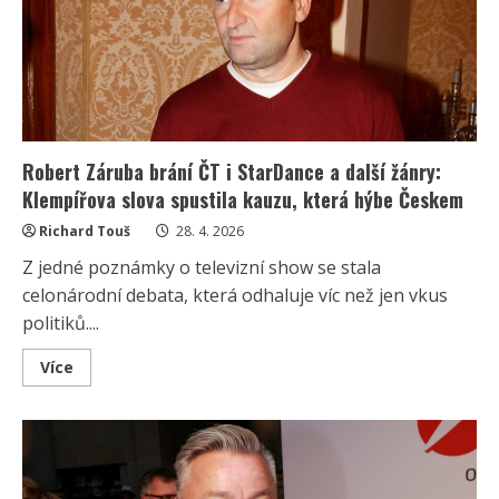
Popsal
historku,
od
které
ji
poslouchá
na
slovo
Robert Záruba brání ČT i StarDance a další žánry:
Klempířova slova spustila kauzu, která hýbe Českem
Richard Touš
28. 4. 2026
Z jedné poznámky o televizní show se stala
celonárodní debata, která odhaluje víc než jen vkus
politiků....
Read
Více
more
about
Robert
Záruba
brání
ČT
i
StarDance