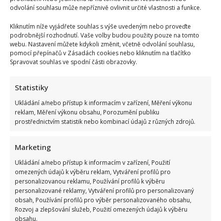
může
odvolání souhlasu může nepříznivě ovlivnit určité vlastnosti a funkce.
díky
nové
Kliknutím níže vyjádřete souhlas s výše uvedeným nebo proveďte
smlouvě
skončit
podrobnější rozhodnutí. Vaše volby budou použity pouze na tomto
ze
webu. Nastavení můžete kdykoli změnit, včetně odvolání souhlasu,
dne
pomocí přepínačů v Zásadách cookies nebo kliknutím na tlačítko
na
den
Spravovat souhlas ve spodní části obrazovky.
Půl roku od smrti Patrika Hezuckého: Leoš Mareš
Statistiky
přiznal, že s Nikolou už v kontaktu není
Ukládání a/nebo přístup k informacím v zařízení, Měření výkonu
reklam, Měření výkonu obsahu, Porozumění publiku
Iveta Kohoutová
26. 4. 2026
prostřednictvím statistik nebo kombinací údajů z různých zdrojů.
Přátelství Leoše Mareše a Patrika Hezuckého obstálo
i v nejtěžších chvílích. Půl roku po Hezuckého smrti
Marketing
se...
Ukládání a/nebo přístup k informacím v zařízení, Použití
omezených údajů k výběru reklam, Vytváření profilů pro
Read
Více
more
personalizovanou reklamu, Používání profilů k výběru
about
personalizované reklamy, Vytváření profilů pro personalizovaný
Půl
obsah, Používání profilů pro výběr personalizovaného obsahu,
roku
od
Rozvoj a zlepšování služeb, Použití omezených údajů k výběru
smrti
obsahu.