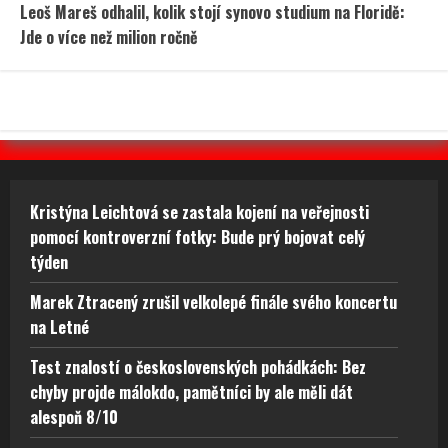
Leoš Mareš odhalil, kolik stojí synovo studium na Floridě:
Jde o více než milion ročně
Kristýna Leichtová se zastala kojení na veřejnosti
pomocí kontroverzní fotky: Bude prý bojovat celý
týden
Marek Ztracený zrušil velkolepé finále svého koncertu
na Letné
Test znalostí o československých pohádkách: Bez
chyby projde málokdo, pamětníci by ale měli dát
alespoň 8/10