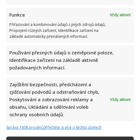
Patrika
Hezuckého:
Leoš
Mareš
Funkce
Vždy aktivní
přiznal,
že
Přiřazování a kombinování údajů z jiných zdrojů údajů,
s
Propojení různých zařízení, Identifikace zařízení na
Nikolou
už
základě automaticky přenášených informací.
v
kontaktu
není
Používání přesných údajů o zeměpisné poloze,
Identifikace zařízení na základě aktivně
Co dělá Václav Moravec po odchodu z ČT: Založil si
požadovaných informací.
novou firmu a chce jít vlastní cestou
Iveta Kohoutová
23. 4. 2026
Zajištění bezpečnosti, předcházení a
Václav Moravec plánuje vlastní mediální projekty a už
zjišťování podvodů a odstraňování chyb,
Poskytování a zobrazování reklamy a
kvůli tomu založil novou společnost. Jeho další kroky
Vždy aktivní
obsahu, Ukládání a sdělování voleb
ale...
ochrany osobních údajů.
Read
Více
more
Správa 1808 prodejců
Přečtěte si více o těchto účelech
about
Co
dělá
Předchozí
1
2
3
4
5
6
7
…