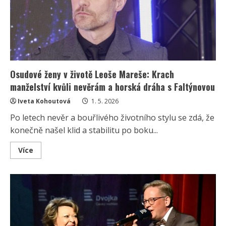
vrací
a
Češi
přesto
lamentují
Osudové ženy v životě Leoše Mareše: Krach
manželství kvůli nevěrám a horská dráha s Faltýnovou
Iveta Kohoutová
1. 5. 2026
Po letech nevěr a bouřlivého životního stylu se zdá, že
konečně našel klid a stabilitu po boku...
Read
Více
more
about
Osudové
ženy
v
životě
Leoše
Mareše:
Krach
manželství