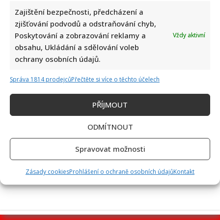
Zajištění bezpečnosti, předcházení a
zjišťování podvodů a odstraňování chyb,
Poskytování a zobrazování reklamy a
Vždy aktivní
Miloš Zeman se opět pustil do Petra Pavla: Jeho kritika
obsahu, Ukládání a sdělování voleb
spustila divoké hádky mezi komentujícími
ochrany osobních údajů.
Správa 1814 prodejců
Přečtěte si více o těchto účelech
PŘÍJMOUT
ODMÍTNOUT
Spravovat možnosti
Retro kvíz o dovolené v době socialismu: Kdo získá 10 z 10
bodů, pamatuje si tehdejší cestování dokonale
Zásady cookies
Prohlášení o ochraně osobních údajů
Kontakt