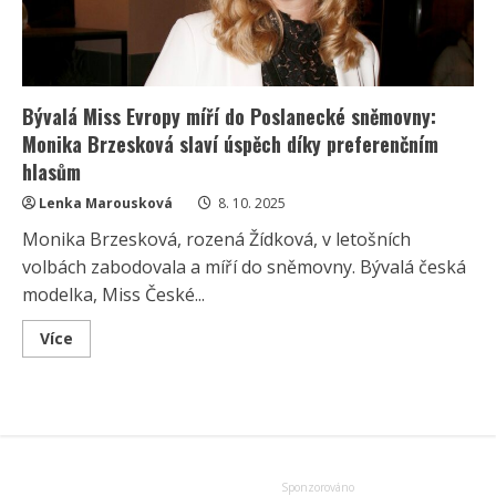
Bývalá Miss Evropy míří do Poslanecké sněmovny:
Monika Brzesková slaví úspěch díky preferenčním
hlasům
Lenka Marousková
8. 10. 2025
Monika Brzesková, rozená Žídková, v letošních
volbách zabodovala a míří do sněmovny. Bývalá česká
modelka, Miss České...
Read
Více
more
about
Bývalá
Miss
Evropy
míří
do
Poslanecké
sněmovny:
Monika