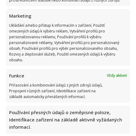
prostřednictvím statistik nebo kombinací údajů z různých zdrojů.
Marketing
Ukládání a/nebo přístup k informacím v zařízení, Použití
omezených údajů k výběru reklam, Vytváření profilů pro
personalizovanou reklamu, Používání profilů k výběru
Bolestivý moment Ivy Pazderkové na dovolené: Její video
personalizované reklamy, Vytváření profilů pro personalizovaný
rozesmálo i vzbudilo velký obdiv
obsah, Používání profilů pro výběr personalizovaného obsahu,
Rozvoj a zlepšování služeb, Použití omezených údajů k výběru
obsahu.
Funkce
Vždy aktivní
Přiřazování a kombinování údajů z jiných zdrojů údajů,
Propojení různých zařízení, Identifikace zařízení na
základě automaticky přenášených informací.
Jak bude podle AI Marek Ztracený vypadat v důchodu: Šedivé
vlasy ani vousy mu vůbec neuškodí
Používání přesných údajů o zeměpisné poloze,
Identifikace zařízení na základě aktivně vyžádaných
informací.