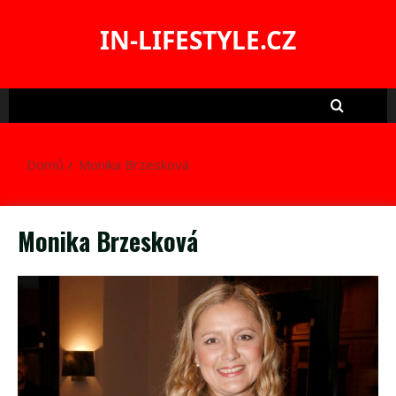
Skip
to
IN-LIFESTYLE.CZ
content
Domů
Monika Brzesková
Monika Brzesková