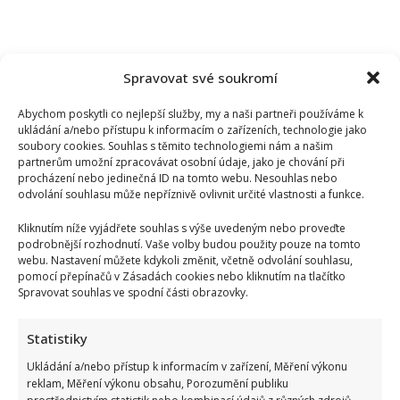
Spravovat své soukromí
Abychom poskytli co nejlepší služby, my a naši partneři používáme k
ukládání a/nebo přístupu k informacím o zařízeních, technologie jako
soubory cookies. Souhlas s těmito technologiemi nám a našim
partnerům umožní zpracovávat osobní údaje, jako je chování při
procházení nebo jedinečná ID na tomto webu. Nesouhlas nebo
odvolání souhlasu může nepříznivě ovlivnit určité vlastnosti a funkce.
Kliknutím níže vyjádřete souhlas s výše uvedeným nebo proveďte
podrobnější rozhodnutí. Vaše volby budou použity pouze na tomto
webu. Nastavení můžete kdykoli změnit, včetně odvolání souhlasu,
pomocí přepínačů v Zásadách cookies nebo kliknutím na tlačítko
Spravovat souhlas ve spodní části obrazovky.
Jiří Dvořák o svém výjezdu na Ukrajinu, kde viděl samé hrůzy:
Statistiky
Češi si prý neváží toho, co mají
Ukládání a/nebo přístup k informacím v zařízení, Měření výkonu
reklam, Měření výkonu obsahu, Porozumění publiku