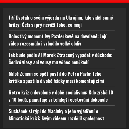
Jiří Dvořák o svém výjezdu na Ukrajinu, kde viděl samé
hrůzy: Češi si prý neváží toho, co mají
Bolestivý moment Ivy Pazderkové na dovolené: Její
video rozesmálo i vzbudilo velký obdiv
Jak bude podle AI Marek Ztracený vypadat v důchodu:
Šedivé vlasy ani vousy mu vůbec neuškodí
Miloš Zeman se opět pustil do Petra Pavla: Jeho
kritika spustila divoké hádky mezi komentujícími
Retro kvíz o dovolené v době socialismu: Kdo získá 10
z 10 bodů, pamatuje si tehdejší cestování dokonale
Suchánek si rýpl do Macinky a jeho vyjádření o
klimatické krizi: Svým videem rozdělil společnost