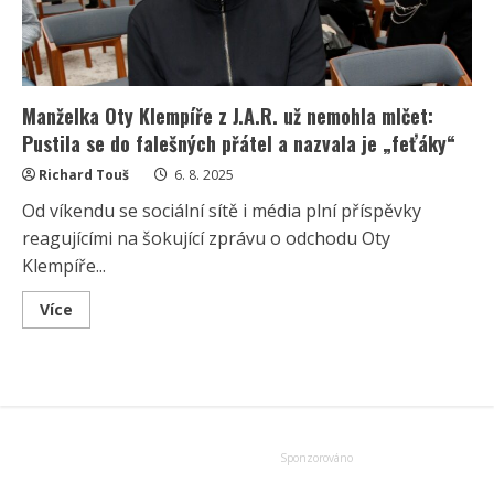
Manželka Oty Klempíře z J.A.R. už nemohla mlčet:
Pustila se do falešných přátel a nazvala je „feťáky“
Richard Touš
6. 8. 2025
Od víkendu se sociální sítě i média plní příspěvky
reagujícími na šokující zprávu o odchodu Oty
Klempíře...
Read
Více
more
about
Manželka
Oty
Klempíře
z
J.A.R.
už
nemohla
mlčet:
Pustila
se