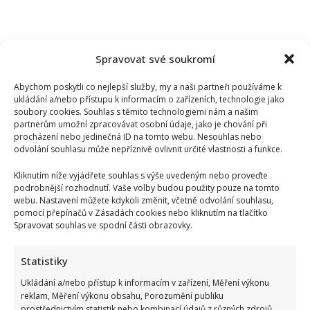
Spravovat své soukromí
Abychom poskytli co nejlepší služby, my a naši partneři používáme k
ukládání a/nebo přístupu k informacím o zařízeních, technologie jako
soubory cookies. Souhlas s těmito technologiemi nám a našim
partnerům umožní zpracovávat osobní údaje, jako je chování při
procházení nebo jedinečná ID na tomto webu. Nesouhlas nebo
odvolání souhlasu může nepříznivě ovlivnit určité vlastnosti a funkce.
Kliknutím níže vyjádřete souhlas s výše uvedeným nebo proveďte
podrobnější rozhodnutí. Vaše volby budou použity pouze na tomto
webu. Nastavení můžete kdykoli změnit, včetně odvolání souhlasu,
pomocí přepínačů v Zásadách cookies nebo kliknutím na tlačítko
Spravovat souhlas ve spodní části obrazovky.
Václav Klaus se v televizi zastal Ruska: Jeho obhajoba a
kritika moderátorky rozdělila společnost
Statistiky
Ukládání a/nebo přístup k informacím v zařízení, Měření výkonu
reklam, Měření výkonu obsahu, Porozumění publiku
prostřednictvím statistik nebo kombinací údajů z různých zdrojů.