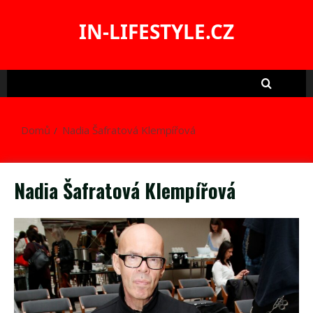
Skip
to
IN-LIFESTYLE.CZ
content
Domů
Nadia Šafratová Klempířová
Nadia Šafratová Klempířová