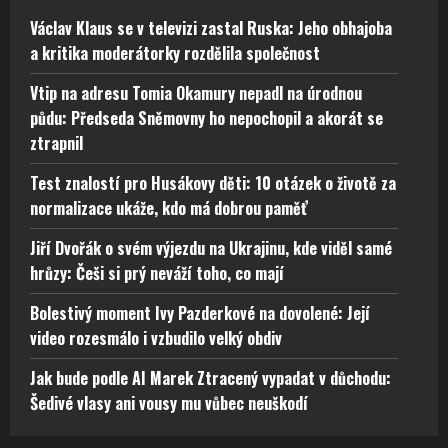
Václav Klaus se v televizi zastal Ruska: Jeho obhajoba
a kritika moderátorky rozdělila společnost
Vtip na adresu Tomia Okamury nepadl na úrodnou
půdu: Předseda Sněmovny ho nepochopil a akorát se
ztrapnil
Test znalostí pro Husákovy děti: 10 otázek o životě za
normalizace ukáže, kdo má dobrou paměť
Jiří Dvořák o svém výjezdu na Ukrajinu, kde viděl samé
hrůzy: Češi si prý neváží toho, co mají
Bolestivý moment Ivy Pazderkové na dovolené: Její
video rozesmálo i vzbudilo velký obdiv
Jak bude podle AI Marek Ztracený vypadat v důchodu:
Šedivé vlasy ani vousy mu vůbec neuškodí