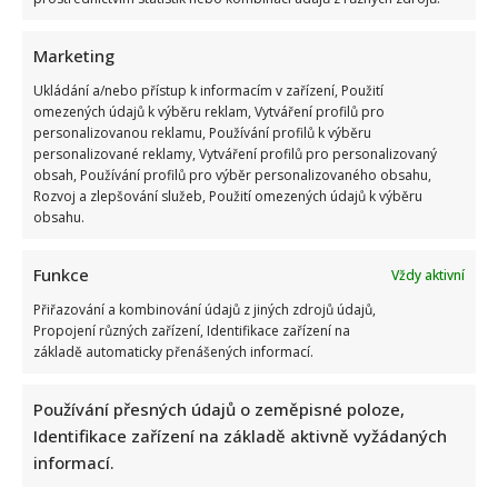
Marketing
Ukládání a/nebo přístup k informacím v zařízení, Použití
omezených údajů k výběru reklam, Vytváření profilů pro
Vtip na adresu Tomia Okamury nepadl na úrodnou půdu:
personalizovanou reklamu, Používání profilů k výběru
Předseda Sněmovny ho nepochopil a akorát se ztrapnil
personalizované reklamy, Vytváření profilů pro personalizovaný
obsah, Používání profilů pro výběr personalizovaného obsahu,
Rozvoj a zlepšování služeb, Použití omezených údajů k výběru
obsahu.
Funkce
Vždy aktivní
Přiřazování a kombinování údajů z jiných zdrojů údajů,
Propojení různých zařízení, Identifikace zařízení na
Test znalostí pro Husákovy děti: 10 otázek o životě za
základě automaticky přenášených informací.
normalizace ukáže, kdo má dobrou paměť
Používání přesných údajů o zeměpisné poloze,
Identifikace zařízení na základě aktivně vyžádaných
informací.