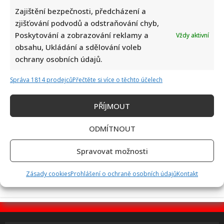
Zajištění bezpečnosti, předcházení a
zjišťování podvodů a odstraňování chyb,
Poskytování a zobrazování reklamy a
Vždy aktivní
Jiří Dvořák o svém výjezdu na Ukrajinu, kde viděl samé hrůzy:
obsahu, Ukládání a sdělování voleb
Češi si prý neváží toho, co mají
ochrany osobních údajů.
Správa 1814 prodejců
Přečtěte si více o těchto účelech
PŘÍJMOUT
ODMÍTNOUT
Bolestivý moment Ivy Pazderkové na dovolené: Její video
rozesmálo i vzbudilo velký obdiv
Spravovat možnosti
Zásady cookies
Prohlášení o ochraně osobních údajů
Kontakt