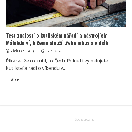
Test znalostí o kutilském nářadí a nástrojích:
Málokdo ví, k čemu slouží třeba inbus a vidiák
Richard Touš
6. 4. 2026
Říká se, že co kutil, to Čech. Pokud i vy milujete
kutilství a rádi o víkendu v...
Read
Více
more
about
Test
znalostí
o
kutilském
nářadí
a
nástrojích:
Málokdo
ví,
k