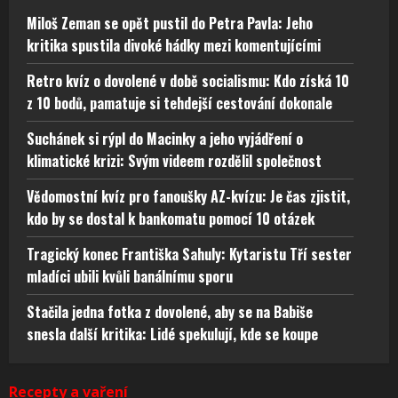
Miloš Zeman se opět pustil do Petra Pavla: Jeho
kritika spustila divoké hádky mezi komentujícími
Retro kvíz o dovolené v době socialismu: Kdo získá 10
z 10 bodů, pamatuje si tehdejší cestování dokonale
Suchánek si rýpl do Macinky a jeho vyjádření o
klimatické krizi: Svým videem rozdělil společnost
Vědomostní kvíz pro fanoušky AZ-kvízu: Je čas zjistit,
kdo by se dostal k bankomatu pomocí 10 otázek
Tragický konec Františka Sahuly: Kytaristu Tří sester
mladíci ubili kvůli banálnímu sporu
Stačila jedna fotka z dovolené, aby se na Babiše
snesla další kritika: Lidé spekulují, kde se koupe
Recepty a vaření