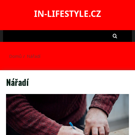
Skip
to
IN-LIFESTYLE.CZ
content
Domů
Nářadí
Nářadí