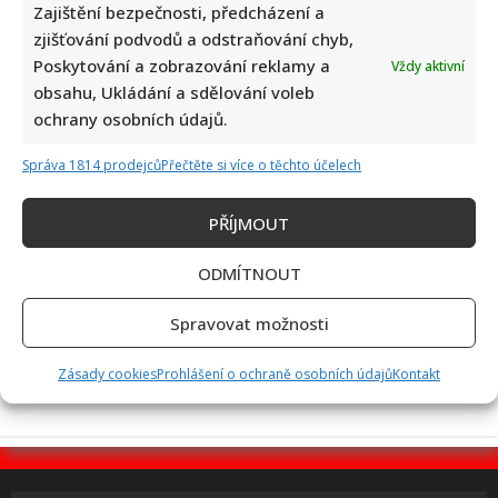
Zajištění bezpečnosti, předcházení a
zjišťování podvodů a odstraňování chyb,
Poskytování a zobrazování reklamy a
Vždy aktivní
Vědomostní kvíz pro fanoušky AZ-kvízu: Je čas zjistit, kdo
obsahu, Ukládání a sdělování voleb
by se dostal k bankomatu pomocí 10 otázek
ochrany osobních údajů.
Správa 1814 prodejců
Přečtěte si více o těchto účelech
PŘÍJMOUT
ODMÍTNOUT
Tragický konec Františka Sahuly: Kytaristu Tří sester
Spravovat možnosti
mladíci ubili kvůli banálnímu sporu
Zásady cookies
Prohlášení o ochraně osobních údajů
Kontakt