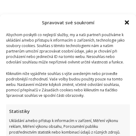
Spravovat své soukromí
Abychom poskytli co nejlepší služby, my a naši partneři používáme k
ukládání a/nebo přístupu k informacím o zařízeních, technologie jako
soubory cookies. Souhlas s těmito technologiemi nám a našim
partnerům umožní zpracovávat osobní údaje, jako je chování při
procházení nebo jedinečná ID na tomto webu. Nesouhlas nebo
odvolání souhlasu může nepříznivě ovlivnit určité vlastnosti a funkce.
Kliknutím níže vyjádřete souhlas s výše uvedeným nebo proveďte
podrobnější rozhodnutí. Vaše volby budou použity pouze na tomto
webu. Nastavení můžete kdykoli změnit, včetně odvolání souhlasu,
pomocí přepínačů v Zásadách cookies nebo kliknutím na tlačítko
Spravovat souhlas ve spodní části obrazovky.
Miloš Zeman se opět pustil do Petra Pavla: Jeho kritika
spustila divoké hádky mezi komentujícími
Statistiky
Ukládání a/nebo přístup k informacím v zařízení, Měření výkonu
reklam, Měření výkonu obsahu, Porozumění publiku
prostřednictvím statistik nebo kombinací údajů z různých zdrojů.