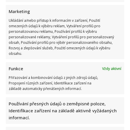
Marketing
Ukládání a/nebo přístup k informacím v zařízení, Použití
omezených údajů k výběru reklam, Vytváření profilů pro
Retro kvíz o dovolené v době socialismu: Kdo získá 10 z 10
personalizovanou reklamu, Používání profilů k výběru
personalizované reklamy, Vytváření profilů pro personalizovaný
bodů, pamatuje si tehdejší cestování dokonale
obsah, Používání profilů pro výběr personalizovaného obsahu,
Rozvoj a zlepšování služeb, Použití omezených údajů k výběru
obsahu.
Funkce
Vždy aktivní
Přiřazování a kombinování údajů z jiných zdrojů údajů,
Propojení různých zařízení, Identifikace zařízení na
základě automaticky přenášených informací.
Suchánek si rýpl do Macinky a jeho vyjádření o klimatické
krizi: Svým videem rozdělil společnost
Používání přesných údajů o zeměpisné poloze,
Identifikace zařízení na základě aktivně vyžádaných
informací.