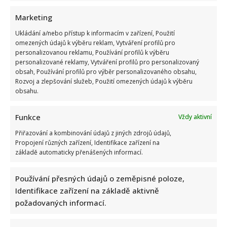
Marketing
Ukládání a/nebo přístup k informacím v zařízení, Použití
omezených údajů k výběru reklam, Vytváření profilů pro
personalizovanou reklamu, Používání profilů k výběru
personalizované reklamy, Vytváření profilů pro personalizovaný
Marek Ztracený zrušil velkolepé finále svého koncertu na
obsah, Používání profilů pro výběr personalizovaného obsahu,
Letné
Rozvoj a zlepšování služeb, Použití omezených údajů k výběru
obsahu.
Funkce
Vždy aktivní
Přiřazování a kombinování údajů z jiných zdrojů údajů,
Propojení různých zařízení, Identifikace zařízení na
základě automaticky přenášených informací.
Test znalostí o československých pohádkách: Bez chyby
Používání přesných údajů o zeměpisné poloze,
projde málokdo, pamětníci by ale měli dát alespoň 8/10
Identifikace zařízení na základě aktivně
požadovaných informací.