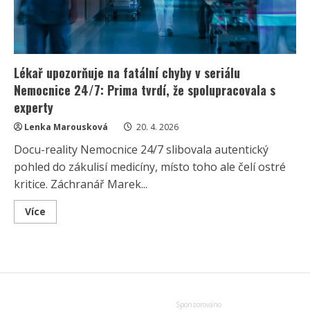
Lékař upozorňuje na fatální chyby v seriálu
Nemocnice 24/7: Prima tvrdí, že spolupracovala s
experty
Lenka Marousková
20. 4. 2026
Docu-reality Nemocnice 24/7 slibovala autentický
pohled do zákulisí medicíny, místo toho ale čelí ostré
kritice. Záchranář Marek...
Read
Více
more
about
Lékař
upozorňuje
na
fatální
chyby
v
seriálu
Nemocnice