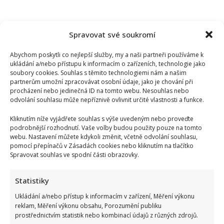
Spravovat své soukromí
Abychom poskytli co nejlepší služby, my a naši partneři používáme k
ukládání a/nebo přístupu k informacím o zařízeních, technologie jako
soubory cookies. Souhlas s těmito technologiemi nám a našim
partnerům umožní zpracovávat osobní údaje, jako je chování při
procházení nebo jedinečná ID na tomto webu. Nesouhlas nebo
odvolání souhlasu může nepříznivě ovlivnit určité vlastnosti a funkce.
Kliknutím níže vyjádřete souhlas s výše uvedeným nebo proveďte
podrobnější rozhodnutí. Vaše volby budou použity pouze na tomto
webu. Nastavení můžete kdykoli změnit, včetně odvolání souhlasu,
pomocí přepínačů v Zásadách cookies nebo kliknutím na tlačítko
Spravovat souhlas ve spodní části obrazovky.
Statistiky
Kristýna Leichtová se zastala kojení na veřejnosti pomocí
Ukládání a/nebo přístup k informacím v zařízení, Měření výkonu
kontroverzní fotky: Bude prý bojovat celý týden
reklam, Měření výkonu obsahu, Porozumění publiku
prostřednictvím statistik nebo kombinací údajů z různých zdrojů.