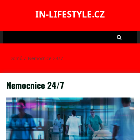
Skip
to
IN-LIFESTYLE.CZ
content
Domů
Nemocnice 24/7
Nemocnice 24/7