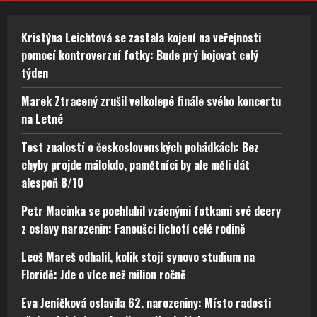
Kristýna Leichtová se zastala kojení na veřejnosti
pomocí kontroverzní fotky: Bude prý bojovat celý
týden
Marek Ztracený zrušil velkolepé finále svého koncertu
na Letné
Test znalostí o československých pohádkách: Bez
chyby projde málokdo, pamětníci by ale měli dát
alespoň 8/10
Petr Macinka se pochlubil vzácnými fotkami své dcery
z oslavy narozenin: Fanoušci lichotí celé rodině
Leoš Mareš odhalil, kolik stojí synovo studium na
Floridě: Jde o více než milion ročně
Eva Jeníčková oslavila 62. narozeniny: Místo radosti