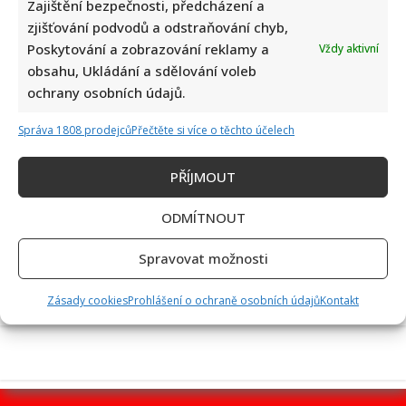
Zajištění bezpečnosti, předcházení a
zjišťování podvodů a odstraňování chyb,
Poskytování a zobrazování reklamy a
Vždy aktivní
obsahu, Ukládání a sdělování voleb
Petr Macinka se pochlubil vzácnými fotkami své dcery z
ochrany osobních údajů.
oslavy narozenin: Fanoušci lichotí celé rodině
Správa 1808 prodejců
Přečtěte si více o těchto účelech
PŘÍJMOUT
ODMÍTNOUT
Spravovat možnosti
Leoš Mareš odhalil, kolik stojí synovo studium na Floridě:
Jde o více než milion ročně
Zásady cookies
Prohlášení o ochraně osobních údajů
Kontakt