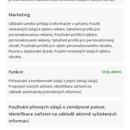
Marketing
Ukládání a/nebo přístup k informacím v zařízení, Použití
omezených údajů k výběru reklam, Vytváření profilů pro
Vtip na adresu Tomia Okamury nepadl na úrodnou půdu:
personalizovanou reklamu, Používání profilů k výběru
Předseda Sněmovny ho nepochopil a akorát se ztrapnil
personalizované reklamy, Vytváření profilů pro personalizovaný
obsah, Používání profilů pro výběr personalizovaného obsahu,
Rozvoj a zlepšování služeb, Použití omezených údajů k výběru
obsahu.
Funkce
Vždy aktivní
Přiřazování a kombinování údajů z jiných zdrojů údajů,
Propojení různých zařízení, Identifikace zařízení na
Test znalostí pro Husákovy děti: 10 otázek o životě za
základě automaticky přenášených informací.
normalizace ukáže, kdo má dobrou paměť
Používání přesných údajů o zeměpisné poloze,
Identifikace zařízení na základě aktivně vyžádaných
informací.