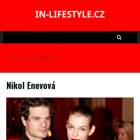
Skip
to
IN-LIFESTYLE.CZ
content
Domů
Nikol Enevová
Nikol Enevová