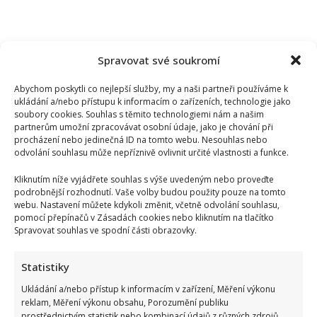
Spravovat své soukromí
Abychom poskytli co nejlepší služby, my a naši partneři používáme k
ukládání a/nebo přístupu k informacím o zařízeních, technologie jako
soubory cookies. Souhlas s těmito technologiemi nám a našim
partnerům umožní zpracovávat osobní údaje, jako je chování při
procházení nebo jedinečná ID na tomto webu. Nesouhlas nebo
odvolání souhlasu může nepříznivě ovlivnit určité vlastnosti a funkce.
Kliknutím níže vyjádřete souhlas s výše uvedeným nebo proveďte
podrobnější rozhodnutí. Vaše volby budou použity pouze na tomto
webu. Nastavení můžete kdykoli změnit, včetně odvolání souhlasu,
pomocí přepínačů v Zásadách cookies nebo kliknutím na tlačítko
Spravovat souhlas ve spodní části obrazovky.
Václav Klaus se v televizi zastal Ruska: Jeho obhajoba a
kritika moderátorky rozdělila společnost
Statistiky
Ukládání a/nebo přístup k informacím v zařízení, Měření výkonu
reklam, Měření výkonu obsahu, Porozumění publiku
prostřednictvím statistik nebo kombinací údajů z různých zdrojů.