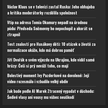
Václav Klaus se v televizi zastal Ruska: Jeho obhajoba
a kritika moderátorky rozdělila společnost
Vtip na adresu Tomia Okamury nepadl na úrodnou
půdu: Předseda Sněmovny ho nepochopil a akorát se
ztrapnil
Test znalostí pro Husákovy děti: 10 otázek o životě za
normalizace ukáže, kdo má dobrou paměť
Jiří Dvořák o svém výjezdu na Ukrajinu, kde viděl samé
hrůzy: Češi si prý neváží toho, co mají
Bolestivý moment Ivy Pazderkové na dovolené: Její
video rozesmálo i vzbudilo velký obdiv
Jak bude podle AI Marek Ztracený vypadat v důchodu:
Šedivé vlasy ani vousy mu vůbec neuškodí