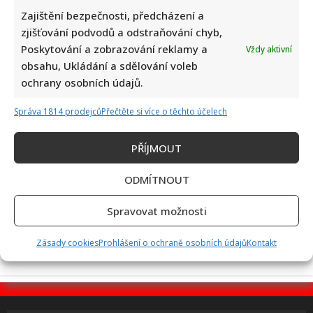
Zajištění bezpečnosti, předcházení a
zjišťování podvodů a odstraňování chyb,
Poskytování a zobrazování reklamy a
Vždy aktivní
Jiří Dvořák o svém výjezdu na Ukrajinu, kde viděl samé hrůzy:
obsahu, Ukládání a sdělování voleb
Češi si prý neváží toho, co mají
ochrany osobních údajů.
Správa 1814 prodejců
Přečtěte si více o těchto účelech
PŘÍJMOUT
ODMÍTNOUT
Bolestivý moment Ivy Pazderkové na dovolené: Její video
rozesmálo i vzbudilo velký obdiv
Spravovat možnosti
Zásady cookies
Prohlášení o ochraně osobních údajů
Kontakt