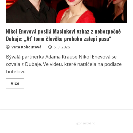
Nikol Enevová posílá Macinkovi vzkaz z nebezpečné
Dubaje: „Ať tomu člověku proboha zalepí pusu“
Iveta Kohoutová
5. 3. 2026
Bývalá partnerka Adama Krause Nikol Enevová se
ozvala z Dubaje. Ve videu, které natáčela na podlaze
hotelové...
Read
Více
more
about
Nikol
Enevová
posílá
Macinkovi
vzkaz
z
nebezpečné
Dubaje:
„Ať
tomu