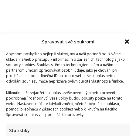
Spravovat své soukromí
Abychom poskytli co nejlepší služby, my a naši partneři používáme k
ukládání a/nebo přístupu k informacím o zařízeních, technologie jako
soubory cookies. Souhlas s těmito technologiemi nám a našim
partnerům umožní zpracovávat osobní údaje, jako je chování při
procházení nebo jedinečná ID na tomto webu. Nesouhlas nebo
odvolání souhlasu může nepříznivě ovlivnit určité vlastnosti a funkce.
Kliknutím níže vyjádřete souhlas s výše uvedeným nebo proveďte
podrobnější rozhodnutí. Vaše volby budou použity pouze na tomto
webu. Nastavení můžete kdykoli změnit, včetně odvolání souhlasu,
Kristýna Leichtová se zastala kojení na veřejnosti pomocí
pomocí přepínačů v Zásadách cookies nebo kliknutím na tlačítko
kontroverzní fotky: Bude prý bojovat celý týden
Spravovat souhlas ve spodní části obrazovky.
Statistiky