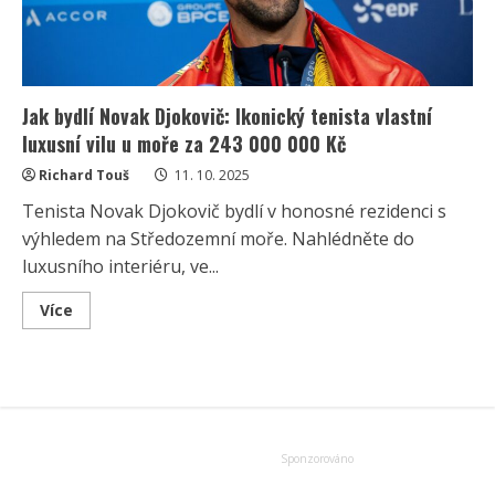
Jak bydlí Novak Djokovič: Ikonický tenista vlastní
luxusní vilu u moře za 243 000 000 Kč
Richard Touš
11. 10. 2025
Tenista Novak Djokovič bydlí v honosné rezidenci s
výhledem na Středozemní moře. Nahlédněte do
luxusního interiéru, ve...
Read
Více
more
about
Jak
bydlí
Novak
Djokovič:
Ikonický
tenista
vlastní
luxusní
vilu
u