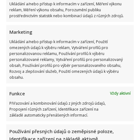
Ukládání a/nebo přístup k informacím v zařízení, Měření výkonu
reklam, Měření výkonu obsahu, Porozumění publiku
prostřednictvím statistik nebo kombinací údajů z různých zdrojů.
Marketing
Marek Ztracený zrušil velkolepé finále svého koncertu na
Letné
Ukládání a/nebo přístup k informacím v zařízení, Použití
omezených údajů k výběru reklam, Vytváření profilů pro
personalizovanou reklamu, Používání profilů k výběru
personalizované reklamy, Vytváření profilů pro personalizovaný
obsah, Používání profilů pro výběr personalizovaného obsahu,
Rozvoj a zlepšování služeb, Použití omezených údajů k výběru
obsahu.
Funkce
Vždy aktivní
Test znalostí o československých pohádkách: Bez chyby
Přiřazování a kombinování údajů z jiných zdrojů údajů,
projde málokdo, pamětníci by ale měli dát alespoň 8/10
Propojení různých zařízení, Identifikace zařízení na
základě automaticky přenášených informací.
Používání přesných údajů o zeměpisné poloze,
Identifikace zařízení na základě aktivně