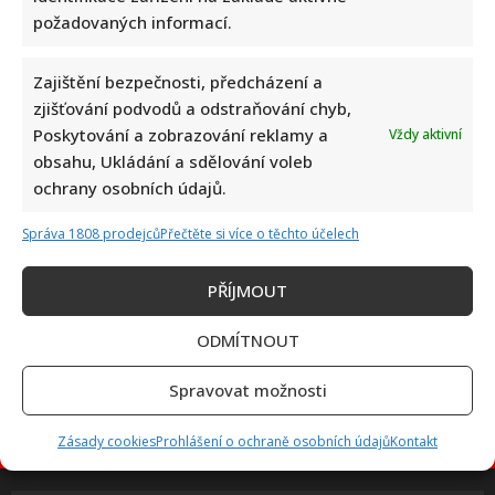
požadovaných informací.
Petr Macinka se pochlubil vzácnými fotkami své dcery z
Zajištění bezpečnosti, předcházení a
oslavy narozenin: Fanoušci lichotí celé rodině
zjišťování podvodů a odstraňování chyb,
Poskytování a zobrazování reklamy a
Vždy aktivní
obsahu, Ukládání a sdělování voleb
ochrany osobních údajů.
Správa 1808 prodejců
Přečtěte si více o těchto účelech
PŘÍJMOUT
Leoš Mareš odhalil, kolik stojí synovo studium na Floridě:
Jde o více než milion ročně
ODMÍTNOUT
Spravovat možnosti
Zásady cookies
Prohlášení o ochraně osobních údajů
Kontakt