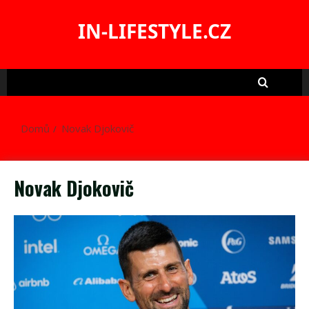
Skip
to
IN-LIFESTYLE.CZ
content
Domů
Novak Djokovič
Novak Djokovič