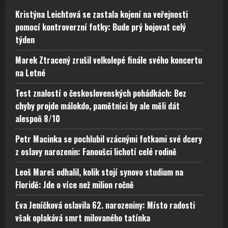
Kristýna Leichtová se zastala kojení na veřejnosti
pomocí kontroverzní fotky: Bude prý bojovat celý
týden
Marek Ztracený zrušil velkolepé finále svého koncertu
na Letné
Test znalostí o československých pohádkách: Bez
chyby projde málokdo, pamětníci by ale měli dát
alespoň 8/10
Petr Macinka se pochlubil vzácnými fotkami své dcery
z oslavy narozenin: Fanoušci lichotí celé rodině
Leoš Mareš odhalil, kolik stojí synovo studium na
Floridě: Jde o více než milion ročně
Eva Jeníčková oslavila 62. narozeniny: Místo radosti
však oplakává smrt milovaného tatínka