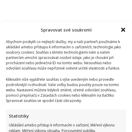
Spravovat své soukromí
Abychom poskytli co nejlepší služby, my a naši partneři používáme k
ukládání a/nebo přístupu k informacím o zařízeních, technologie jako
soubory cookies. Souhlas s těmito technologiemi nám a našim
partnerům umožní zpracovávat osobní údaje, jako je chování při
procházení nebo jedinečná ID na tomto webu. Nesouhlas nebo
odvolání souhlasu může nepříznivě ovlivnit určité vlastnosti a funkce.
Kliknutím níže vyjádřete souhlas s výše uvedeným nebo proveďte
podrobnější rozhodnutí. Vaše volby budou použity pouze na tomto
webu. Nastavení můžete kdykoli změnit, včetně odvolání souhlasu,
pomocí přepínačů v Zásadách cookies nebo kliknutím na tlačítko
Spravovat souhlas ve spodní části obrazovky.
Václav Klaus se v televizi zastal Ruska: Jeho obhajoba a
Statistiky
kritika moderátorky rozdělila společnost
Ukládání a/nebo přístup k informacím v zařízení, Měření výkonu
reklam, Měření výkonu obsahu, Porozumění publiku