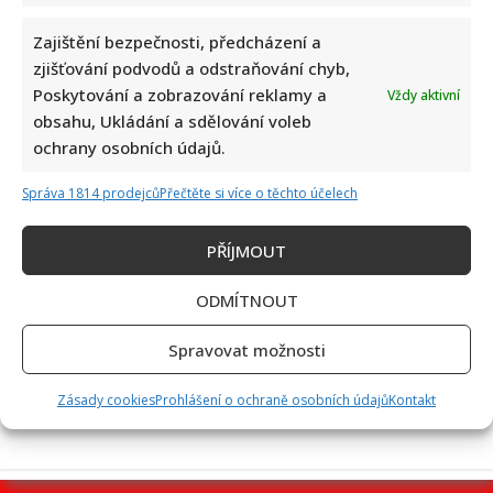
Zajištění bezpečnosti, předcházení a
zjišťování podvodů a odstraňování chyb,
Poskytování a zobrazování reklamy a
Vždy aktivní
Jiří Dvořák o svém výjezdu na Ukrajinu, kde viděl samé hrůzy:
obsahu, Ukládání a sdělování voleb
Češi si prý neváží toho, co mají
ochrany osobních údajů.
Správa 1814 prodejců
Přečtěte si více o těchto účelech
PŘÍJMOUT
ODMÍTNOUT
Bolestivý moment Ivy Pazderkové na dovolené: Její video
Spravovat možnosti
rozesmálo i vzbudilo velký obdiv
Zásady cookies
Prohlášení o ochraně osobních údajů
Kontakt