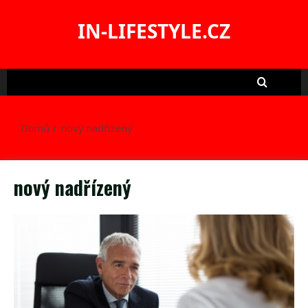
Skip
to
IN-LIFESTYLE.CZ
content
Domů
nový nadřízený
nový nadřízený