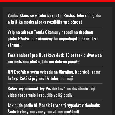
Václav Klaus se v televizi zastal Ruska: Jeho obhajoba
a kritika moderátorky rozdělila společnost
Vtip na adresu Tomia Okamury nepadl na úrodnou
půdu: Předseda Sněmovny ho nepochopil a akorát se
ztrapnil
Test znalostí pro Husákovy děti: 10 otázek o životě za
normalizace ukáže, kdo má dobrou paměť
Jiří Dvořák o svém výjezdu na Ukrajinu, kde viděl samé
hrůzy: Češi si prý neváží toho, co mají
Bolestivý moment Ivy Pazderkové na dovolené: Její
video rozesmálo i vzbudilo velký obdiv
Jak bude podle AI Marek Ztracený vypadat v důchodu:
Šedivé vlasy ani vousy mu vůbec neuškodí