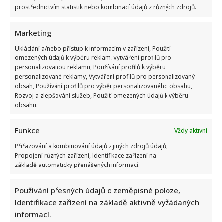
prostřednictvím statistik nebo kombinací údajů z různých zdrojů.
Marketing
Ukládání a/nebo přístup k informacím v zařízení, Použití
omezených údajů k výběru reklam, Vytváření profilů pro
personalizovanou reklamu, Používání profilů k výběru
Vtip na adresu Tomia Okamury nepadl na úrodnou půdu:
personalizované reklamy, Vytváření profilů pro personalizovaný
Předseda Sněmovny ho nepochopil a akorát se ztrapnil
obsah, Používání profilů pro výběr personalizovaného obsahu,
Rozvoj a zlepšování služeb, Použití omezených údajů k výběru
obsahu.
Funkce
Vždy aktivní
Přiřazování a kombinování údajů z jiných zdrojů údajů,
Propojení různých zařízení, Identifikace zařízení na
základě automaticky přenášených informací.
Test znalostí pro Husákovy děti: 10 otázek o životě za
normalizace ukáže, kdo má dobrou paměť
Používání přesných údajů o zeměpisné poloze,
Identifikace zařízení na základě aktivně vyžádaných
informací.