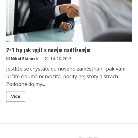
2+1 tip jak vyjít s novým nadřízeným
Nikol Bláhová
14. 10. 2015
Jestliže se chystáte do nového zaměstnání, pak vámi
určitě cloumá nervozita, pocity nejistoty a strach.
Podobné dojmy...
Read
Více
more
about
2+1
tip
jak
vyjít
s
novým
nadřízeným