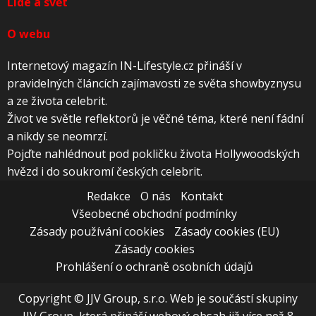
Lidé a svět
O webu
Internetový magazín IN-Lifestyle.cz přináší v
pravidelných článcích zajímavosti ze světa showbyznysu
a ze života celebrit.
Život ve světle reflektorů je věčné téma, které není fádní
a nikdy se neomrzí.
Pojďte nahlédnout pod pokličku života Hollywoodských
hvězd i do soukromí českých celebrit.
Redakce
O nás
Kontakt
Všeobecné obchodní podmínky
Zásady používání cookies
Zásady cookies (EU)
Zásady cookies
Prohlášení o ochraně osobních údajů
Copyright © JJV Group, s.r.o. Web je součástí skupiny
JJV Group, která přináší webový obsah již více než 8