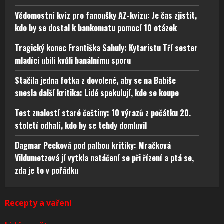
Vědomostní kvíz pro fanoušky AZ-kvízu: Je čas zjistit,
kdo by se dostal k bankomatu pomocí 10 otázek
Tragický konec Františka Sahuly: Kytaristu Tří sester
mladíci ubili kvůli banálnímu sporu
Stačila jedna fotka z dovolené, aby se na Babiše
snesla další kritika: Lidé spekulují, kde se koupe
Test znalostí staré češtiny: 10 výrazů z počátku 20.
století odhalí, kdo by se tehdy domluvil
Dagmar Pecková pod palbou kritiky: Mračková
Vildumetzová jí vytkla natáčení se při řízení a ptá se,
zda je to v pořádku
Recepty a vaření