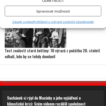
Stačila jedna fotka z dovolené, aby se na Babiše snesla další
ODMÍTNOUT
kritika: Lidé spekulují, kde se koupe
Spravovat možnosti
Zásady cookies
Prohlášení o ochraně osobních údajů
Kontakt
Test znalostí staré češtiny: 10 výrazů z počátku 20. století
odhalí, kdo by se tehdy domluvil
Suchánek si rýpl do Macinky a jeho vyjádření o
klimatické krizi: Svým videem rozdělil společnost