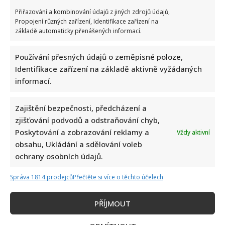
Přiřazování a kombinování údajů z jiných zdrojů údajů,
Vědomostní kvíz pro fanoušky AZ-kvízu: Je čas zjistit, kdo
Propojení různých zařízení, Identifikace zařízení na
by se dostal k bankomatu pomocí 10 otázek
základě automaticky přenášených informací.
Používání přesných údajů o zeměpisné poloze,
Identifikace zařízení na základě aktivně vyžádaných
informací.
Zajištění bezpečnosti, předcházení a
Tragický konec Františka Sahuly: Kytaristu Tří sester
zjišťování podvodů a odstraňování chyb,
mladíci ubili kvůli banálnímu sporu
Poskytování a zobrazování reklamy a
Vždy aktivní
obsahu, Ukládání a sdělování voleb
ochrany osobních údajů.
Správa 1814 prodejců
Přečtěte si více o těchto účelech
PŘÍJMOUT