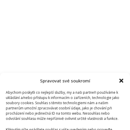
Spravovat své soukromí
Abychom poskytli co nejlepší služby, my a naši partneři používáme k
ukládání a/nebo přístupu k informacím o zařízeních, technologie jako
soubory cookies. Souhlas s těmito technologiemi nám a našim
partnerům umožní zpracovávat osobní údaje, jako je chování při
procházení nebo jedinečná ID na tomto webu. Nesouhlas nebo
odvolání souhlasu může nepříznivě ovlivnit určité vlastnosti a funkce.
Kliknutím níže vyjádřete souhlas s výše uvedeným nebo proveďte