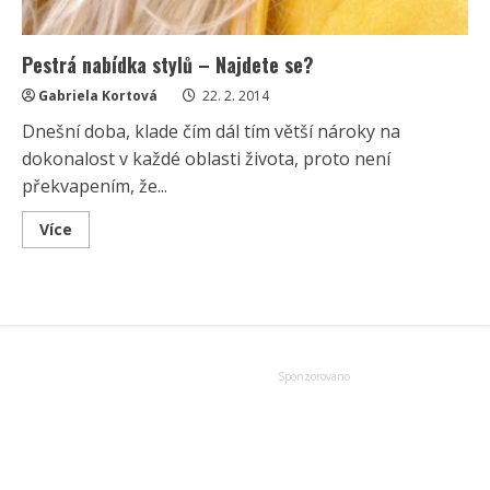
Pestrá nabídka stylů – Najdete se?
Gabriela Kortová
22. 2. 2014
Dnešní doba, klade čím dál tím větší nároky na
dokonalost v každé oblasti života, proto není
překvapením, že...
Read
Více
more
about
Pestrá
nabídka
stylů
–
Najdete
se?