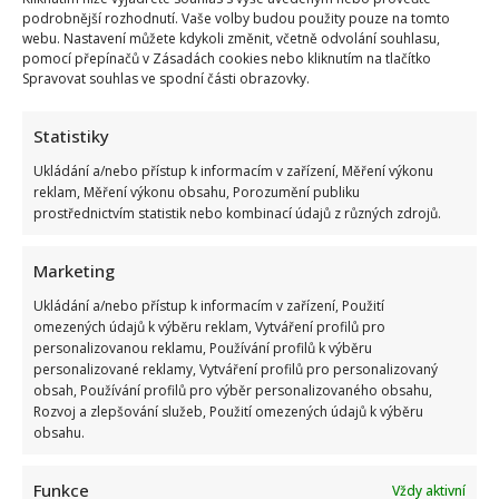
podrobnější rozhodnutí. Vaše volby budou použity pouze na tomto
webu. Nastavení můžete kdykoli změnit, včetně odvolání souhlasu,
pomocí přepínačů v Zásadách cookies nebo kliknutím na tlačítko
Spravovat souhlas ve spodní části obrazovky.
Statistiky
Ukládání a/nebo přístup k informacím v zařízení, Měření výkonu
reklam, Měření výkonu obsahu, Porozumění publiku
prostřednictvím statistik nebo kombinací údajů z různých zdrojů.
Marketing
Suchánek si rýpl do Macinky a jeho vyjádření o klimatické
Ukládání a/nebo přístup k informacím v zařízení, Použití
omezených údajů k výběru reklam, Vytváření profilů pro
krizi: Svým videem rozdělil společnost
personalizovanou reklamu, Používání profilů k výběru
personalizované reklamy, Vytváření profilů pro personalizovaný
obsah, Používání profilů pro výběr personalizovaného obsahu,
Rozvoj a zlepšování služeb, Použití omezených údajů k výběru
obsahu.
Funkce
Vždy aktivní