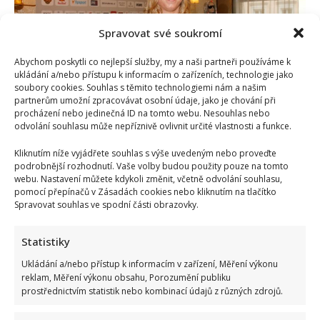
comeback.
Její
zveřejněné
Spravovat své soukromí
video
potěšilo
fanoušky
Abychom poskytli co nejlepší služby, my a naši partneři používáme k
ukládání a/nebo přístupu k informacím o zařízeních, technologie jako
soubory cookies. Souhlas s těmito technologiemi nám a našim
partnerům umožní zpracovávat osobní údaje, jako je chování při
procházení nebo jedinečná ID na tomto webu. Nesouhlas nebo
odvolání souhlasu může nepříznivě ovlivnit určité vlastnosti a funkce.
Kliknutím níže vyjádřete souhlas s výše uvedeným nebo proveďte
Ester Ledecká přes sociální sítě bojuje o možnost
podrobnější rozhodnutí. Vaše volby budou použity pouze na tomto
webu. Nastavení můžete kdykoli změnit, včetně odvolání souhlasu,
znovu závodit v obou jejích sportech na příští
pomocí přepínačů v Zásadách cookies nebo kliknutím na tlačítko
olympiádě
Spravovat souhlas ve spodní části obrazovky.
Lenka Marousková
21. 1. 2025
Statistiky
Ester Ledecká je pro spoustu sportovních fanoušků
fenomén a nutno dodat, že zaslouženě. Ester bojuje,
Ukládání a/nebo přístup k informacím v zařízení, Měření výkonu
reklam, Měření výkonu obsahu, Porozumění publiku
aby mohla...
prostřednictvím statistik nebo kombinací údajů z různých zdrojů.
Read
Více
more