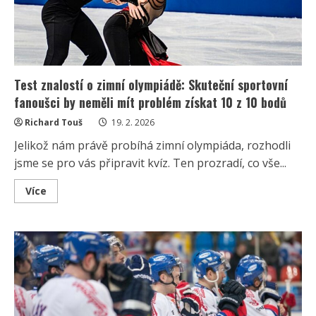
Test znalostí o zimní olympiádě: Skuteční sportovní
fanoušci by neměli mít problém získat 10 z 10 bodů
Richard Touš
19. 2. 2026
Jelikož nám právě probíhá zimní olympiáda, rozhodli
jsme se pro vás připravit kvíz. Ten prozradí, co vše...
Read
Více
more
about
Test
znalostí
o
zimní
olympiádě:
Skuteční
sportovní
fanoušci
by
neměli