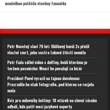
manželkou potěšila všechny fanoušky
Petr Novotný slaví 79 let: Oblíbený bavič 2x přežil
vlastní smrt, jeho sestra takové štěstí neměla
Petr Fiala sdílel video s delfíny, kvůli kterému je
terčem posměchu: Mnozí ho považují za bizár
Prezident Pavel vyrazil na tajnou dovolenou:
Prozradila ho však fotografie, pod kterou se rozjela
mela
Kvíz pro milovníky češtiny: 10 otázek na slovní zásobu
odhalí, kdo patří mezi jazykové experty