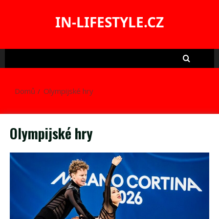
Skip
to
IN-LIFESTYLE.CZ
content
Domů
Olympijské hry
Olympijské hry