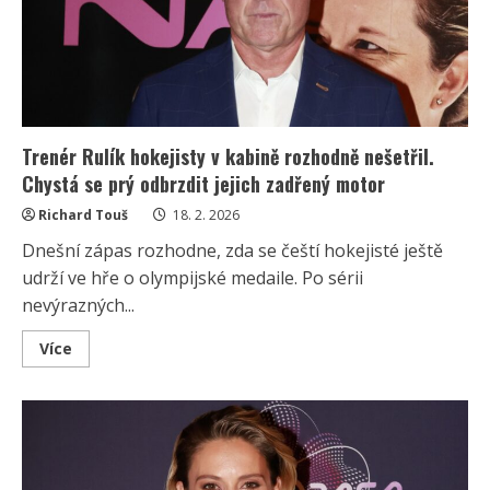
historii
českého
národního
týmu
pomocí
10
otázek
Trenér Rulík hokejisty v kabině rozhodně nešetřil.
Chystá se prý odbrzdit jejich zadřený motor
Richard Touš
18. 2. 2026
Dnešní zápas rozhodne, zda se čeští hokejisté ještě
udrží ve hře o olympijské medaile. Po sérii
nevýrazných...
Read
Více
more
about
Trenér
Rulík
hokejisty
v
kabině
rozhodně
nešetřil.