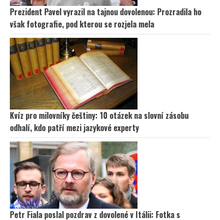
Prezident Pavel vyrazil na tajnou dovolenou: Prozradila ho
však fotografie, pod kterou se rozjela mela
Kvíz pro milovníky češtiny: 10 otázek na slovní zásobu
odhalí, kdo patří mezi jazykové experty
Petr Fiala poslal pozdrav z dovolené v Itálii: Fotka s