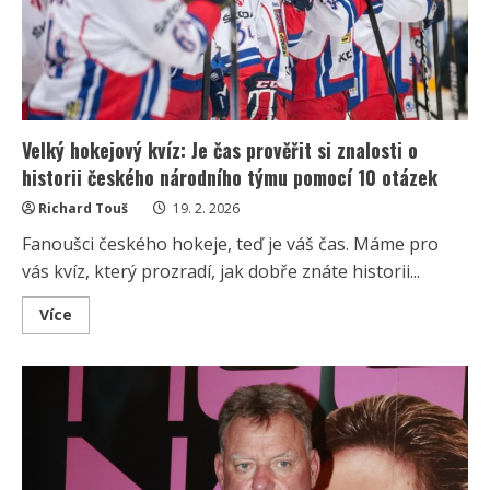
mít
problém
získat
10
z
10
bodů
Velký hokejový kvíz: Je čas prověřit si znalosti o
historii českého národního týmu pomocí 10 otázek
Richard Touš
19. 2. 2026
Fanoušci českého hokeje, teď je váš čas. Máme pro
vás kvíz, který prozradí, jak dobře znáte historii...
Read
Více
more
about
Velký
hokejový
kvíz:
Je
čas
prověřit
si
znalosti
o