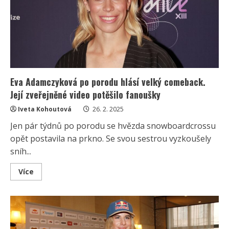
Chystá
se
prý
odbrzdit
jejich
zadřený
motor
Eva Adamczyková po porodu hlásí velký comeback.
Její zveřejněné video potěšilo fanoušky
Iveta Kohoutová
26. 2. 2025
Jen pár týdnů po porodu se hvězda snowboardcrossu
opět postavila na prkno. Se svou sestrou vyzkoušely
sníh...
Read
Více
more
about
Eva
Adamczyková
po
porodu
hlásí
velký