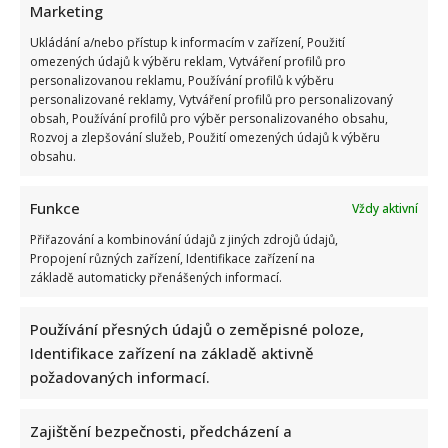
Marketing
about
Ester
Ledecká
Ukládání a/nebo přístup k informacím v zařízení, Použití
přes
omezených údajů k výběru reklam, Vytváření profilů pro
sociální
sítě
personalizovanou reklamu, Používání profilů k výběru
bojuje
personalizované reklamy, Vytváření profilů pro personalizovaný
o
obsah, Používání profilů pro výběr personalizovaného obsahu,
možnost
znovu
Rozvoj a zlepšování služeb, Použití omezených údajů k výběru
závodit
obsahu.
v
obou
jejích
sportech
Funkce
Vždy aktivní
na
příští
Přiřazování a kombinování údajů z jiných zdrojů údajů,
olympiádě
Propojení různých zařízení, Identifikace zařízení na
základě automaticky přenášených informací.
Používání přesných údajů o zeměpisné poloze,
Identifikace zařízení na základě aktivně
požadovaných informací.
Zajištění bezpečnosti, předcházení a