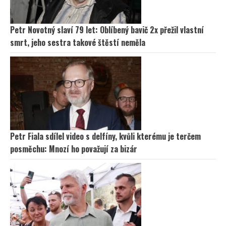
Petr Novotný slaví 79 let: Oblíbený bavič 2x přežil vlastní
smrt, jeho sestra takové štěstí neměla
Petr Fiala sdílel video s delfíny, kvůli kterému je terčem
posměchu: Mnozí ho považují za bizár