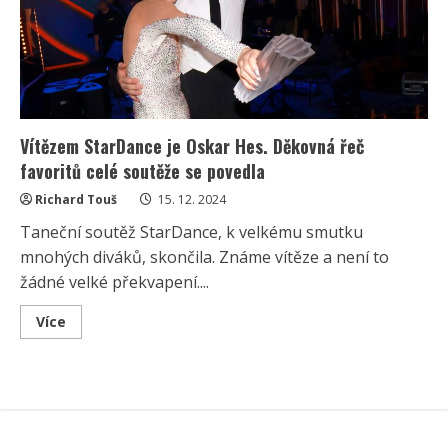
Vítězem StarDance je Oskar Hes. Děkovná řeč
favoritů celé soutěže se povedla
Richard Touš
15. 12. 2024
Taneční soutěž StarDance, k velkému smutku
mnohých diváků, skončila. Známe vítěze a není to
žádné velké překvapení....
Read
Více
more
about
Vítězem
StarDance
je
Oskar
Hes.
Děkovná
řeč