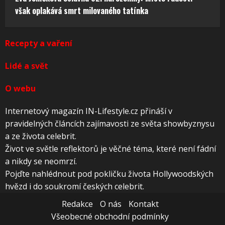
však oplakává smrt milovaného tatínka
Recepty a vaření
Lidé a svět
O webu
Internetový magazín IN-Lifestyle.cz přináší v
pravidelných článcích zajímavosti ze světa showbyznysu
a ze života celebrit.
Život ve světle reflektorů je věčné téma, které není fádní
a nikdy se neomrzí.
Pojďte nahlédnout pod pokličku života Hollywoodských
hvězd i do soukromí českých celebrit.
Redakce
O nás
Kontakt
Všeobecné obchodní podmínky