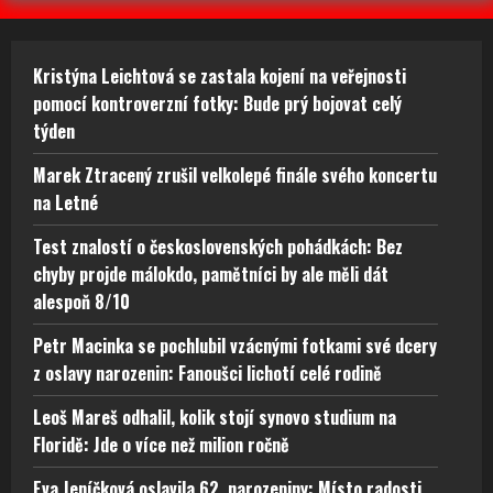
Kristýna Leichtová se zastala kojení na veřejnosti
pomocí kontroverzní fotky: Bude prý bojovat celý
týden
Marek Ztracený zrušil velkolepé finále svého koncertu
na Letné
Test znalostí o československých pohádkách: Bez
chyby projde málokdo, pamětníci by ale měli dát
alespoň 8/10
Petr Macinka se pochlubil vzácnými fotkami své dcery
z oslavy narozenin: Fanoušci lichotí celé rodině
Leoš Mareš odhalil, kolik stojí synovo studium na
Floridě: Jde o více než milion ročně
Eva Jeníčková oslavila 62. narozeniny: Místo radosti