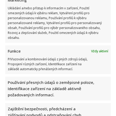
Marketing
Ukládání a/nebo přístup k informacím v zařízení, Použití
omezených údajů k výběru reklam, Vytváření profilů pro
personalizovanou reklamu, Používání profilů k výběru
personalizované reklamy, Vytváření profilů pro personalizovaný
obsah, Používání profilů pro výběr personalizovaného obsahu,
Rozvoj a zlepšování služeb, Použití omezených údajů k výběru
obsahu.
Marek Ztracený zrušil velkolepé finále svého koncertu na
Letné
Funkce
Vždy aktivní
Přiřazování a kombinování údajů z jiných zdrojů údajů,
Propojení různých zařízení, Identifikace zařízení na
základě automaticky přenášených informací.
Používání přesných údajů o zeměpisné poloze,
Identifikace zařízení na základě aktivně
Test znalostí o československých pohádkách: Bez chyby
požadovaných informací.
projde málokdo, pamětníci by ale měli dát alespoň 8/10
Zajištění bezpečnosti, předcházení a
zjišťování podvodů a odstraňování chyb,