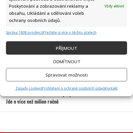
Poskytování a zobrazování reklamy a
Vždy aktivní
obsahu, Ukládání a sdělování voleb
ochrany osobních údajů.
Správa 1808 prodejců
Přečtěte si více o těchto účelech
Petr Macinka se pochlubil vzácnými fotkami své dcery z
oslavy narozenin: Fanoušci lichotí celé rodině
PŘÍJMOUT
ODMÍTNOUT
Spravovat možnosti
Zásady cookies
Prohlášení o ochraně osobních údajů
Kontakt
Leoš Mareš odhalil, kolik stojí synovo studium na Floridě:
Jde o více než milion ročně