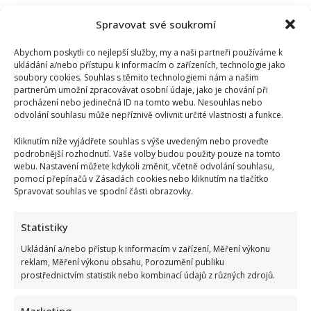
Spravovat své soukromí
Abychom poskytli co nejlepší služby, my a naši partneři používáme k
ukládání a/nebo přístupu k informacím o zařízeních, technologie jako
soubory cookies. Souhlas s těmito technologiemi nám a našim
partnerům umožní zpracovávat osobní údaje, jako je chování při
procházení nebo jedinečná ID na tomto webu. Nesouhlas nebo
odvolání souhlasu může nepříznivě ovlivnit určité vlastnosti a funkce.
Kliknutím níže vyjádřete souhlas s výše uvedeným nebo proveďte
podrobnější rozhodnutí. Vaše volby budou použity pouze na tomto
webu. Nastavení můžete kdykoli změnit, včetně odvolání souhlasu,
pomocí přepínačů v Zásadách cookies nebo kliknutím na tlačítko
Spravovat souhlas ve spodní části obrazovky.
Statistiky
Ukládání a/nebo přístup k informacím v zařízení, Měření výkonu
reklam, Měření výkonu obsahu, Porozumění publiku
Kristýna Leichtová se zastala kojení na veřejnosti pomocí
prostřednictvím statistik nebo kombinací údajů z různých zdrojů.
kontroverzní fotky: Bude prý bojovat celý týden