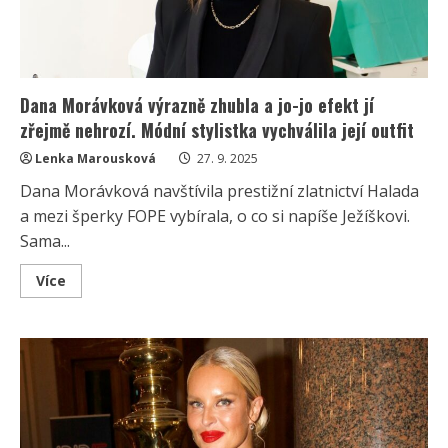
Dana Morávková výrazně zhubla a jo-jo efekt jí
zřejmě nehrozí. Módní stylistka vychválila její outfit
Lenka Marousková
27. 9. 2025
Dana Morávková navštívila prestižní zlatnictví Halada
a mezi šperky FOPE vybírala, o co si napíše Ježíškovi.
Sama...
Read
Více
more
about
Dana
Morávková
výrazně
zhubla
a
jo-
jo
efekt
jí
zřejmě