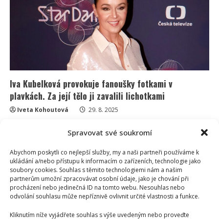
a
nyní
překvapil
výraznou
proměnou.
Zhubl
15
kilo
Iva Kubelková provokuje fanoušky fotkami v
plavkách. Za její tělo ji zavalili lichotkami
Iveta Kohoutová
29. 8. 2025
Moře, sluníčko, hory i památky, to vše si právě užívá
Spravovat své soukromí
Iva Kubelková na dovolené. Fanoušky potěšila také...
Abychom poskytli co nejlepší služby, my a naši partneři používáme k
Read
Více
ukládání a/nebo přístupu k informacím o zařízeních, technologie jako
more
soubory cookies. Souhlas s těmito technologiemi nám a našim
about
Iva
partnerům umožní zpracovávat osobní údaje, jako je chování při
Kubelková
procházení nebo jedinečná ID na tomto webu. Nesouhlas nebo
provokuje
odvolání souhlasu může nepříznivě ovlivnit určité vlastnosti a funkce.
fanoušky
fotkami
v
Kliknutím níže vyjádřete souhlas s výše uvedeným nebo proveďte
plavkách.