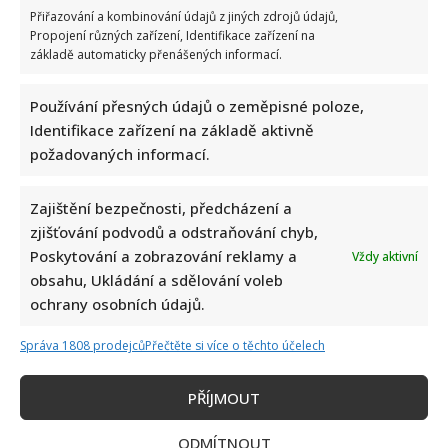
v
plavkách:
Přiřazování a kombinování údajů z jiných zdrojů údajů,
Setkání
Propojení různých zařízení, Identifikace zařízení na
„zoufalců“
základě automaticky přenášených informací.
Trumpa
a
Putina
nemůže
Používání přesných údajů o zeměpisné poloze,
dostat
z
Identifikace zařízení na základě aktivně
hlavy
požadovaných informací.
Kdysi oplácaná Patricie Solaříková má dnes výstavní
tělo. Pochlubila se odvážnou fotkou v plavkách
Zajištění bezpečnosti, předcházení a
zjišťování podvodů a odstraňování chyb,
Richard Touš
22. 8. 2025
Poskytování a zobrazování reklamy a
Vždy aktivní
Roky bojovala s kily navíc, teď se může pochlubit
obsahu, Ukládání a sdělování voleb
figurou snů. Oblíbená herečka Patricie Solaříková
ochrany osobních údajů.
prozradila, kolik...
Správa 1808 prodejců
Přečtěte si více o těchto účelech
Read
Více
more
about
Kdysi
PŘÍJMOUT
Stránkování
oplácaná
Předchozí
1
2
3
4
5
…
8
Další
Patricie
Solaříková
ODMÍTNOUT