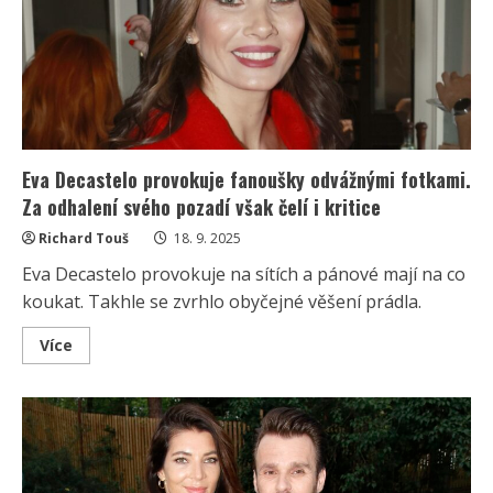
Lidé
ji
chválí,
přitom
jí
táhne
na
60
let
Eva Decastelo provokuje fanoušky odvážnými fotkami.
Za odhalení svého pozadí však čelí i kritice
Richard Touš
18. 9. 2025
Eva Decastelo provokuje na sítích a pánové mají na co
koukat. Takhle se zvrhlo obyčejné věšení prádla.
Read
Více
more
about
Eva
Decastelo
provokuje
fanoušky
odvážnými
fotkami.
Za