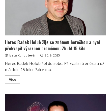
přihlásila
fanouškům.
Po
cvičení
ji
prý
čeká
krize
Herec Radek Holub žije se známou herečkou a nyní
překvapil výraznou proměnou. Zhubl 15 kilo
Iveta Kohoutová
30. 8. 2025
Herec Radek Holub šel do sebe. Přizval si trenéra a už
má dole 15 kilo. Palce mu...
Read
Více
more
about
Herec
Radek
Holub
žije
se
známou
herečkou