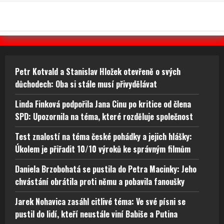
Petr Kotvald a Stanislav Hložek otevřeně o svých
důchodech: Oba si stále musí přivydělávat
Linda Finková podpořila Jana Cinu po kritice od člena
SPD: Upozornila na téma, které rozděluje společnost
Test znalostí na téma české pohádky a jejich hlášky:
Úkolem je přiřadit 10/10 výroků ke správným filmům
Daniela Brzobohatá se pustila do Petra Macinky: Jeho
chvástání obrátila proti němu a pobavila fanoušky
Jarek Nohavica zasáhl citlivé téma: Ve své písni se
pustil do lidí, kteří neustále viní Babiše a Putina