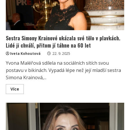
nehrozí.
Módní
stylistka
vychválila
její
outfit
Sestra Simony Krainové ukázala své tělo v plavkách.
Lidé ji chválí, přitom jí táhne na 60 let
Iveta Kohoutová
22. 9. 2025
Yvona Maléřová sdílela na sociálních sítích svou
postavu v bikinách. Vypadá lépe než její mladší sestra
Simona Krainová,...
Read
Více
more
about
Sestra
Simony
Krainové
ukázala
své
tělo
v
plavkách.