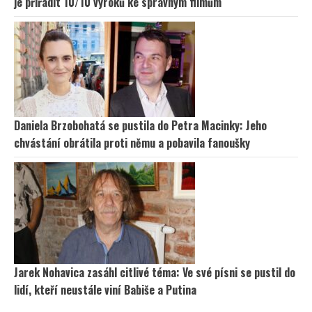
je přiřadit 10/10 výroků ke správným filmům
Daniela Brzobohatá se pustila do Petra Macinky: Jeho
chvástání obrátila proti němu a pobavila fanoušky
Jarek Nohavica zasáhl citlivé téma: Ve své písni se pustil do
lidí, kteří neustále viní Babiše a Putina