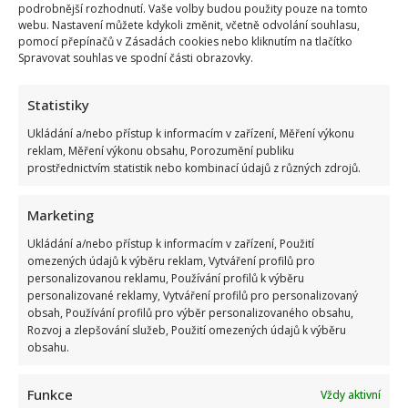
podrobnější rozhodnutí. Vaše volby budou použity pouze na tomto
Za
její
webu. Nastavení můžete kdykoli změnit, včetně odvolání souhlasu,
tělo
pomocí přepínačů v Zásadách cookies nebo kliknutím na tlačítko
ji
Spravovat souhlas ve spodní části obrazovky.
zavalili
lichotkami
Statistiky
Ukládání a/nebo přístup k informacím v zařízení, Měření výkonu
Eva Holubová ukázala výstavní figuru v plavkách:
reklam, Měření výkonu obsahu, Porozumění publiku
Setkání „zoufalců“ Trumpa a Putina nemůže dostat z
prostřednictvím statistik nebo kombinací údajů z různých zdrojů.
hlavy
Marketing
Iveta Kohoutová
24. 8. 2025
Ukládání a/nebo přístup k informacím v zařízení, Použití
Je zajímavé, co může člověka povzbudit k fyzickému
omezených údajů k výběru reklam, Vytváření profilů pro
pohybu. Eva Holubová se dostává do formy v lázních...
personalizovanou reklamu, Používání profilů k výběru
personalizované reklamy, Vytváření profilů pro personalizovaný
Read
Více
obsah, Používání profilů pro výběr personalizovaného obsahu,
more
Rozvoj a zlepšování služeb, Použití omezených údajů k výběru
about
Eva
obsahu.
Holubová
ukázala
výstavní
Funkce
Vždy aktivní
figuru