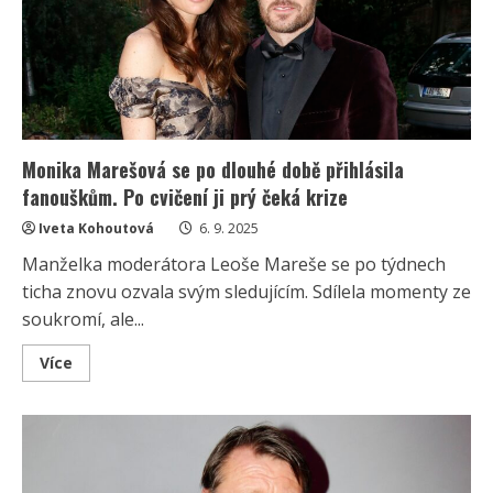
odhalení
svého
pozadí
však
čelí
i
kritice
Monika Marešová se po dlouhé době přihlásila
fanouškům. Po cvičení ji prý čeká krize
Iveta Kohoutová
6. 9. 2025
Manželka moderátora Leoše Mareše se po týdnech
ticha znovu ozvala svým sledujícím. Sdílela momenty ze
soukromí, ale...
Read
Více
more
about
Monika
Marešová
se
po
dlouhé
době