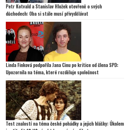
Petr Kotvald a Stanislav Hložek otevřeně o svých
důchodech: Oba si stále musí přivydělávat
Linda Finková podpořila Jana Cinu po kritice od člena SPD:
Upozornila na téma, které rozděluje společnost
Test znalostí na téma české pohádky a jejich hlášky: Úkolem