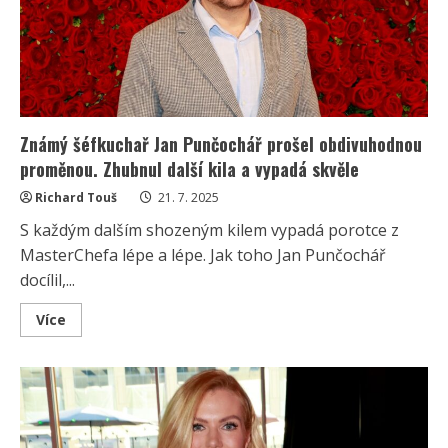
Dovolenou
si
užila
s
muži
jejího
života
Známý šéfkuchař Jan Punčochář prošel obdivuhodnou
proměnou. Zhubnul další kila a vypadá skvěle
Richard Touš
21. 7. 2025
S každým dalším shozeným kilem vypadá porotce z
MasterChefa lépe a lépe. Jak toho Jan Punčochář
docílil,...
Read
Více
more
about
Známý
šéfkuchař
Jan
Punčochář
prošel
obdivuhodnou
proměnou.