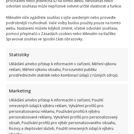
procházení nebo jedinečná ID na tomto webu. Nesouhlas nebo
Borhyová
odvolání souhlasu může nepříznivě ovlivnit určité vlastnosti a funkce.
zaujala
veřejnost
žhavými
Kliknutím níže vyjádřete souhlas s výše uvedeným nebo proveďte
fotkami
podrobnější rozhodnutí. Vaše volby budou použity pouze na tomto
v
webu. Nastavení můžete kdykoli změnit, včetně odvolání souhlasu,
plavkách
pomocí přepínačů v Zásadách cookies nebo kliknutím na tlačítko
Spravovat souhlas ve spodní části obrazovky.
Jitka Zelenková zdraví v plavkách z dovolené:
Statistiky
Zpěvačka měla několik partnerů, ale na děti to
Ukládání a/nebo přístup k informacím v zařízení, Měření výkonu
nestačilo
reklam, Měření výkonu obsahu, Porozumění publiku
prostřednictvím statistik nebo kombinací údajů z různých zdrojů.
Lenka Marousková
13. 7. 2025
Jitka Zelenková letos v červnu oslavila již
Marketing
pětasedmdesáté narozeniny. V případě dámy se věk
Ukládání a/nebo přístup k informacím v zařízení, Použití
neprozrazuje, ale u...
omezených údajů k výběru reklam, Vytváření profilů pro
personalizovanou reklamu, Používání profilů k výběru
Read
Více
more
personalizované reklamy, Vytváření profilů pro personalizovaný
about
obsah, Používání profilů pro výběr personalizovaného obsahu,
Jitka
Rozvoj a zlepšování služeb, Použití omezených údajů k výběru
Zelenková
zdraví