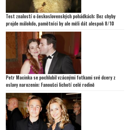
Test znalostí o československých pohádkách: Bez chyby
projde málokdo, pamětníci by ale měli dát alespoň 8/10
Petr Macinka se pochlubil vzácnými fotkami své dcery z
oslavy narozenin: Fanoušci lichotí celé rodině