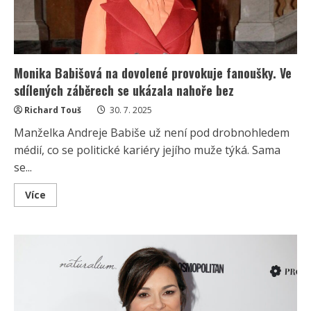
Monika Babišová na dovolené provokuje fanoušky. Ve
sdílených záběrech se ukázala nahoře bez
Richard Touš
30. 7. 2025
Manželka Andreje Babiše už není pod drobnohledem
médií, co se politické kariéry jejího muže týká. Sama
se...
Read
Více
more
about
Monika
Babišová
na
dovolené
provokuje
fanoušky.
Ve
sdílených
záběrech
se