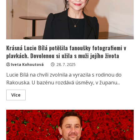
platformu
OnlyFans
však
prý
odmítá
Krásná Lucie Bílá potěšila fanoušky fotografiemi v
plavkách. Dovolenou si užila s muži jejího života
Iveta Kohoutová
28. 7. 2025
Lucie Bílá na chvíli zvolnila a vyrazila s rodinou do
Rakouska. U bazénu rozdává úsměvy, v županu...
Read
Více
more
about
Krásná
Lucie
Bílá
potěšila
fanoušky
fotografiemi
v
plavkách.