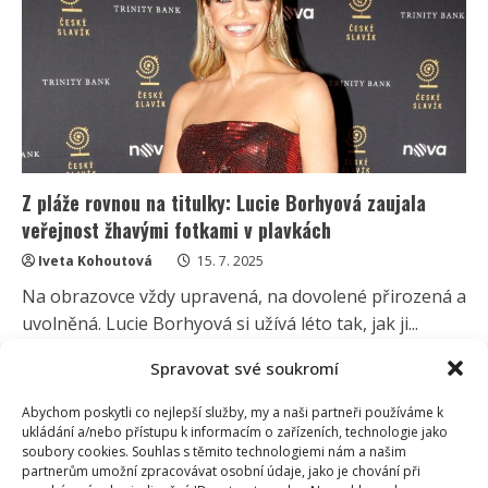
v
plavkách.
S
krásnou
rodinkou
vyrazila
k
vodě
Z pláže rovnou na titulky: Lucie Borhyová zaujala
veřejnost žhavými fotkami v plavkách
Iveta Kohoutová
15. 7. 2025
Na obrazovce vždy upravená, na dovolené přirozená a
uvolněná. Lucie Borhyová si užívá léto tak, jak ji...
Read
Více
Spravovat své soukromí
more
about
Z
Abychom poskytli co nejlepší služby, my a naši partneři používáme k
pláže
ukládání a/nebo přístupu k informacím o zařízeních, technologie jako
rovnou
soubory cookies. Souhlas s těmito technologiemi nám a našim
na
partnerům umožní zpracovávat osobní údaje, jako je chování při
titulky:
Lucie