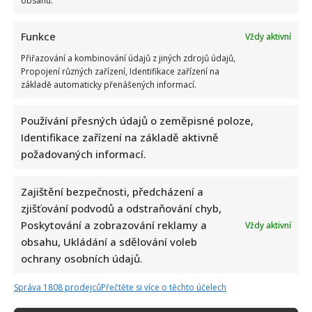
obsahu.
v
plavkách
z
Funkce
Vždy aktivní
dovolené:
Zpěvačka
měla
Přiřazování a kombinování údajů z jiných zdrojů údajů,
několik
Propojení různých zařízení, Identifikace zařízení na
partnerů,
základě automaticky přenášených informací.
ale
na
děti
to
Používání přesných údajů o zeměpisné poloze,
nestačilo
Identifikace zařízení na základě aktivně
Fanoušci jsou ohromeni výraznou proměnou Russella
požadovaných informací.
Crowea. Zhubnul 25 kg a vypadá o dost mladší
Iveta Kohoutová
9. 7. 2025
Zajištění bezpečnosti, předcházení a
zjišťování podvodů a odstraňování chyb,
Herec Russell Crowe vždy platil za velkého
Poskytování a zobrazování reklamy a
Vždy aktivní
charismatického fešáka. V posledních letech ho však
obsahu, Ukládání a sdělování voleb
trápila přebytečná kila....
ochrany osobních údajů.
Read
Více
more
Správa 1808 prodejců
Přečtěte si více o těchto účelech
about
Fanoušci