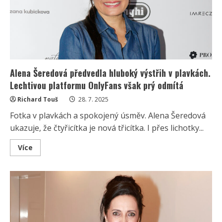
ukázala
nahoře
bez
Alena Šeredová předvedla hluboký výstřih v plavkách.
Lechtivou platformu OnlyFans však prý odmítá
Richard Touš
28. 7. 2025
Fotka v plavkách a spokojený úsměv. Alena Šeredová
ukazuje, že čtyřicítka je nová třicítka. I přes lichotky...
Read
Více
more
about
Alena
Šeredová
předvedla
hluboký
výstřih
v
plavkách.
Lechtivou