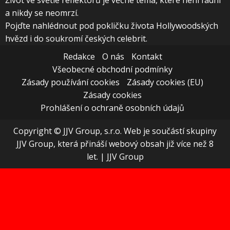
Život ve světle reflektorů je věčné téma, které není fádní
a nikdy se neomrzí.
Pojďte nahlédnout pod pokličku života Hollywoodských
hvězd i do soukromí českých celebrit.
Redakce
O nás
Kontakt
Všeobecné obchodní podmínky
Zásady používání cookies
Zásady cookies (EU)
Zásady cookies
Prohlášení o ochraně osobních údajů
Copyright © JJV Group, s.r.o. Web je součástí skupiny
JJV Group, která přináší webový obsah již více než 8
let.
|
JJV Group