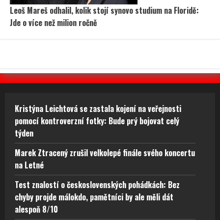
Leoš Mareš odhalil, kolik stojí synovo studium na Floridě:
Jde o více než milion ročně
Kristýna Leichtová se zastala kojení na veřejnosti
pomocí kontroverzní fotky: Bude prý bojovat celý
týden
Marek Ztracený zrušil velkolepé finále svého koncertu
na Letné
Test znalostí o československých pohádkách: Bez
chyby projde málokdo, pamětníci by ale měli dát
alespoň 8/10