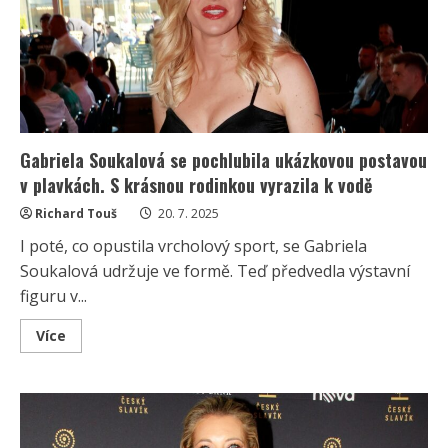
Zhubnul
další
kila
a
vypadá
skvěle
Gabriela Soukalová se pochlubila ukázkovou postavou
v plavkách. S krásnou rodinkou vyrazila k vodě
Richard Touš
20. 7. 2025
I poté, co opustila vrcholový sport, se Gabriela
Soukalová udržuje ve formě. Teď předvedla výstavní
figuru v...
Read
Více
more
about
Gabriela
Soukalová
se
pochlubila
ukázkovou
postavou