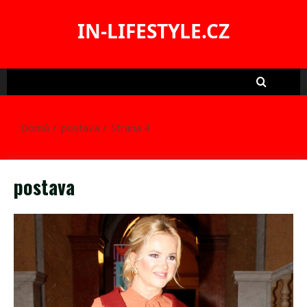
Skip
to
IN-LIFESTYLE.CZ
content
Domů
postava
Strana 4
postava