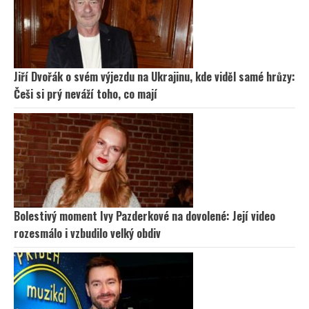
Jiří Dvořák o svém výjezdu na Ukrajinu, kde viděl samé hrůzy:
Češi si prý neváží toho, co mají
Bolestivý moment Ivy Pazderkové na dovolené: Její video
rozesmálo i vzbudilo velký obdiv