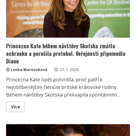
přírodě:
„Perfektní,“
chválí
ji
módní
stylistka
Princezna Kate během návštěvy Skotska zmátla
ochranku a porušila protokol. Veřejnosti připomněla
Dianu
Lenka Marousková
27. 1. 2026
Princezna Kate opět potvrdila, proč patří k
nejoblíbenějším členům britské královské rodiny.
Během návštěvy Skotska překvapila spontánním...
Read
Více
more
about
Princezna
Kate
během
návštěvy