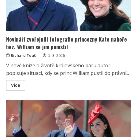
být
znakem
lepší
kondice
Novináři zveřejnili fotografie princezny Kate nahoře
bez. William se jim pomstil
Richard Touš
5. 3. 2026
V nové knize o životě královského páru autor
popisuje situaci, kdy se princ William pustil do právní...
Read
Více
more
about
Novináři
zveřejnili
fotografie
princezny
Kate
nahoře
bez.
William
se
jim