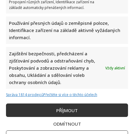
a
Propojení různých zařízení, Identifikace zařízení na
William
základě automaticky přenášených informací.
potěšili
fanoušky
novoročním
přáním:
Používání přesných údajů o zeměpisné poloze,
Rok
2025
Identifikace zařízení na základě aktivně vyžádaných
zachytili
informací.
rodinnými
fotkami
a
poselstvím
Zajištění bezpečnosti, předcházení a
zjišťování podvodů a odstraňování chyb,
Poskytování a zobrazování reklamy a
Vždy aktivní
Princezna Kate ohromila veřejnost novým účesem.
obsahu, Ukládání a sdělování voleb
Vynesla i vzácnou tiáru, která patřila královně
ochrany osobních údajů.
Viktorii
Iveta Kohoutová
8. 12. 2025
Správa 1814 prodejců
Přečtěte si více o těchto účelech
Král Karel III. hostil německého prezidenta s
PŘÍJMOUT
manželkou, kteří přijeli na třídenní návštěvu Velké
Británie. Princezna Kate...
ODMÍTNOUT
Read
Více
more