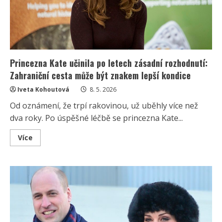
Princezna Kate učinila po letech zásadní rozhodnutí:
Zahraniční cesta může být znakem lepší kondice
Iveta Kohoutová
8. 5. 2026
Od oznámení, že trpí rakovinou, už uběhly více než
dva roky. Po úspěšné léčbě se princezna Kate...
Read
Více
more
about
Princezna
Kate
učinila
po
letech
zásadní
rozhodnutí:
Zahraniční
cesta
může