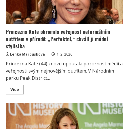
o
víře
se
opět
zamilovali
Princezna Kate ohromila veřejnost neformálním
outfitem v přírodě: „Perfektní,“ chválí ji módní
stylistka
Lenka Marousková
1. 2. 2026
Princezna Kate (44) znovu upoutala pozornost médií a
veřejnosti svým nejnovějším outfitem. V Národním
parku Peak District...
Read
Více
more
about
Princezna
Kate
ohromila
veřejnost
neformálním
outfitem
v