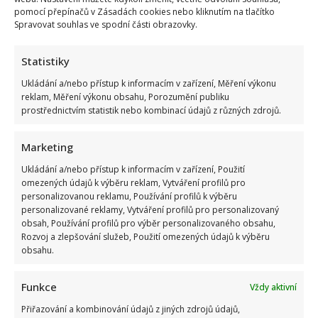
v
pomocí přepínačů v Zásadách cookies nebo kliknutím na tlačítko
červeném
Spravovat souhlas ve spodní části obrazovky.
kostýmku
na
setkání
s
Statistiky
ragbistkami:
Její
Ukládání a/nebo přístup k informacím v zařízení, Měření výkonu
outfit
reklam, Měření výkonu obsahu, Porozumění publiku
ohromil
i
prostřednictvím statistik nebo kombinací údajů z různých zdrojů.
stylistku
Marketing
Kate a William potěšili fanoušky novoročním přáním:
Ukládání a/nebo přístup k informacím v zařízení, Použití
Rok 2025 zachytili rodinnými fotkami a poselstvím
omezených údajů k výběru reklam, Vytváření profilů pro
Lenka Marousková
5. 1. 2026
personalizovanou reklamu, Používání profilů k výběru
personalizované reklamy, Vytváření profilů pro personalizovaný
Princezna Kate a princ William přivítali nový rok
obsah, Používání profilů pro výběr personalizovaného obsahu,
osobním instagramovým příspěvkem, ve kterém sdíleli
Rozvoj a zlepšování služeb, Použití omezených údajů k výběru
dosud neviděné fotky...
obsahu.
Read
Více
Funkce
Vždy aktivní
more
about
Kate
Přiřazování a kombinování údajů z jiných zdrojů údajů,