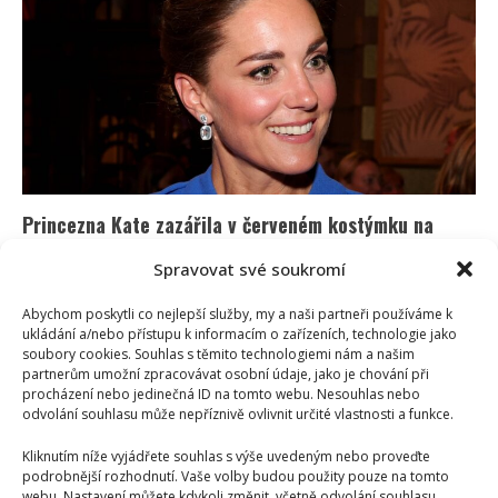
Skotska
zmátla
ochranku
a
porušila
protokol.
Veřejnosti
připomněla
Dianu
Princezna Kate zazářila v červeném kostýmku na
setkání s ragbistkami: Její outfit ohromil i stylistku
Spravovat své soukromí
Lenka Marousková
19. 1. 2026
Abychom poskytli co nejlepší služby, my a naši partneři používáme k
Princezna Kate zazářila během oslavy anglického
ukládání a/nebo přístupu k informacím o zařízeních, technologie jako
ženského ragbyového týmu Red Roses na hradě
soubory cookies. Souhlas s těmito technologiemi nám a našim
Windsor. Po období, kdy...
partnerům umožní zpracovávat osobní údaje, jako je chování při
procházení nebo jedinečná ID na tomto webu. Nesouhlas nebo
odvolání souhlasu může nepříznivě ovlivnit určité vlastnosti a funkce.
Read
Více
more
about
Kliknutím níže vyjádřete souhlas s výše uvedeným nebo proveďte
Princezna
podrobnější rozhodnutí. Vaše volby budou použity pouze na tomto
Kate
zazářila
webu. Nastavení můžete kdykoli změnit, včetně odvolání souhlasu,