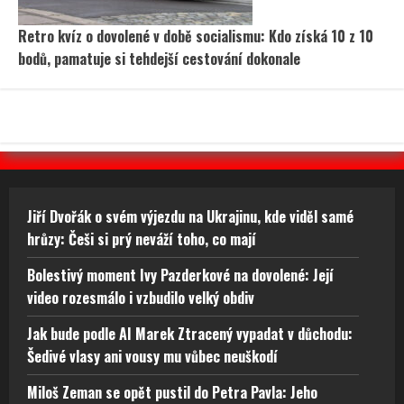
Retro kvíz o dovolené v době socialismu: Kdo získá 10 z 10
bodů, pamatuje si tehdejší cestování dokonale
Jiří Dvořák o svém výjezdu na Ukrajinu, kde viděl samé
hrůzy: Češi si prý neváží toho, co mají
Bolestivý moment Ivy Pazderkové na dovolené: Její
video rozesmálo i vzbudilo velký obdiv
Jak bude podle AI Marek Ztracený vypadat v důchodu:
Šedivé vlasy ani vousy mu vůbec neuškodí
Miloš Zeman se opět pustil do Petra Pavla: Jeho