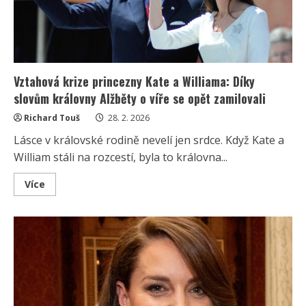
pomstil
Vztahová krize princezny Kate a Williama: Díky
slovům královny Alžběty o víře se opět zamilovali
Richard Touš
28. 2. 2026
Lásce v královské rodině nevelí jen srdce. Když Kate a
William stáli na rozcestí, byla to královna...
Read
Více
more
about
Vztahová
krize
princezny
Kate
a
Williama:
Díky
slovům
královny
Alžběty