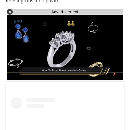
Kensingtonského paláce.
Advertisement