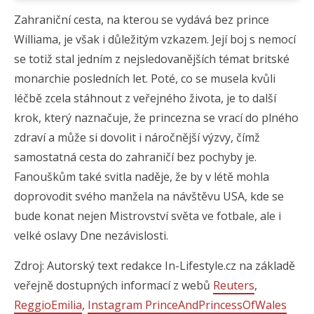
Zahraniční cesta, na kterou se vydává bez prince
Williama, je však i důležitým vzkazem. Její boj s nemocí
se totiž stal jedním z nejsledovanějších témat britské
monarchie posledních let. Poté, co se musela kvůli
léčbě zcela stáhnout z veřejného života, je to další
krok, který naznačuje, že princezna se vrací do plného
zdraví a může si dovolit i náročnější výzvy, čímž
samostatná cesta do zahraničí bez pochyby je.
Fanouškům také svitla naděje, že by v létě mohla
doprovodit svého manžela na návštěvu USA, kde se
bude konat nejen Mistrovství světa ve fotbale, ale i
velké oslavy Dne nezávislosti.
Zdroj: Autorský text redakce In-Lifestyle.cz na základě
veřejně dostupných informací z webů
Reuters
,
ReggioEmilia
,
Instagram PrinceAndPrincessOfWales