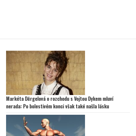
Markéta Děrgelová o rozchodu s Vojtou Dykem mluví
nerada: Po bolestivém konci však také našla lásku