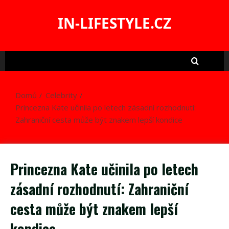
Skip
to
IN-LIFESTYLE.CZ
content
Domů
Celebrity
Princezna Kate učinila po letech zásadní rozhodnutí:
Zahraniční cesta může být znakem lepší kondice
Princezna Kate učinila po letech
zásadní rozhodnutí: Zahraniční
cesta může být znakem lepší
kondice