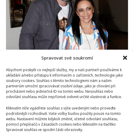
fotografii
ukázala
ošklivé
následky
Spravovat své soukromí
Lucie Bílá a Radek Filipi oslavili deváté výročí
vskutku originálně
Abychom poskytli co nejlepší služby, my a naši partneři používáme k
ukládání a/nebo přístupu k informacím o zařízeních, technologie jako
Lenka Marousková
31. 10. 2024
soubory cookies. Souhlas s těmito technologiemi nám a našim
Zpěvačka Lucie Bílá a Radek Filipi tvoří pár již
partnerům umožní zpracovávat osobní údaje, jako je chování při
procházení nebo jedinečná ID na tomto webu. Nesouhlas nebo
neuvěřitelných devět let. Jejich vztah plný pohody,
odvolání souhlasu může nepříznivě ovlivnit určité vlastnosti a funkce.
lásky...
Kliknutím níže vyjádřete souhlas s výše uvedeným nebo proveďte
Read
Více
podrobnější rozhodnutí. Vaše volby budou použity pouze na tomto
more
webu. Nastavení můžete kdykoli změnit, včetně odvolání souhlasu,
about
pomocí přepínačů v Zásadách cookies nebo kliknutím na tlačítko
Lucie
Bílá
Spravovat souhlas ve spodní části obrazovky.
a