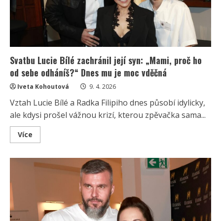
přežívá
jako
bezdomovec
Svatbu Lucie Bílé zachránil její syn: „Mami, proč ho
od sebe odháníš?“ Dnes mu je moc vděčná
Iveta Kohoutová
9. 4. 2026
Vztah Lucie Bílé a Radka Filipiho dnes působí idylicky,
ale kdysi prošel vážnou krizí, kterou zpěvačka sama...
Read
Více
more
about
Svatbu
Lucie
Bílé
zachránil
její
syn:
„Mami,
proč
ho
od