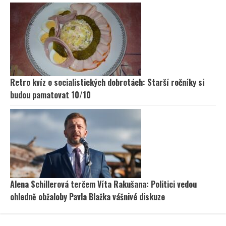
Retro kvíz o socialistických dobrotách: Starší ročníky si
budou pamatovat 10/10
Alena Schillerová terčem Víta Rakušana: Politici vedou
ohledně obžaloby Pavla Blažka vášnivé diskuze