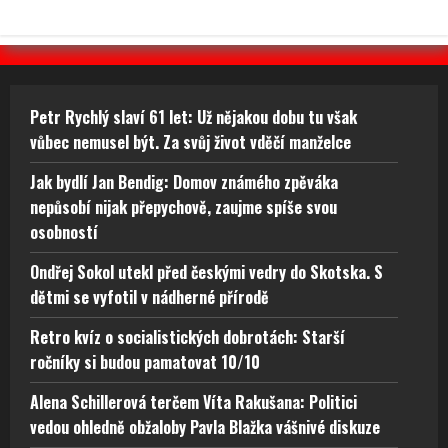
Petr Rychlý slaví 61 let: Už nějakou dobu tu však
vůbec nemusel být. Za svůj život vděčí manželce
Jak bydlí Jan Bendig: Domov známého zpěváka
nepůsobí nijak přepychově, zaujme spíše svou
osobností
Ondřej Sokol utekl před českými vedry do Skotska. S
dětmi se vyfotil v nádherné přírodě
Retro kvíz o socialistických dobrotách: Starší
ročníky si budou pamatovat 10/10
Alena Schillerová terčem Víta Rakušana: Politici
vedou ohledně obžaloby Pavla Blažka vášnivé diskuze