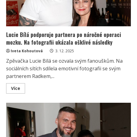
sebe
odháníš?“
Dnes
mu
je
moc
vděčná
Lucie Bílá podporuje partnera po náročné operaci
mozku. Na fotografii ukázala ošklivé následky
Iveta Kohoutová
3. 12. 2025
Zpěvačka Lucie Bílá se ozvala svým fanouškům. Na
sociálních sítích sdílela emotivní fotografii se svým
partnerem Radkem,...
Read
Více
more
about
Lucie
Bílá
podporuje
partnera
po
náročné
operaci
mozku.
Na