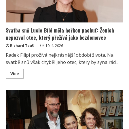
Svatba snů Lucie Bílé měla hořkou pachuť: Ženich
nepozval otce, který přežívá jako bezdomovec
Richard Touš
10. 4. 2026
Radek Filipi prožívá nejkrásnější období života. Na
svatbě snů však chyběl jeho otec, který by syna rád...
Read
Více
more
about
Svatba
snů
Lucie
Bílé
měla
hořkou
pachuť:
Ženich
nepozval
otce,
který