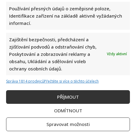
Používání přesných údajů o zeměpisné poloze,
Identifikace zařízení na základě aktivně vyžádaných
informací.
Zajištění bezpečnosti, předcházení a
zjišťování podvodů a odstraňování chyb,
Poskytování a zobrazování reklamy a
Vždy aktivní
obsahu, Ukládání a sdělování voleb
ochrany osobních údajů.
Správa 1814 prodejců
Přečtěte si více o těchto účelech
PŘÍJMOUT
ODMÍTNOUT
Spravovat možnosti
Petr Rychlý slaví 61 let: Už nějakou dobu tu však vůbec