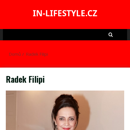
Skip
to
IN-LIFESTYLE.CZ
content
Domů
Radek Filipi
Radek Filipi