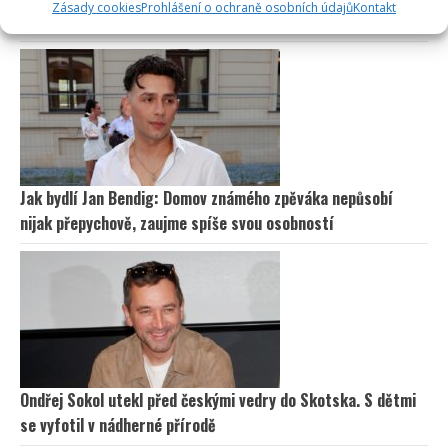
Zásady cookies
Prohlášení o ochraně osobních údajů
Kontakt
nemusel být. Za svůj život vděčí manželce
Jak bydlí Jan Bendig: Domov známého zpěváka nepůsobí
nijak přepychově, zaujme spíše svou osobností
Ondřej Sokol utekl před českými vedry do Skotska. S dětmi
se vyfotil v nádherné přírodě