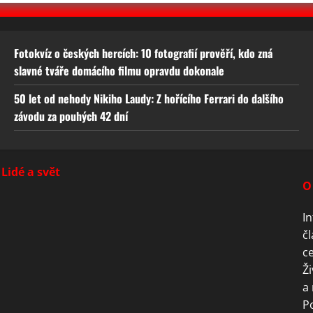
Fotokvíz o českých hercích: 10 fotografií prověří, kdo zná
slavné tváře domácího filmu opravdu dokonale
50 let od nehody Nikiho Laudy: Z hořícího Ferrari do dalšího
závodu za pouhých 42 dní
Lidé a svět
O
In
čl
ce
Ži
a 
P