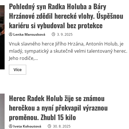
Pohledný syn Radka Holuba a Báry
Hrzánové zdědil herecké vlohy. Úspěšnou
kariéru si vybudoval bez protekce
Lenka Marousková
3. 9. 2025
Vnuk slavného herce Jiřího Hrzána, Antonín Holub, je
mladý, sympatický a skutečně velmi talentovaný herec.
Jeho rodiče,...
Read
Více
more
about
Pohledný
syn
Radka
Holuba
Herec Radek Holub žije se známou
a
Báry
herečkou a nyní překvapil výraznou
Hrzánové
zdědil
herecké
proměnou. Zhubl 15 kilo
vlohy.
Úspěšnou
kariéru
Iveta Kohoutová
30. 8. 2025