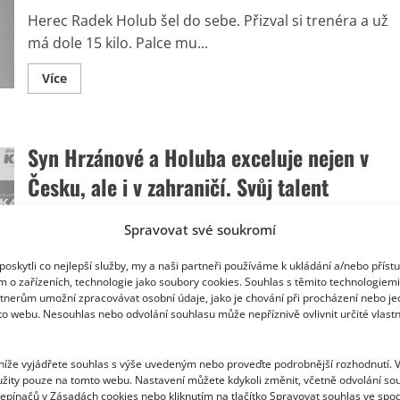
si
vybudoval
Herec Radek Holub šel do sebe. Přizval si trenéra a už
bez
protekce
má dole 15 kilo. Palce mu...
Read
Více
more
about
Herec
Radek
Holub
Syn Hrzánové a Holuba exceluje nejen v
žije
se
známou
Česku, ale i v zahraničí. Svůj talent
herečkou
a
rozhodně nezapře
nyní
překvapil
Spravovat své soukromí
výraznou
Richard Touš
29. 4. 2025
proměnou.
Zhubl
oskytli co nejlepší služby, my a naši partneři používáme k ukládání a/nebo příst
Syn Báry Hrzánové a Radka Holuba Antonín hraje v
15
m o zařízeních, technologie jako soubory cookies. Souhlas s těmito technologiem
kilo
českých i francouzských divadlech a ovládá několik
tnerům umožní zpracovávat osobní údaje, jako je chování při procházení nebo j
to webu. Nesouhlas nebo odvolání souhlasu může nepříznivě ovlivnit určité vlastn
hudebních...
Read
Více
 níže vyjádřete souhlas s výše uvedeným nebo proveďte podrobnější rozhodnutí. 
more
about
žity pouze na tomto webu. Nastavení můžete kdykoli změnit, včetně odvolání so
Syn
epínačů v Zásadách cookies nebo kliknutím na tlačítko Spravovat souhlas ve spod