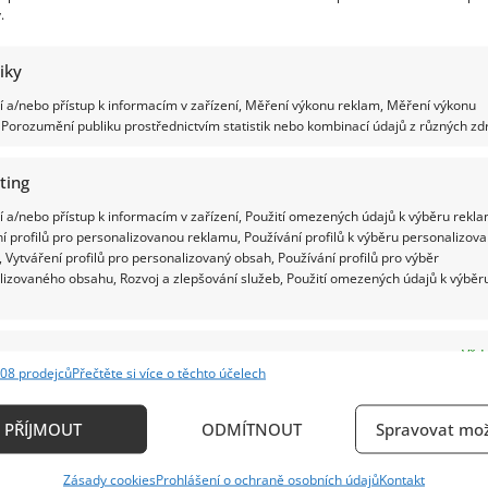
Hrzánové
.
a
Holuba
exceluje
nejen
tiky
v
Česku,
 a/nebo přístup k informacím v zařízení, Měření výkonu reklam, Měření výkonu
ale
Porozumění publiku prostřednictvím statistik nebo kombinací údajů z různých zdr
i
v
zahraničí.
Svůj
ting
talent
rozhodně
 a/nebo přístup k informacím v zařízení, Použití omezených údajů k výběru rekla
nezapře
í profilů pro personalizovanou reklamu, Používání profilů k výběru personalizov
 Vytváření profilů pro personalizovaný obsah, Používání profilů pro výběr
lizovaného obsahu, Rozvoj a zlepšování služeb, Použití omezených údajů k výběr
e
Vždy
08 prodejců
Přečtěte si více o těchto účelech
ání a kombinování údajů z jiných zdrojů údajů, Propojení různých zařízení,
kace zařízení na základě automaticky přenášených informací.
PŘÍJMOUT
ODMÍTNOUT
Spravovat mož
ání přesných údajů o zeměpisné poloze, Identifikace zařízení n
Zásady cookies
Prohlášení o ochraně osobních údajů
Kontakt