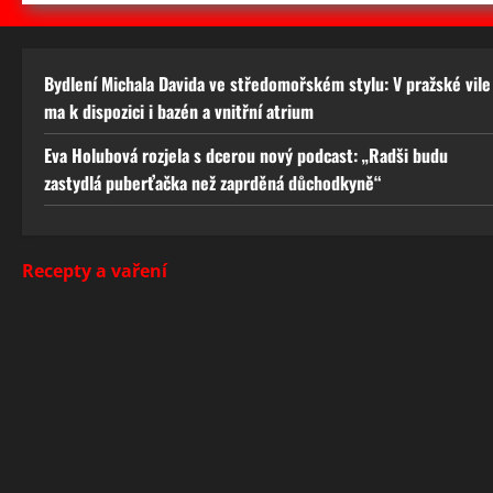
Bydlení Michala Davida ve středomořském stylu: V pražské vile
ma k dispozici i bazén a vnitřní atrium
Eva Holubová rozjela s dcerou nový podcast: „Radši budu
zastydlá puberťačka než zaprděná důchodkyně“
Recepty a vaření