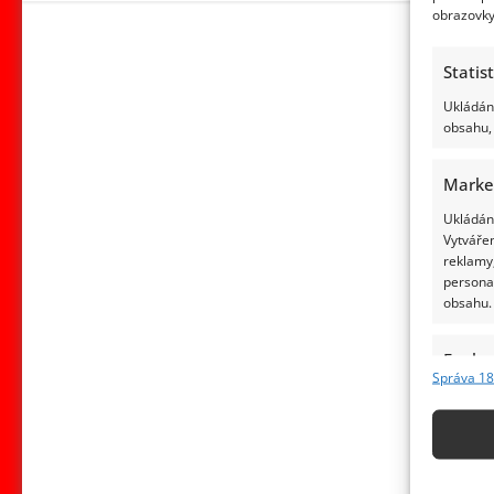
obrazovky
Statis
Ukládání
obsahu, 
Marke
Ukládání
Vytvářen
reklamy,
persona
obsahu.
Funkc
Správa 18
Přiřazov
Identifi
Použív