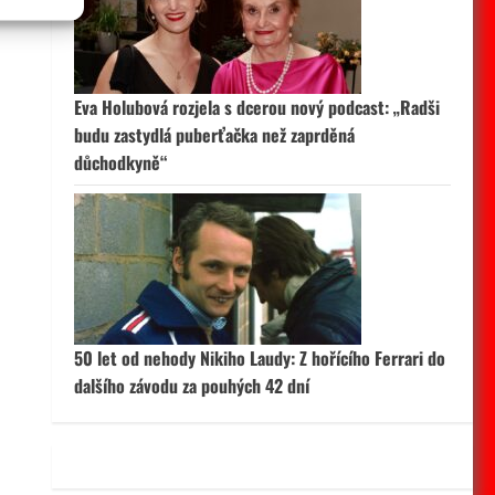
 aktivní
Eva Holubová rozjela s dcerou nový podcast: „Radši
budu zastydlá puberťačka než zaprděná
důchodkyně“
50 let od nehody Nikiho Laudy: Z hořícího Ferrari do
dalšího závodu za pouhých 42 dní