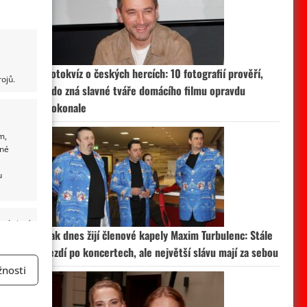
Fotokvíz o českých hercích: 10 fotografií prověří,
ojů.
kdo zná slavné tváře domácího filmu opravdu
dokonale
m,
ané
u
 aktivní
Jak dnes žijí členové kapely Maxim Turbulenc: Stále
jezdí po koncertech, ale největší slávu mají za sebou
nosti
a