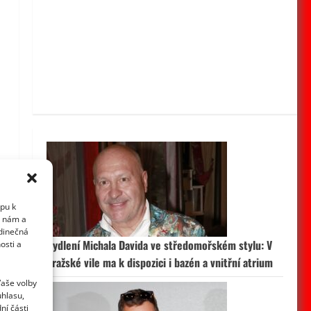
upu k
i nám a
edinečná
Bydlení Michala Davida ve středomořském stylu: V
osti a
pražské vile ma k dispozici i bazén a vnitřní atrium
Vaše volby
uhlasu,
ní části