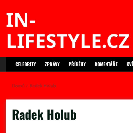
Skip
IN-
to
content
LIFESTYLE.CZ
CELEBRITY
ZPRÁVY
PŘÍBĚHY
KOMENTÁŘE
KV
Domů
Radek Holub
Radek Holub