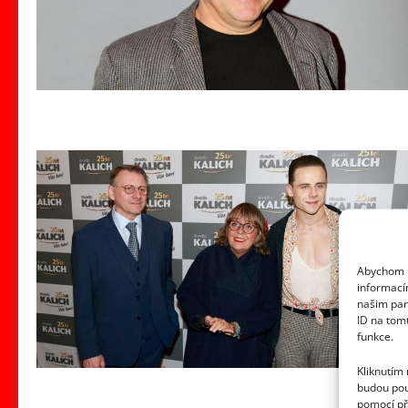
Abychom p
informací
našim par
ID na tom
funkce.
Kliknutím
budou pou
pomocí př