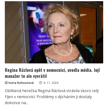
Rázlová
opět
v
rukou
lékařů.
Tentokrát
si
o
pomoc
řekla
sama
Regina Rázlová opět v nemocnici, uvedla média. Její
manažer to ale vyvrátil
Iveta Kohoutová
8. 11. 2024
Oblíbená herečka Regina Rázlová strávila skoro celý
říjen v nemocnici. Problémy s dýcháním ji dostaly
dokonce na...