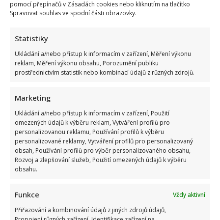
pomocí přepínačů v Zásadách cookies nebo kliknutím na tlačítko
Read
Více
Spravovat souhlas ve spodní části obrazovky.
more
about
Regina
Statistiky
Rázlová
je
se
Ukládání a/nebo přístup k informacím v zařízení, Měření výkonu
zápalem
reklam, Měření výkonu obsahu, Porozumění publiku
plic
prostřednictvím statistik nebo kombinací údajů z různých zdrojů.
stále
v
nemocnici
Marketing
Ukládání a/nebo přístup k informacím v zařízení, Použití
omezených údajů k výběru reklam, Vytváření profilů pro
personalizovanou reklamu, Používání profilů k výběru
personalizované reklamy, Vytváření profilů pro personalizovaný
obsah, Používání profilů pro výběr personalizovaného obsahu,
Rozvoj a zlepšování služeb, Použití omezených údajů k výběru
obsahu.
Funkce
Vždy aktivní
Přiřazování a kombinování údajů z jiných zdrojů údajů,
Propojení různých zařízení, Identifikace zařízení na