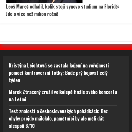
Leoš Mareš odhalil, kolik stojí synovo studium na Floridě:
Jde o více než milion ročně
Kristýna Leichtová se zastala kojení na veřejnosti
pomocí kontroverzní fotky: Bude prý bojovat celý
týden
Marek Ztracený zrušil velkolepé finále svého koncertu
na Letné
Test znalostí o československých pohádkách: Bez
chyby projde málokdo, pamětníci by ale měli dát
alespoň 8/10