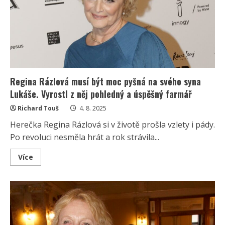
věku
budí
obdiv
svou
energií
a
vzhledem
Regina Rázlová musí být moc pyšná na svého syna
Lukáše. Vyrostl z něj pohledný a úspěšný farmář
Richard Touš
4. 8. 2025
Herečka Regina Rázlová si v životě prošla vzlety i pády.
Po revoluci nesměla hrát a rok strávila...
Read
Více
more
about
Regina
Rázlová
musí
být
moc
pyšná
na