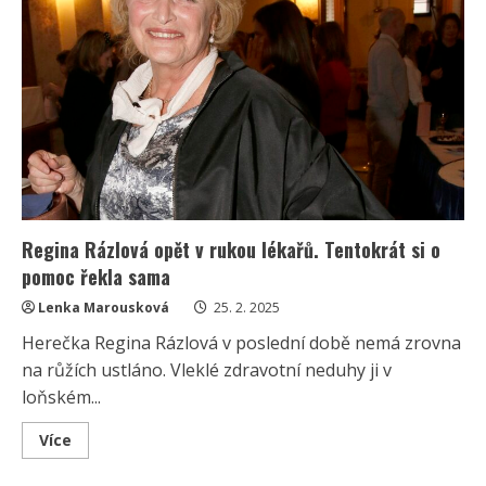
svého
syna
Lukáše.
Vyrostl
z
něj
pohledný
a
úspěšný
farmář
Regina Rázlová opět v rukou lékařů. Tentokrát si o
pomoc řekla sama
Lenka Marousková
25. 2. 2025
Herečka Regina Rázlová v poslední době nemá zrovna
na růžích ustláno. Vleklé zdravotní neduhy ji v
loňském...
Read
Více
more
about
Regina