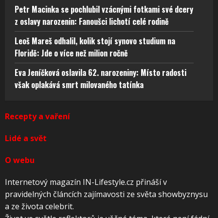
Petr Macinka se pochlubil vzácnými fotkami své dcery
z oslavy narozenin: Fanoušci lichotí celé rodině
Leoš Mareš odhalil, kolik stojí synovo studium na
Floridě: Jde o více než milion ročně
Eva Jeníčková oslavila 62. narozeniny: Místo radosti
však oplakává smrt milovaného tatínka
Recepty a vaření
Lidé a svět
O webu
Internetový magazín IN-Lifestyle.cz přináší v
pravidelných článcích zajímavosti ze světa showbyznysu
a ze života celebrit.