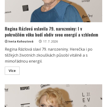
Regina Rázlová oslavila 79. narozeniny: I v
pokročilém věku budí obdiv svou energií a vzhledem
Iveta Kohoutová
17. 7. 2026
Regina Rázlová slaví 79. narozeniny. Herečka i po
těžkých životních zkouškách působí vitálně a s
mimořádnou energií.
Read
Více
more
about
Regina
Rázlová
oslavila
79.
narozeniny:
I
v
pokročilém