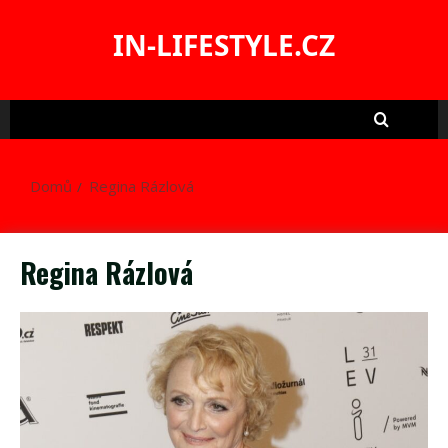
Skip
to
IN-LIFESTYLE.CZ
content
Domů
Regina Rázlová
Regina Rázlová