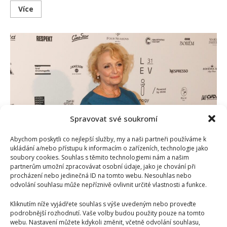
Read
Více
more
about
Regina
Rázlová
opět
v
nemocnici,
uvedla
média.
Její
manažer
to
ale
vyvrátil
Spravovat své soukromí
Abychom poskytli co nejlepší služby, my a naši partneři používáme k
ukládání a/nebo přístupu k informacím o zařízeních, technologie jako
soubory cookies. Souhlas s těmito technologiemi nám a našim
Regina Rázlová je se zápalem plic stále v nemocnici
partnerům umožní zpracovávat osobní údaje, jako je chování při
procházení nebo jedinečná ID na tomto webu. Nesouhlas nebo
Richard Touš
15. 10. 2024
odvolání souhlasu může nepříznivě ovlivnit určité vlastnosti a funkce.
Zdravotní problémy sužují herečku Reginu Rázlovou
Kliknutím níže vyjádřete souhlas s výše uvedeným nebo proveďte
posledních několik týdnů. Problémy s dýcháním, které
podrobnější rozhodnutí. Vaše volby budou použity pouze na tomto
herečku sužují, vyústily v...
webu. Nastavení můžete kdykoli změnit, včetně odvolání souhlasu,