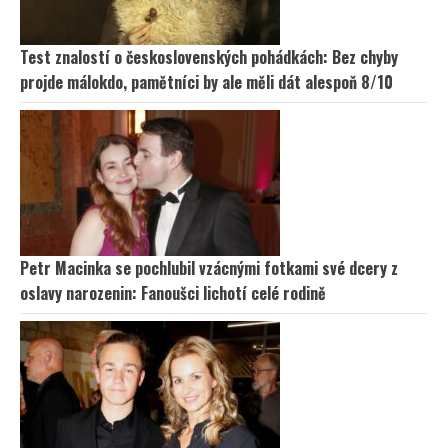
Test znalostí o československých pohádkách: Bez chyby
projde málokdo, pamětníci by ale měli dát alespoň 8/10
Petr Macinka se pochlubil vzácnými fotkami své dcery z
oslavy narozenin: Fanoušci lichotí celé rodině