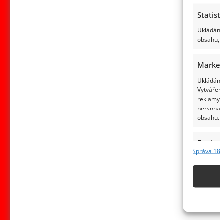
Statis
Ukládání
obsahu, 
Marke
Ukládání
Vytvářen
reklamy,
persona
obsahu.
Funkc
Správa 18
Přiřazov
Identifi
Použív
základ