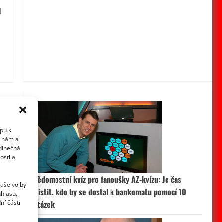
l
upu k
i nám a
edinečná
osti a
Vědomostní kvíz pro fanoušky AZ-kvízu: Je čas
Vaše volby
zjistit, kdo by se dostal k bankomatu pomocí 10
uhlasu,
ní části
otázek