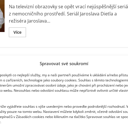
mnozí
zapomněli
Na televizní obrazovky se opět vrací nejúspěšnější seriá
z nemocničního prostředí. Seriál Jaroslava Dietla a
režiséra Jaroslava...
Read
Více
more
about
Diváci
se
mohou
těšit
na
Spravovat své soukromí
návrat
Nemocnice
na
oskytli co nejlepší služby, my a naši partneři používáme k ukládání a/nebo příst
kraji
města.
m o zařízeních, technologie jako soubory cookies. Souhlas s těmito technologiem
Je
tnerům umožní zpracovávat osobní údaje, jako je chování při procházení nebo j
na
to webu. Nesouhlas nebo odvolání souhlasu může nepříznivě ovlivnit určité vlastn
místě
si
připomenout
klíčové
 níže vyjádřete souhlas s výše uvedeným nebo proveďte podrobnější rozhodnutí. 
postavy
žity pouze na tomto webu. Nastavení můžete kdykoli změnit, včetně odvolání so
epínačů v Zásadách cookies nebo kliknutím na tlačítko Spravovat souhlas ve spod
.