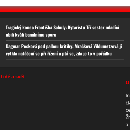
Tragický konec Františka Sahuly: Kytaristu Tří sester mladíci
ubili kvůli banálnímu sporu
Dagmar Pecková pod palbou kritiky: Mračková Vildumetzová jí
vytkla natáčení se při řízení a ptá se, zda je to v pořádku
Lidé a svět
O
In
čl
ce
Ži
a 