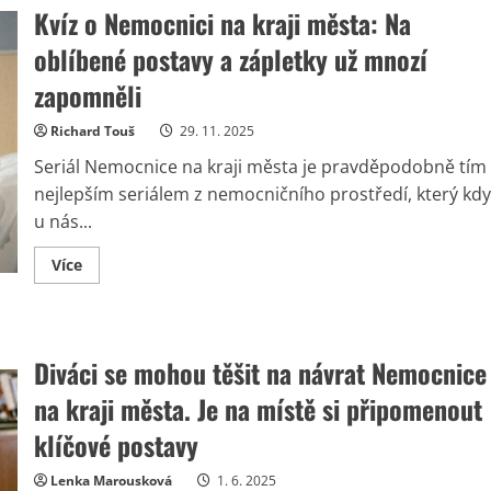
Kvíz o Nemocnici na kraji města: Na
oblíbené postavy a zápletky už mnozí
zapomněli
Richard Touš
29. 11. 2025
Seriál Nemocnice na kraji města je pravděpodobně tím
nejlepším seriálem z nemocničního prostředí, který kdy
u nás...
Read
Více
more
about
Kvíz
o
Nemocnici
na
Diváci se mohou těšit na návrat Nemocnice
kraji
města:
na kraji města. Je na místě si připomenout
Na
oblíbené
postavy
klíčové postavy
a
zápletky
už
Lenka Marousková
1. 6. 2025