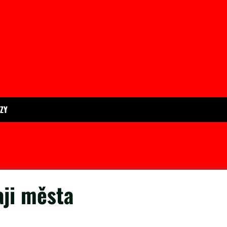
ÍZY
aji města