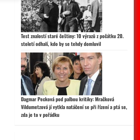
 aktivní
Test znalostí staré češtiny: 10 výrazů z počátku 20.
století odhalí, kdo by se tehdy domluvil
Dagmar Pecková pod palbou kritiky: Mračková
Vildumetzová jí vytkla natáčení se při řízení a ptá se,
zda je to v pořádku