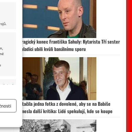
ojů.
Tragický konec Františka Sahuly: Kytaristu Tří sester
m,
mladíci ubili kvůli banálnímu sporu
ané
u
 aktivní
Stačila jedna fotka z dovolené, aby se na Babiše
nosti
snesla další kritika: Lidé spekulují, kde se koupe
a