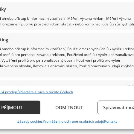
tiky
 a/nebo přístup k informacím v zařízení, Měření výkonu reklam, Měření výkonu
Porozumění publiku prostřednictvím statistik nebo kombinací údajů z různých zdr
ting
 a/nebo přístup k informacím v zařízení, Použití omezených údajů k výběru rekla
í profilů pro personalizovanou reklamu, Používání profilů k výběru personalizov
 Vytváření profilů pro personalizovaný obsah, Používání profilů pro výběr
lizovaného obsahu, Rozvoj a zlepšování služeb, Použití omezených údajů k výběr
e
Vždy
14 prodejců
Přečtěte si více o těchto účelech
ání a kombinování údajů z jiných zdrojů údajů, Propojení různých zařízení,
kace zařízení na základě automaticky přenášených informací.
PŘÍJMOUT
ODMÍTNOUT
Spravovat mož
ání přesných údajů o zeměpisné poloze, Identifikace zařízení n
Zásady cookies
Prohlášení o ochraně osobních údajů
Kontakt
ě aktivně vyžádaných informací.