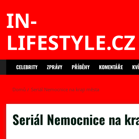
Skip
IN-
to
content
LIFESTYLE.CZ
CELEBRITY
ZPRÁVY
PŘÍBĚHY
KOMENTÁŘE
KV
Domů
Seriál Nemocnice na kraji města
Seriál Nemocnice na kr