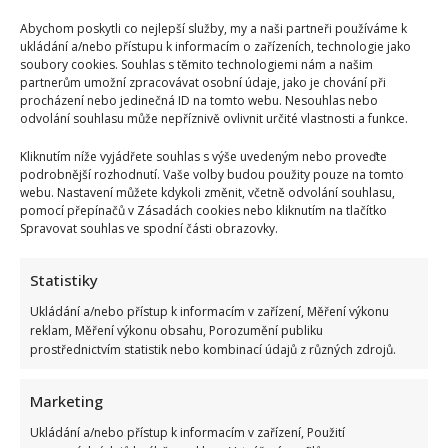
chalupu,
byt
Abychom poskytli co nejlepší služby, my a naši partneři používáme k
v
ukládání a/nebo přístupu k informacím o zařízeních, technologie jako
Praze
soubory cookies. Souhlas s těmito technologiemi nám a našim
i
rodinnou
partnerům umožní zpracovávat osobní údaje, jako je chování při
vilu
procházení nebo jedinečná ID na tomto webu. Nesouhlas nebo
v
odvolání souhlasu může nepříznivě ovlivnit určité vlastnosti a funkce.
Hulíně.
Rozpad
první
Kliknutím níže vyjádřete souhlas s výše uvedeným nebo proveďte
rodiny
podrobnější rozhodnutí. Vaše volby budou použity pouze na tomto
ho
stále
webu. Nastavení můžete kdykoli změnit, včetně odvolání souhlasu,
trápí
pomocí přepínačů v Zásadách cookies nebo kliknutím na tlačítko
Stanislava Hložka rozčílila zrada při natáčení filmu
Spravovat souhlas ve spodní části obrazovky.
Slunce, seno a pár facek. Jeho píseň sotva použili
Statistiky
Lenka Marousková
13. 8. 2025
Stanislav Hložek je zpěvák, kterého si většina lidí
Ukládání a/nebo přístup k informacím v zařízení, Měření výkonu
reklam, Měření výkonu obsahu, Porozumění publiku
vybaví ve spojení s Petrem Kotvaldem a Hanou
prostřednictvím statistik nebo kombinací údajů z různých zdrojů.
Zagorovou....
Marketing
Read
Více
more
about
Ukládání a/nebo přístup k informacím v zařízení, Použití
Stanislava