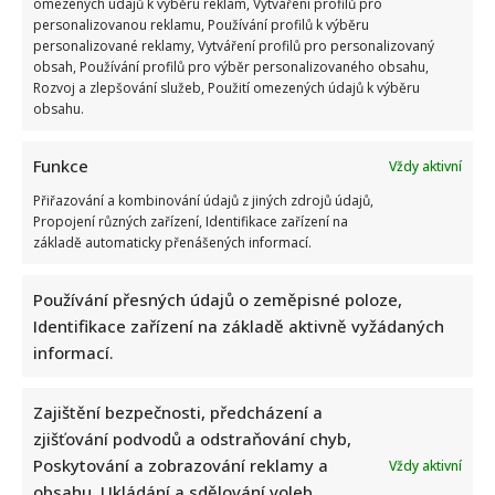
omezených údajů k výběru reklam, Vytváření profilů pro
Hložka
rozčílila
personalizovanou reklamu, Používání profilů k výběru
zrada
personalizované reklamy, Vytváření profilů pro personalizovaný
při
obsah, Používání profilů pro výběr personalizovaného obsahu,
natáčení
filmu
Rozvoj a zlepšování služeb, Použití omezených údajů k výběru
Slunce,
obsahu.
seno
a
pár
facek.
Funkce
Vždy aktivní
Jeho
píseň
Přiřazování a kombinování údajů z jiných zdrojů údajů,
sotva
Propojení různých zařízení, Identifikace zařízení na
použili
základě automaticky přenášených informací.
Stanislav Hložek prozradil, čeho v životě nejvíce
Používání přesných údajů o zeměpisné poloze,
lituje. Těžce vzpomíná i na rozvod a smrt syna
Identifikace zařízení na základě aktivně vyžádaných
Richard Touš
11. 7. 2025
informací.
Standa Hložek žije ve spokojeném manželství přes
třicet let. Prošel si životními vzlety i pády. Dnes je...
Zajištění bezpečnosti, předcházení a
zjišťování podvodů a odstraňování chyb,
Read
Více
Poskytování a zobrazování reklamy a
more
Vždy aktivní
about
obsahu, Ukládání a sdělování voleb