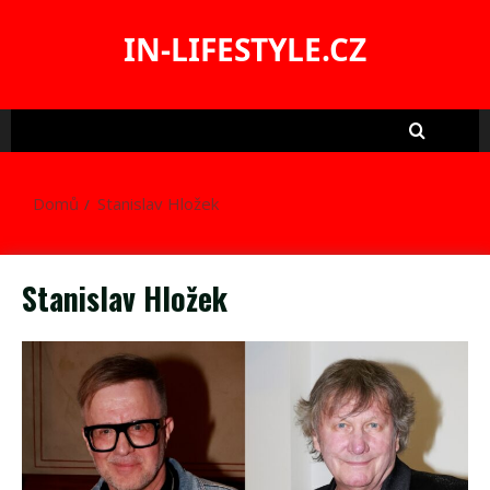
Skip
to
IN-LIFESTYLE.CZ
content
Domů
Stanislav Hložek
Stanislav Hložek