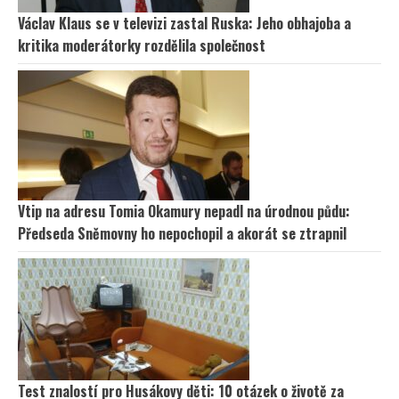
Václav Klaus se v televizi zastal Ruska: Jeho obhajoba a
kritika moderátorky rozdělila společnost
Vtip na adresu Tomia Okamury nepadl na úrodnou půdu:
Předseda Sněmovny ho nepochopil a akorát se ztrapnil
Test znalostí pro Husákovy děti: 10 otázek o životě za