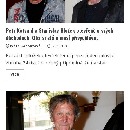
Petr Kotvald a Stanislav Hložek otevřeně o svých
důchodech: Oba si stále musí přivydělávat
Iveta Kohoutová
7. 8. 2026
Kotvald i Hložek otevřeli téma penzí. Jeden mluví o
zhruba 24 tisících, druhý připomíná, že na stát...
Read
Více
more
about
Petr
Kotvald
a
Stanislav
Hložek
otevřeně
o
svých
důchodech:
Oba
si