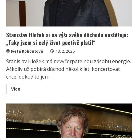
nestěžuje
Stanislav Hložek si na výši svého důchodu nestěžuje:
„Taky jsem si celý život poctivě platil“
Iveta Kohoutová
13. 2. 2026
Stanislav Hložek má nevyčerpatelnou zásobu energie.
Ačkoliv už pobírá důchod několik let, koncertovat
chce, dokud to jen...
Read
Více
more
about
Stanislav
Hložek
si
na
výši
svého
důchodu
nestěžuje:
„Taky