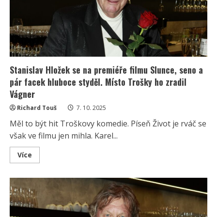
jsem
si
celý
život
poctivě
platil“
Stanislav Hložek se na premiéře filmu Slunce, seno a
pár facek hluboce styděl. Místo Trošky ho zradil
Vágner
Richard Touš
7. 10. 2025
Měl to být hit Troškovy komedie. Píseň Život je rváč se
však ve filmu jen mihla. Karel...
Read
Více
more
about
Stanislav
Hložek
se
na
premiéře
filmu
Slunce,