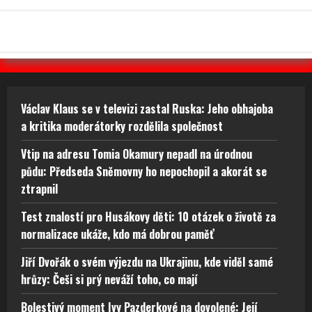
Václav Klaus se v televizi zastal Ruska: Jeho obhajoba
a kritika moderátorky rozdělila společnost
Vtip na adresu Tomia Okamury nepadl na úrodnou
půdu: Předseda Sněmovny ho nepochopil a akorát se
ztrapnil
Test znalostí pro Husákovy děti: 10 otázek o životě za
normalizace ukáže, kdo má dobrou paměť
Jiří Dvořák o svém výjezdu na Ukrajinu, kde viděl samé
hrůzy: Češi si prý neváží toho, co mají
Bolestivý moment Ivy Pazderkové na dovolené: Její