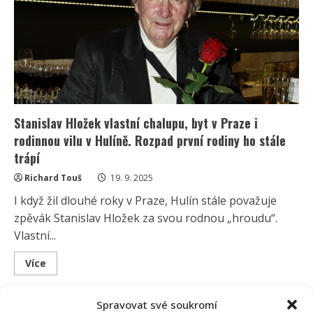
seno
a
pár
facek
hluboce
styděl.
Místo
Trošky
ho
zradil
Vágner
Stanislav Hložek vlastní chalupu, byt v Praze i
rodinnou vilu v Hulíně. Rozpad první rodiny ho stále
trápí
Richard Touš
19. 9. 2025
I když žil dlouhé roky v Praze, Hulín stále považuje
zpěvák Stanislav Hložek za svou rodnou „hroudu“.
Vlastní...
Read
Více
more
about
Stanislav
Hložek
Spravovat své soukromí
vlastní