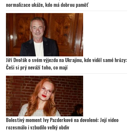
normalizace ukáže, kdo má dobrou paměť
Jiří Dvořák o svém výjezdu na Ukrajinu, kde viděl samé hrůzy:
Češi si prý neváží toho, co mají
Bolestivý moment Ivy Pazderkové na dovolené: Její video
rozesmálo i vzbudilo velký obdiv