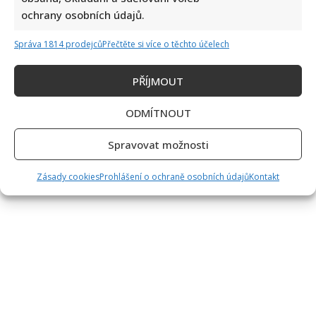
Stanislav
Hložek
ochrany osobních údajů.
prozradil,
čeho
v
Správa 1814 prodejců
Přečtěte si více o těchto účelech
životě
nejvíce
lituje.
Těžce
PŘÍJMOUT
vzpomíná
i
na
ODMÍTNOUT
rozvod
a
smrt
Spravovat možnosti
syna
Zásady cookies
Prohlášení o ochraně osobních údajů
Kontakt