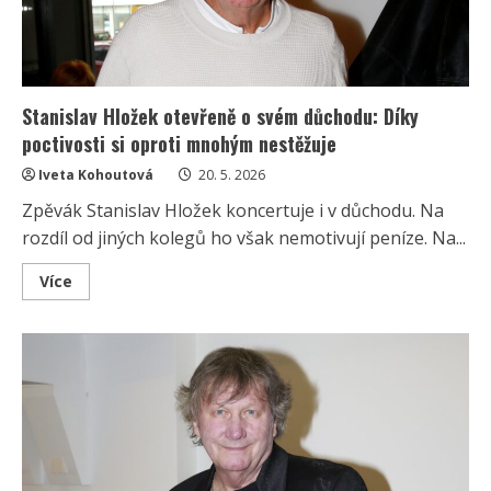
stále
musí
přivydělávat
Stanislav Hložek otevřeně o svém důchodu: Díky
poctivosti si oproti mnohým nestěžuje
Iveta Kohoutová
20. 5. 2026
Zpěvák Stanislav Hložek koncertuje i v důchodu. Na
rozdíl od jiných kolegů ho však nemotivují peníze. Na...
Read
Více
more
about
Stanislav
Hložek
otevřeně
o
svém
důchodu:
Díky
poctivosti
si
oproti
mnohým