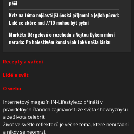
péči
Kvíz na téma nejčastější česká příjmení a jejich původ:
Lidé se skóre nad 7/10 mohou být pyšní
Markéta Děrgelová o rozchodu s Vojtou Dykem mluví
nerada: Po bolestivém konci však také našla lásku
Recepty a vaření
Lidé a svět
O webu
Internetový magazín IN-Lifestyle.cz přináší v
pravidelných článcích zajímavosti ze světa showbyznysu
a ze života celebrit.
Život ve světle reflektorů je věčné téma, které není fádní
a nikdy se neomrzí.