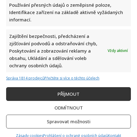
Používání přesných údajů o zeměpisné poloze,
Identifikace zařízení na základě aktivně vyžádaných
Test znalostí přírodopisu ze 7. třídy základní školy: 10
informací.
otázek ukáže, kdo dával pozor
Zajištění bezpečnosti, předcházení a
zjišťování podvodů a odstraňování chyb,
Poskytování a zobrazování reklamy a
Vždy aktivní
obsahu, Ukládání a sdělování voleb
ochrany osobních údajů.
Správa 1814 prodejců
Přečtěte si více o těchto účelech
Aleš Brichta otevřeně o svých zdravotních problémech: Je
téměř slepý a potřebuje neustálou péči
PŘÍJMOUT
ODMÍTNOUT
Spravovat možnosti
Zásady cookies
Prohlášení o ochraně osobních údajů
Kontakt