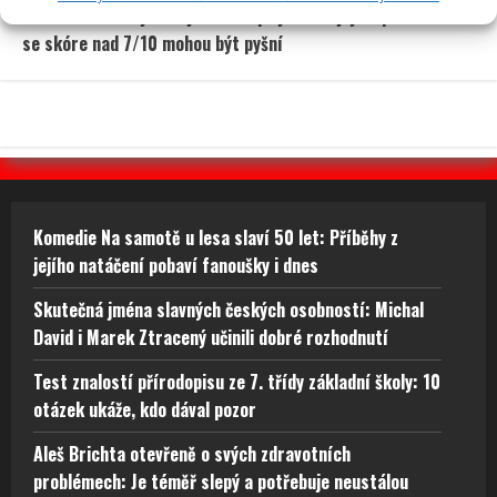
Kvíz na téma nejčastější česká příjmení a jejich původ: Lidé
se skóre nad 7/10 mohou být pyšní
Komedie Na samotě u lesa slaví 50 let: Příběhy z
jejího natáčení pobaví fanoušky i dnes
Skutečná jména slavných českých osobností: Michal
David i Marek Ztracený učinili dobré rozhodnutí
Test znalostí přírodopisu ze 7. třídy základní školy: 10
otázek ukáže, kdo dával pozor
Aleš Brichta otevřeně o svých zdravotních
problémech: Je téměř slepý a potřebuje neustálou