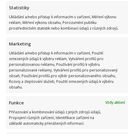
Statistiky
Ukládání a/nebo přístup k informacím v zařízení, Měření výkonu
reklam, Měření výkonu obsahu, Porozumění publiku
Komedie Na samotě u lesa slaví 50 let: Příběhy z jejího
prostřednictvím statistik nebo kombinací údajů z různých zdrojů.
natáčení pobaví fanoušky i dnes
Marketing
Ukládání a/nebo přístup k informacím v zařízení, Použití
omezených údajů k výběru reklam, Vytváření profilů pro
personalizovanou reklamu, Používání profilů k výběru
personalizované reklamy, Vytváření profilů pro personalizovaný
obsah, Používání profilů pro výběr personalizovaného obsahu,
Rozvoj a zlepšování služeb, Použití omezených údajů k výběru
obsahu.
Skutečná jména slavných českých osobností: Michal David i
Marek Ztracený učinili dobré rozhodnutí
Funkce
Vždy aktivní
Přiřazování a kombinování údajů z jiných zdrojů údajů,
Propojení různých zařízení, Identifikace zařízení na
základě automaticky přenášených informací.