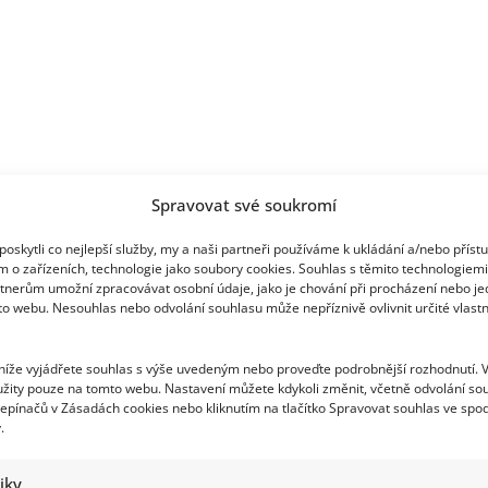
jí
teď
celkově
moc
nedaří
Spravovat své soukromí
oskytli co nejlepší služby, my a naši partneři používáme k ukládání a/nebo příst
m o zařízeních, technologie jako soubory cookies. Souhlas s těmito technologiem
tnerům umožní zpracovávat osobní údaje, jako je chování při procházení nebo j
to webu. Nesouhlas nebo odvolání souhlasu může nepříznivě ovlivnit určité vlastn
 níže vyjádřete souhlas s výše uvedeným nebo proveďte podrobnější rozhodnutí. 
žity pouze na tomto webu. Nastavení můžete kdykoli změnit, včetně odvolání so
epínačů v Zásadách cookies nebo kliknutím na tlačítko Spravovat souhlas ve spod
.
tiky