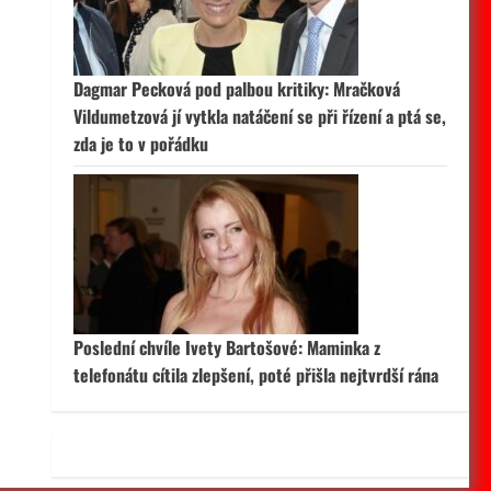
 aktivní
Dagmar Pecková pod palbou kritiky: Mračková
Vildumetzová jí vytkla natáčení se při řízení a ptá se,
zda je to v pořádku
Poslední chvíle Ivety Bartošové: Maminka z
telefonátu cítila zlepšení, poté přišla nejtvrdší rána