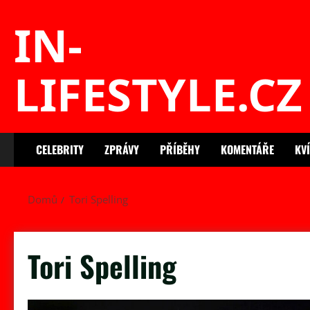
Skip
IN-
to
content
LIFESTYLE.CZ
CELEBRITY
ZPRÁVY
PŘÍBĚHY
KOMENTÁŘE
KV
Domů
Tori Spelling
Tori Spelling