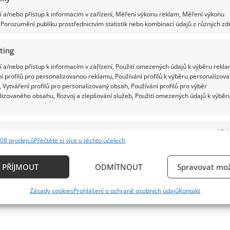
 a/nebo přístup k informacím v zařízení, Měření výkonu reklam, Měření výkonu
Porozumění publiku prostřednictvím statistik nebo kombinací údajů z různých zdr
ting
 a/nebo přístup k informacím v zařízení, Použití omezených údajů k výběru rekla
í profilů pro personalizovanou reklamu, Používání profilů k výběru personalizov
 Vytváření profilů pro personalizovaný obsah, Používání profilů pro výběr
lizovaného obsahu, Rozvoj a zlepšování služeb, Použití omezených údajů k výběr
e
Vždy
08 prodejců
Přečtěte si více o těchto účelech
ání a kombinování údajů z jiných zdrojů údajů, Propojení různých zařízení,
kace zařízení na základě automaticky přenášených informací.
PŘÍJMOUT
ODMÍTNOUT
Spravovat mož
ání přesných údajů o zeměpisné poloze, Identifikace zařízení n
Zásady cookies
Prohlášení o ochraně osobních údajů
Kontakt
ě aktivně požadovaných informací.
ění bezpečnosti, předcházení a zjišťování podvodů a