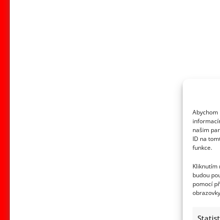
Abychom p
informací
našim par
ID na tom
funkce.
Kliknutím
budou pou
pomocí př
obrazovky
Statis