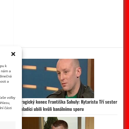
upu k
i nám a
edinečná
osti a
Vaše volby
Tragický konec Františka Sahuly: Kytaristu Tří sester
uhlasu,
ní části
mladíci ubili kvůli banálnímu sporu