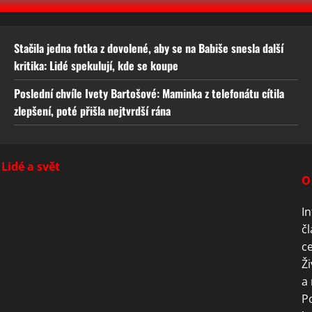
Stačila jedna fotka z dovolené, aby se na Babiše snesla další
kritika: Lidé spekulují, kde se koupe
Poslední chvíle Ivety Bartošové: Maminka z telefonátu cítila
zlepšení, poté přišla nejtvrdší rána
Lidé a svět
O
In
čl
ce
Ži
a 
P