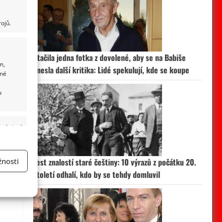
ojů.
Stačila jedna fotka z dovolené, aby se na Babiše
m,
snesla další kritika: Lidé spekulují, kde se koupe
ané
u
 aktivní
nosti
Test znalostí staré češtiny: 10 výrazů z počátku 20.
století odhalí, kdo by se tehdy domluvil
a