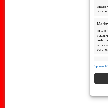
Ukládání
obsahu, 
Marke
Ukládání
Vytvářen
reklamy,
persona
obsahu.
Funkc
Správa 18
Přiřazov
Identifi
Použív
základ
Zajišt