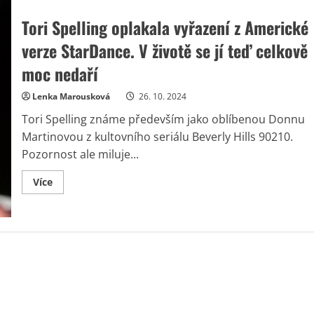
Tori Spelling oplakala vyřazení z Americké
verze StarDance. V životě se jí teď celkově
moc nedaří
Lenka Marousková
26. 10. 2024
Tori Spelling známe především jako oblíbenou Donnu
Martinovou z kultovního seriálu Beverly Hills 90210.
Pozornost ale miluje...
Read
Více
more
about
Tori
Spelling
oplakala
vyřazení
z
Americké
verze
StarDance.
V
životě
se