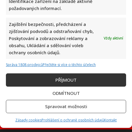
Identifikace zařízení na základě aktivně
požadovaných informací.
Zajištění bezpečnosti, předcházení a
Petr Macinka se pochlubil vzácnými fotkami své dcery z
zjišťování podvodů a odstraňování chyb,
oslavy narozenin: Fanoušci lichotí celé rodině
Poskytování a zobrazování reklamy a
Vždy aktivní
obsahu, Ukládání a sdělování voleb
ochrany osobních údajů.
Správa 1808 prodejců
Přečtěte si více o těchto účelech
PŘÍJMOUT
Leoš Mareš odhalil, kolik stojí synovo studium na Floridě:
Jde o více než milion ročně
ODMÍTNOUT
Spravovat možnosti
Zásady cookies
Prohlášení o ochraně osobních údajů
Kontakt