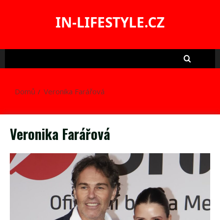
Skip
to
IN-LIFESTYLE.CZ
content
Domů
Veronika Farářová
Veronika Farářová