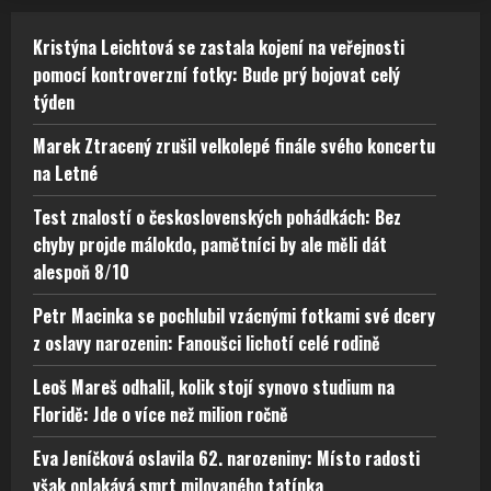
Kristýna Leichtová se zastala kojení na veřejnosti
pomocí kontroverzní fotky: Bude prý bojovat celý
týden
Marek Ztracený zrušil velkolepé finále svého koncertu
na Letné
Test znalostí o československých pohádkách: Bez
chyby projde málokdo, pamětníci by ale měli dát
alespoň 8/10
Petr Macinka se pochlubil vzácnými fotkami své dcery
z oslavy narozenin: Fanoušci lichotí celé rodině
Leoš Mareš odhalil, kolik stojí synovo studium na
Floridě: Jde o více než milion ročně
Eva Jeníčková oslavila 62. narozeniny: Místo radosti
však oplakává smrt milovaného tatínka