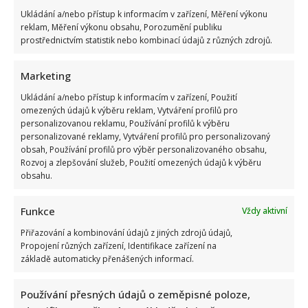
Ukládání a/nebo přístup k informacím v zařízení, Měření výkonu
reklam, Měření výkonu obsahu, Porozumění publiku
prostřednictvím statistik nebo kombinací údajů z různých zdrojů.
Marketing
Marek Ztracený zrušil velkolepé finále svého koncertu na
Ukládání a/nebo přístup k informacím v zařízení, Použití
Letné
omezených údajů k výběru reklam, Vytváření profilů pro
personalizovanou reklamu, Používání profilů k výběru
personalizované reklamy, Vytváření profilů pro personalizovaný
obsah, Používání profilů pro výběr personalizovaného obsahu,
Rozvoj a zlepšování služeb, Použití omezených údajů k výběru
obsahu.
Funkce
Vždy aktivní
Test znalostí o československých pohádkách: Bez chyby
Přiřazování a kombinování údajů z jiných zdrojů údajů,
projde málokdo, pamětníci by ale měli dát alespoň 8/10
Propojení různých zařízení, Identifikace zařízení na
základě automaticky přenášených informací.
Používání přesných údajů o zeměpisné poloze,