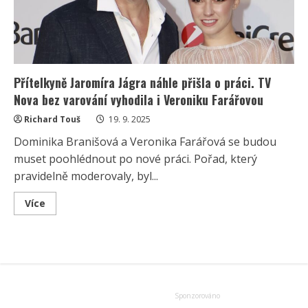
Přítelkyně Jaromíra Jágra náhle přišla o práci. TV
Nova bez varování vyhodila i Veroniku Farářovou
Richard Touš
19. 9. 2025
Dominika Branišová a Veronika Farářová se budou
muset poohlédnout po nové práci. Pořad, který
pravidelně moderovaly, byl...
Read
Více
more
about
Přítelkyně
Jaromíra
Jágra
náhle
přišla
o
práci.
TV