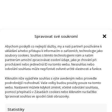
Spravovat své soukromí
Abychom poskytli co nejlepší služby, my a naši partneři používáme k
ukládání a/nebo přístupu k informacím o zařízeních, technologie jako
soubory cookies. Souhlas s těmito technologiemi nám a našim
partnerům umožní zpracovávat osobní údaje, jako je chování při
procházení nebo jedinečná ID na tomto webu. Nesouhlas nebo
odvolání souhlasu může nepříznivě ovlivnit určité vlastnosti a funkce.
Kliknutím níže vyjádřete souhlas s výše uvedeným nebo proveďte
podrobnější rozhodnutí. Vaše volby budou použity pouze na tomto
webu. Nastavení můžete kdykoli změnit, včetně odvolání souhlasu,
Kristýna Leichtová se zastala kojení na veřejnosti pomocí
pomocí přepínačů v Zásadách cookies nebo kliknutím na tlačítko
kontroverzní fotky: Bude prý bojovat celý týden
Spravovat souhlas ve spodní části obrazovky.
Statistiky