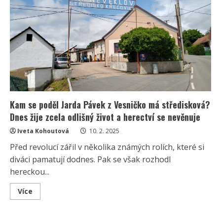
má
středisková:
Je
čas
prověřit
si
znalosti
o
ději
a
oblíbených
postavách
Kam se poděl Jarda Pávek z Vesničko má středisková?
Dnes žije zcela odlišný život a herectví se nevěnuje
Iveta Kohoutová
10. 2. 2025
Před revolucí zářil v několika známých rolích, které si
diváci pamatují dodnes. Pak se však rozhodl
hereckou...
Read
Více
more
about
Kam
se