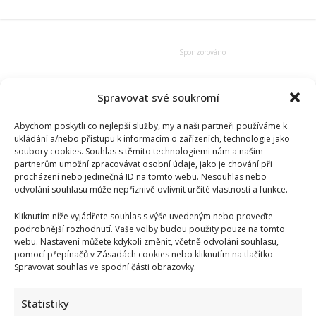
poděl
Jarda
Pávek
z
Vesničko
má
středisková?
Dnes
žije
zcela
Spravovat své soukromí
odlišný
život
a
Abychom poskytli co nejlepší služby, my a naši partneři používáme k
herectví
ukládání a/nebo přístupu k informacím o zařízeních, technologie jako
se
soubory cookies. Souhlas s těmito technologiemi nám a našim
nevěnuje
partnerům umožní zpracovávat osobní údaje, jako je chování při
procházení nebo jedinečná ID na tomto webu. Nesouhlas nebo
odvolání souhlasu může nepříznivě ovlivnit určité vlastnosti a funkce.
Kliknutím níže vyjádřete souhlas s výše uvedeným nebo proveďte
podrobnější rozhodnutí. Vaše volby budou použity pouze na tomto
webu. Nastavení můžete kdykoli změnit, včetně odvolání souhlasu,
pomocí přepínačů v Zásadách cookies nebo kliknutím na tlačítko
Spravovat souhlas ve spodní části obrazovky.
Statistiky