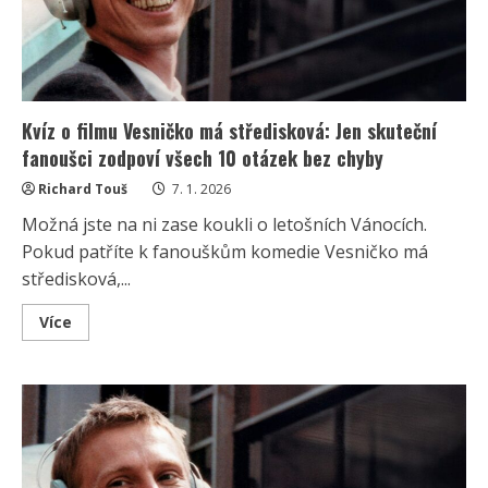
Kvíz o filmu Vesničko má středisková: Jen skuteční
fanoušci zodpoví všech 10 otázek bez chyby
Richard Touš
7. 1. 2026
Možná jste na ni zase koukli o letošních Vánocích.
Pokud patříte k fanouškům komedie Vesničko má
středisková,...
Read
Více
more
about
Kvíz
o
filmu
Vesničko
má
středisková:
Jen
skuteční