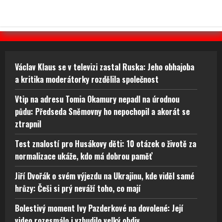
Václav Klaus se v televizi zastal Ruska: Jeho obhajoba
a kritika moderátorky rozdělila společnost
Vtip na adresu Tomia Okamury nepadl na úrodnou
půdu: Předseda Sněmovny ho nepochopil a akorát se
ztrapnil
Test znalostí pro Husákovy děti: 10 otázek o životě za
normalizace ukáže, kdo má dobrou paměť
Jiří Dvořák o svém výjezdu na Ukrajinu, kde viděl samé
hrůzy: Češi si prý neváží toho, co mají
Bolestivý moment Ivy Pazderkové na dovolené: Její
video rozesmálo i vzbudilo velký obdiv