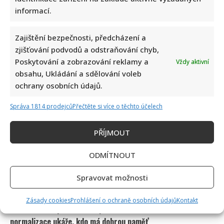
Václav Klaus se v televizi zastal Ruska: Jeho obhajoba a
informací.
kritika moderátorky rozdělila společnost
Zajištění bezpečnosti, předcházení a
zjišťování podvodů a odstraňování chyb,
Poskytování a zobrazování reklamy a
Vždy aktivní
obsahu, Ukládání a sdělování voleb
ochrany osobních údajů.
Vtip na adresu Tomia Okamury nepadl na úrodnou půdu:
Správa 1814 prodejců
Přečtěte si více o těchto účelech
Předseda Sněmovny ho nepochopil a akorát se ztrapnil
PŘÍJMOUT
ODMÍTNOUT
Spravovat možnosti
Zásady cookies
Prohlášení o ochraně osobních údajů
Kontakt
Test znalostí pro Husákovy děti: 10 otázek o životě za
normalizace ukáže, kdo má dobrou paměť