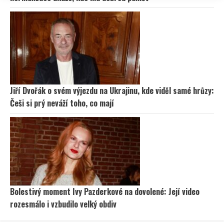
Jiří Dvořák o svém výjezdu na Ukrajinu, kde viděl samé hrůzy:
Češi si prý neváží toho, co mají
Bolestivý moment Ivy Pazderkové na dovolené: Její video
rozesmálo i vzbudilo velký obdiv