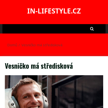
Skip
to
IN-LIFESTYLE.CZ
content
Domů
Vesničko má středisková
Vesničko má středisková