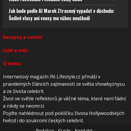
Jak bude podle AI Marek Ztracený vypadat v důchodu:
Šedivé vlasy ani vousy mu vůbec neuškodí
Recepty a vaření
Lidé a svět
O webu
Internetový magazín IN-Lifestyle.cz přináší v
pravidelných článcích zajímavosti ze světa showbyznysu
a ze života celebrit.
Život ve světle reflektorů je věčné téma, které není fádní
a nikdy se neomrzí.
Pojďte nahlédnout pod pokličku života Hollywoodských
hvězd i do soukromí českých celebrit.
Redakce
O nás
Kontakt