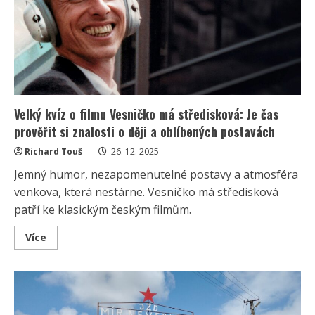
fanoušci
zodpoví
všech
10
otázek
bez
chyby
Velký kvíz o filmu Vesničko má středisková: Je čas
prověřit si znalosti o ději a oblíbených postavách
Richard Touš
26. 12. 2025
Jemný humor, nezapomenutelné postavy a atmosféra
venkova, která nestárne. Vesničko má středisková
patří ke klasickým českým filmům.
Read
Více
more
about
Velký
kvíz
o
filmu
Vesničko