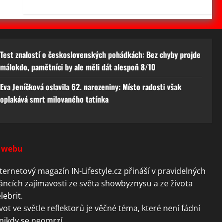
Test znalostí o československých pohádkách: Bez chyby projde
málokdo, pamětníci by ale měli dát alespoň 8/10
Eva Jeníčková oslavila 62. narozeniny: Místo radosti však
oplakává smrt milovaného tatínka
 webu
ternetový magazín IN-Lifestyle.cz přináší v pravidelných
áncích zajímavosti ze světa showbyznysu a ze života
lebrit.
vot ve světle reflektorů je věčné téma, které není fádní
nikdy se neomrzí.