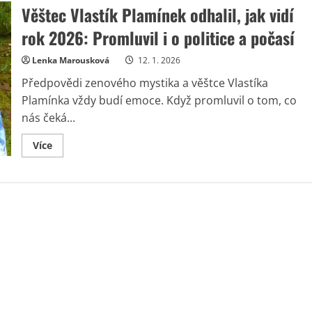
Věštec Vlastík Plamínek odhalil, jak vidí
rok 2026: Promluvil i o politice a počasí
Lenka Marousková
12. 1. 2026
Předpovědi zenového mystika a věštce Vlastíka
Plamínka vždy budí emoce. Když promluvil o tom, co
nás čeká...
Read
Více
more
about
Věštec
Vlastík
Plamínek
odhalil,
jak
vidí
rok
2026:
Promluvil
i
o
politice
a
počasí