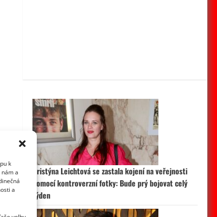
upu k
Kristýna Leichtová se zastala kojení na veřejnosti
i nám a
edinečná
pomocí kontroverzní fotky: Bude prý bojovat celý
osti a
týden
Vaše volby