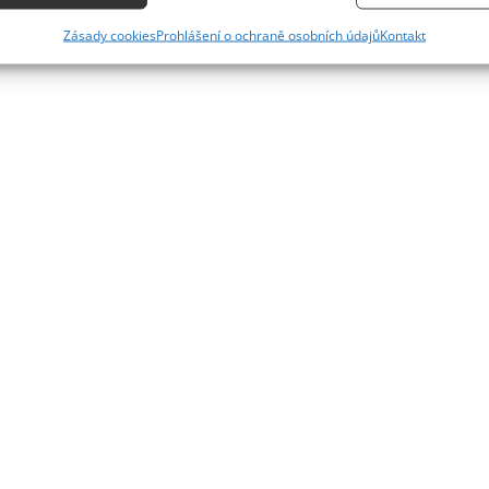
ání přesných údajů o zeměpisné poloze, Identifikace zařízení n
Zásady cookies
Prohlášení o ochraně osobních údajů
Kontakt
ě aktivně požadovaných informací.
ění bezpečnosti, předcházení a zjišťování podvodů a
ňování chyb, Poskytování a zobrazování reklamy a
Vždy
, Ukládání a sdělování voleb ochrany osobních údajů.