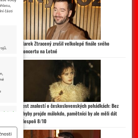
uhlasu,
ní části
Marek Ztracený zrušil velkolepé finále svého
ojů.
koncertu na Letné
m,
ané
u
Test znalostí o československých pohádkách: Bez
chyby projde málokdo, pamětníci by ale měli dát
 aktivní
alespoň 8/10
nosti