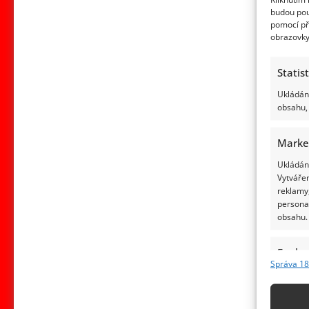
budou pou
pomocí př
obrazovky
Statis
Ukládání
obsahu, 
Marke
Ukládání
Vytvářen
reklamy,
persona
obsahu.
Funkc
Správa 18
Přiřazov
Identifi