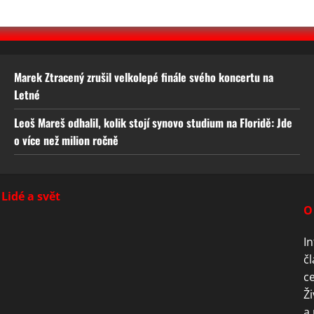
Marek Ztracený zrušil velkolepé finále svého koncertu na
Letné
Leoš Mareš odhalil, kolik stojí synovo studium na Floridě: Jde
o více než milion ročně
Lidé a svět
O
In
čl
ce
Ži
a 