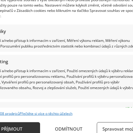
žity pouze na tomto webu. Nastavení můžete kdykoli změnit, včetně odvolání so
epínačů v Zásadách cookies nebo kliknutím na tlačítko Spravovat souhlas ve spod
.
tiky
 a/nebo přístup k informacím v zařízení, Měření výkonu reklam, Měření výkonu
Porozumění publiku prostřednictvím statistik nebo kombinací údajů z různých zdr
ting
 a/nebo přístup k informacím v zařízení, Použití omezených údajů k výběru rekla
í profilů pro personalizovanou reklamu, Používání profilů k výběru personalizov
 Vytváření profilů pro personalizovaný obsah, Používání profilů pro výběr
lizovaného obsahu, Rozvoj a zlepšování služeb, Použití omezených údajů k výběr
e
Vždy
08 prodejců
Přečtěte si více o těchto účelech
ání a kombinování údajů z jiných zdrojů údajů, Propojení různých zařízení,
kace zařízení na základě automaticky přenášených informací.
PŘÍJMOUT
ODMÍTNOUT
Spravovat mož