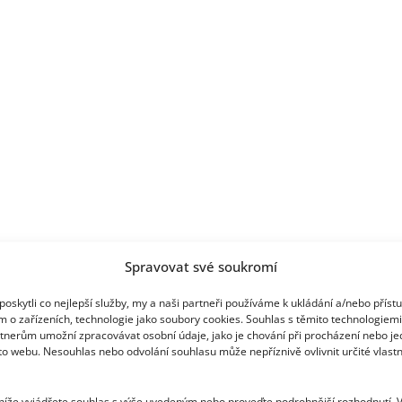
Spravovat své soukromí
oskytli co nejlepší služby, my a naši partneři používáme k ukládání a/nebo příst
m o zařízeních, technologie jako soubory cookies. Souhlas s těmito technologiem
tnerům umožní zpracovávat osobní údaje, jako je chování při procházení nebo j
to webu. Nesouhlas nebo odvolání souhlasu může nepříznivě ovlivnit určité vlastn
 níže vyjádřete souhlas s výše uvedeným nebo proveďte podrobnější rozhodnutí. 