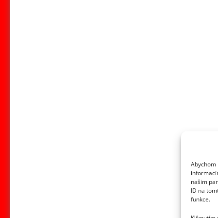
Abychom p
informací
našim par
ID na tom
funkce.
Kliknutím