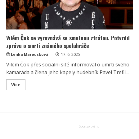
spolu
už
40
let
a
mají
pohádkový
vztah
Vilém Čok se vyrovnává se smutnou ztrátou. Potvrdil
zprávu o smrti známého spoluhráče
Lenka Marousková
17. 6. 2025
Vilém Čok přes sociální sítě informoval o úmrtí svého
kamaráda a člena jeho kapely hudebník Pavel Trefil....
Read
Více
more
about
Vilém
Čok
se
vyrovnává
se
smutnou
ztrátou.
Potvrdil
zprávu
o