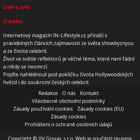
Lidé a svět
O webu
Internetový magazín IN-Lifestyle.cz přináší v
pravidelných článcích zajímavosti ze světa showbyznysu
a ze života celebrit.
Život ve světle reflektorů je věčné téma, které není fádní
a nikdy se neomrzí.
Pojďte nahlédnout pod pokličku života Hollywoodských
hvězd i do soukromí českých celebrit.
Redakce
O nás
Kontakt
Všeobecné obchodní podmínky
Zásady používání cookies
Zásady cookies (EU)
Zásady cookies
Prohlášení o ochraně osobních údajů
Copyright © JJV Group, s.r.o. Web je součástí skupiny