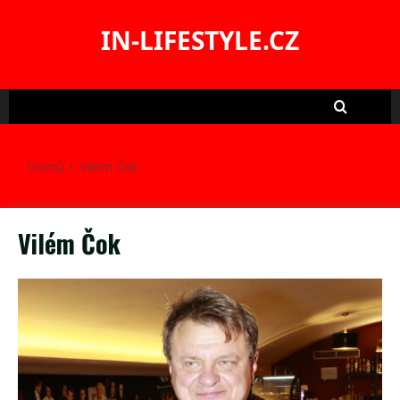
Skip
to
IN-LIFESTYLE.CZ
content
Domů
Vilém Čok
Vilém Čok