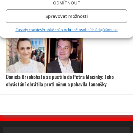
ODMÍTNOUT
Spravovat možnosti
Test znalostí na téma české pohádky a jejich hlášky: Úkolem
je přiřadit 10/10 výroků ke správným filmům
Zásady cookies
Prohlášení o ochraně osobních údajů
Kontakt
Daniela Brzobohatá se pustila do Petra Macinky: Jeho
chvástání obrátila proti němu a pobavila fanoušky