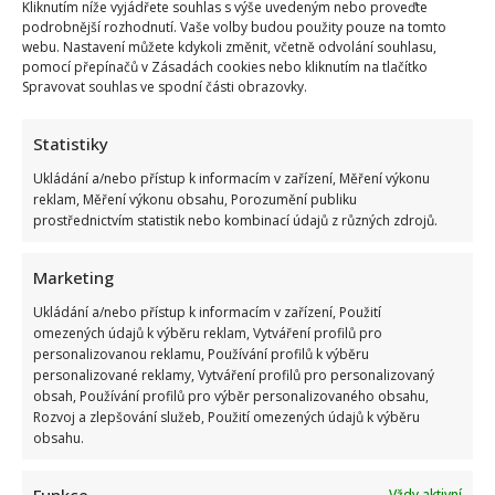
Kliknutím níže vyjádřete souhlas s výše uvedeným nebo proveďte
podrobnější rozhodnutí. Vaše volby budou použity pouze na tomto
webu. Nastavení můžete kdykoli změnit, včetně odvolání souhlasu,
pomocí přepínačů v Zásadách cookies nebo kliknutím na tlačítko
Spravovat souhlas ve spodní části obrazovky.
Statistiky
Ukládání a/nebo přístup k informacím v zařízení, Měření výkonu
reklam, Měření výkonu obsahu, Porozumění publiku
prostřednictvím statistik nebo kombinací údajů z různých zdrojů.
Marketing
Ukládání a/nebo přístup k informacím v zařízení, Použití
omezených údajů k výběru reklam, Vytváření profilů pro
personalizovanou reklamu, Používání profilů k výběru
personalizované reklamy, Vytváření profilů pro personalizovaný
Poslední chvíle Ivety Bartošové: Maminka z telefonátu
obsah, Používání profilů pro výběr personalizovaného obsahu,
cítila zlepšení, poté přišla nejtvrdší rána
Rozvoj a zlepšování služeb, Použití omezených údajů k výběru
obsahu.
Funkce
Vždy aktivní