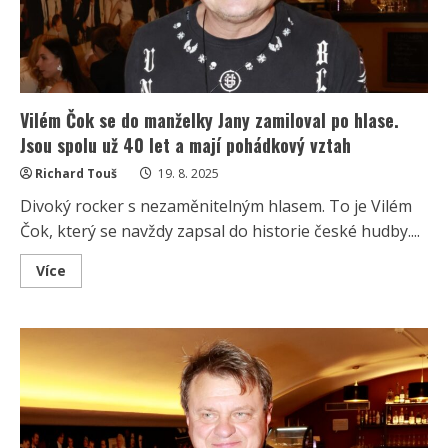
Vilém Čok se do manželky Jany zamiloval po hlase.
Jsou spolu už 40 let a mají pohádkový vztah
Richard Touš
19. 8. 2025
Divoký rocker s nezaměnitelným hlasem. To je Vilém
Čok, který se navždy zapsal do historie české hudby....
Read
Více
more
about
Vilém
Čok
se
do
manželky
Jany
zamiloval
po
hlase.
Jsou