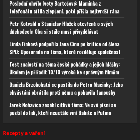
Poslední chvíle Ivety Bartošové: Maminka z
telefonátu cítila zlepšení, poté přišla nejtvrdší rána
Petr Kotvald a Stanislav Hložek otevřeně o svých
důchodech: Oba si stále musí přivydělávat
Linda Finková podpořila Jana Cinu po kritice od člena
SPD: Upozornila na téma, které rozděluje společnost
Test znalostí na téma české pohádky a jejich hlášky:
Úkolem je přiřadit 10/10 výroků ke správným filmům
Daniela Brzobohatá se pustila do Petra Macinky: Jeho
chvástání obrátila proti němu a pobavila fanoušky
Jarek Nohavica zasáhl citlivé téma: Ve své písni se
pustil do lidí, kteří neustále viní Babiše a Putina
Recepty a vaření