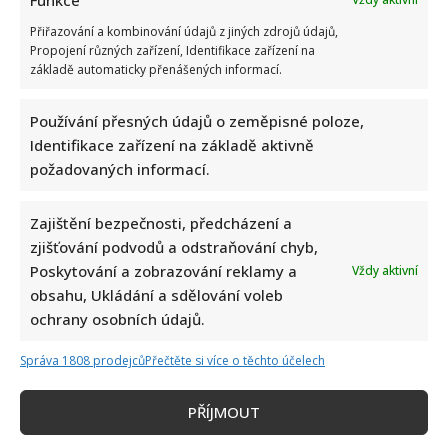
Přiřazování a kombinování údajů z jiných zdrojů údajů,
Propojení různých zařízení, Identifikace zařízení na
základě automaticky přenášených informací.
Petr Kotvald a Stanislav Hložek otevřeně o svých
Používání přesných údajů o zeměpisné poloze,
důchodech: Oba si stále musí přivydělávat
Identifikace zařízení na základě aktivně
požadovaných informací.
Zajištění bezpečnosti, předcházení a
zjišťování podvodů a odstraňování chyb,
Poskytování a zobrazování reklamy a
Vždy aktivní
obsahu, Ukládání a sdělování voleb
Linda Finková podpořila Jana Cinu po kritice od člena SPD:
ochrany osobních údajů.
Upozornila na téma, které rozděluje společnost
Správa 1808 prodejců
Přečtěte si více o těchto účelech
PŘÍJMOUT