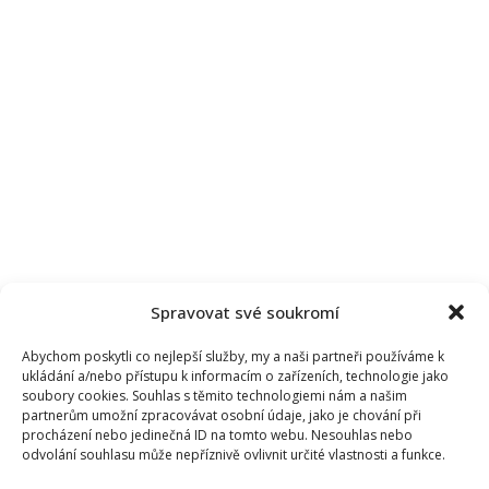
smrti
známého
spoluhráče
Spravovat své soukromí
Abychom poskytli co nejlepší služby, my a naši partneři používáme k
ukládání a/nebo přístupu k informacím o zařízeních, technologie jako
soubory cookies. Souhlas s těmito technologiemi nám a našim
partnerům umožní zpracovávat osobní údaje, jako je chování při
procházení nebo jedinečná ID na tomto webu. Nesouhlas nebo
odvolání souhlasu může nepříznivě ovlivnit určité vlastnosti a funkce.