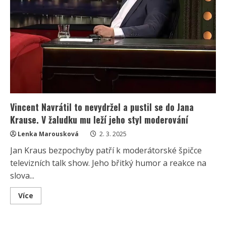
Vincent Navrátil to nevydržel a pustil se do Jana
Krause. V žaludku mu leží jeho styl moderování
Lenka Marousková
2. 3. 2025
Jan Kraus bezpochyby patří k moderátorské špičce
televizních talk show. Jeho břitký humor a reakce na
slova...
Read
Více
more
about
Vincent
Navrátil