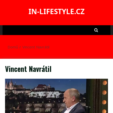
Skip
to
IN-LIFESTYLE.CZ
content
Domů
Vincent Navrátil
Vincent Navrátil