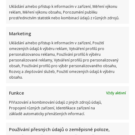
Petr Novotný slaví 79 let: Oblíbený bavič 2x přežil vlastní
Ukládání a/nebo přístup k informacím v zařízení, Měření výkonu
smrt, jeho sestra takové štěstí neměla
reklam, Měření výkonu obsahu, Porozumění publiku
prostřednictvím statistik nebo kombinací údajů z různých zdrojů.
Marketing
Ukládání a/nebo přístup k informacím v zařízení, Použití
omezených údajů k výběru reklam, Vytváření profilů pro
personalizovanou reklamu, Používání profilů k výběru
personalizované reklamy, Vytváření profilů pro personalizovaný
obsah, Používání profilů pro výběr personalizovaného obsahu,
Petr Fiala sdílel video s delfíny, kvůli kterému je terčem
Rozvoj a zlepšování služeb, Použití omezených údajů k výběru
posměchu: Mnozí ho považují za bizár
obsahu.
Funkce
Vždy aktivní
Přiřazování a kombinování údajů z jiných zdrojů údajů,
Propojení různých zařízení, Identifikace zařízení na
základě automaticky přenášených informací.
Prezident Pavel vyrazil na tajnou dovolenou: Prozradila ho
Používání přesných údajů o zeměpisné poloze,