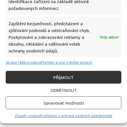
však fotografie, pod kterou se rozjela mela
Identifikace zařízení na základě aktivně
požadovaných informací.
Zajištění bezpečnosti, předcházení a
zjišťování podvodů a odstraňování chyb,
Poskytování a zobrazování reklamy a
Vždy aktivní
obsahu, Ukládání a sdělování voleb
ochrany osobních údajů.
Kvíz pro milovníky češtiny: 10 otázek na slovní zásobu
odhalí, kdo patří mezi jazykové experty
Správa 1808 prodejců
Přečtěte si více o těchto účelech
PŘÍJMOUT
ODMÍTNOUT
Spravovat možnosti
Petr Fiala poslal pozdrav z dovolené v Itálii: Fotka s
Zásady cookies
Prohlášení o ochraně osobních údajů
Kontakt
manželkou potěšila všechny fanoušky