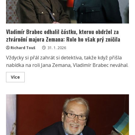
Vladimír Brabec odhalil částku, kterou obdržel za
ztvárnění majora Zemana: Role ho však prý zničila
Richard Touš
31. 1. 2026
Vždycky si přál zahrát si detektiva, takže když přišla
nabídka na roli Jana Zemana, Vladimír Brabec neváhal.
Read
Více
more
about
Vladimír
Brabec
odhalil
částku,
kterou
obdržel
za
ztvárnění
majora
Zemana:
Role