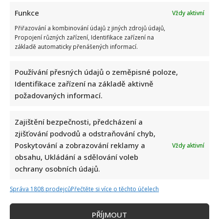
Funkce
Vždy aktivní
Přiřazování a kombinování údajů z jiných zdrojů údajů,
Propojení různých zařízení, Identifikace zařízení na
základě automaticky přenášených informací.
Test znalostí staré češtiny: 10 výrazů z počátku 20. století
odhalí, kdo by se tehdy domluvil
Používání přesných údajů o zeměpisné poloze,
Identifikace zařízení na základě aktivně
požadovaných informací.
Zajištění bezpečnosti, předcházení a
zjišťování podvodů a odstraňování chyb,
Poskytování a zobrazování reklamy a
Vždy aktivní
Dagmar Pecková pod palbou kritiky: Mračková Vildumetzová
obsahu, Ukládání a sdělování voleb
jí vytkla natáčení se při řízení a ptá se, zda je to v pořádku
ochrany osobních údajů.
Správa 1808 prodejců
Přečtěte si více o těchto účelech
PŘÍJMOUT