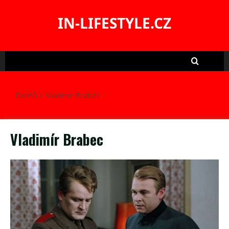
Skip
to
IN-LIFESTYLE.CZ
content
Domů
Vladimír Brabec
Vladimír Brabec