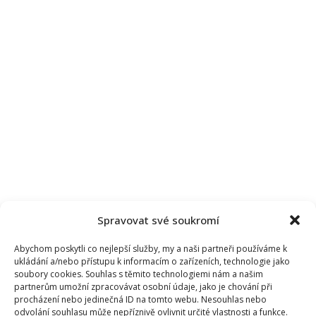
však
zničil
kariéru
Spravovat své soukromí
Abychom poskytli co nejlepší služby, my a naši partneři používáme k
ukládání a/nebo přístupu k informacím o zařízeních, technologie jako
soubory cookies. Souhlas s těmito technologiemi nám a našim
partnerům umožní zpracovávat osobní údaje, jako je chování při
procházení nebo jedinečná ID na tomto webu. Nesouhlas nebo
odvolání souhlasu může nepříznivě ovlivnit určité vlastnosti a funkce.