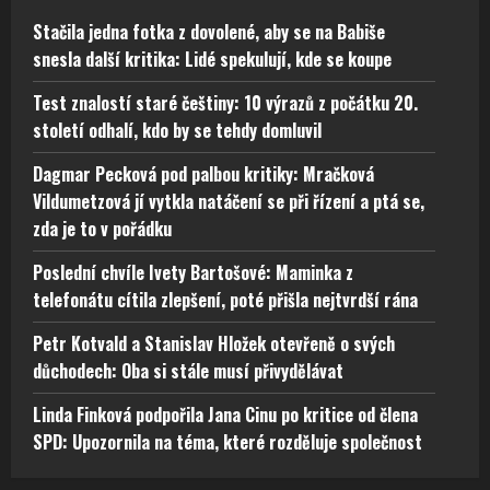
Stačila jedna fotka z dovolené, aby se na Babiše
snesla další kritika: Lidé spekulují, kde se koupe
Test znalostí staré češtiny: 10 výrazů z počátku 20.
století odhalí, kdo by se tehdy domluvil
Dagmar Pecková pod palbou kritiky: Mračková
Vildumetzová jí vytkla natáčení se při řízení a ptá se,
zda je to v pořádku
Poslední chvíle Ivety Bartošové: Maminka z
telefonátu cítila zlepšení, poté přišla nejtvrdší rána
Petr Kotvald a Stanislav Hložek otevřeně o svých
důchodech: Oba si stále musí přivydělávat
Linda Finková podpořila Jana Cinu po kritice od člena
SPD: Upozornila na téma, které rozděluje společnost