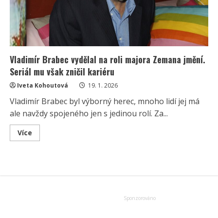
ho
však
prý
zničila
Vladimír Brabec vydělal na roli majora Zemana jmění.
Seriál mu však zničil kariéru
Iveta Kohoutová
19. 1. 2026
Vladimír Brabec byl výborný herec, mnoho lidí jej má
ale navždy spojeného jen s jedinou rolí. Za...
Read
Více
more
about
Vladimír
Brabec
vydělal
na
roli
majora
Zemana
jmění.
Seriál
mu