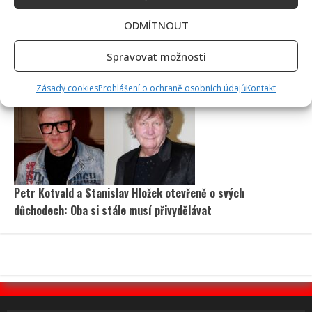
ODMÍTNOUT
Poslední chvíle Ivety Bartošové: Maminka z telefonátu
Spravovat možnosti
cítila zlepšení, poté přišla nejtvrdší rána
Zásady cookies
Prohlášení o ochraně osobních údajů
Kontakt
Petr Kotvald a Stanislav Hložek otevřeně o svých
důchodech: Oba si stále musí přivydělávat