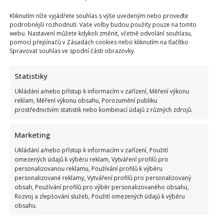
Kliknutím níže vyjádřete souhlas s výše uvedeným nebo proveďte
podrobnější rozhodnutí. Vaše volby budou použity pouze na tomto
webu. Nastavení můžete kdykoli změnit, včetně odvolání souhlasu,
pomocí přepínačů v Zásadách cookies nebo kliknutím na tlačítko
Spravovat souhlas ve spodní části obrazovky.
Statistiky
Ukládání a/nebo přístup k informacím v zařízení, Měření výkonu
reklam, Měření výkonu obsahu, Porozumění publiku
prostřednictvím statistik nebo kombinací údajů z různých zdrojů.
Marketing
Ukládání a/nebo přístup k informacím v zařízení, Použití
omezených údajů k výběru reklam, Vytváření profilů pro
Stačila jedna fotka z dovolené, aby se na Babiše snesla další
personalizovanou reklamu, Používání profilů k výběru
personalizované reklamy, Vytváření profilů pro personalizovaný
kritika: Lidé spekulují, kde se koupe
obsah, Používání profilů pro výběr personalizovaného obsahu,
Rozvoj a zlepšování služeb, Použití omezených údajů k výběru
obsahu.